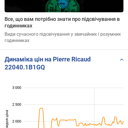
Все, що вам потрібно знати про підсвічування в
годинниках
Види сучасного підсвічування у звичайних і розумних
годинниках
Динаміка цін на Pierre Ricaud
22040.1B1GQ
 200
 400
 500
800
500
0
3 000
2 500
Середня ціна
2 000
1 200