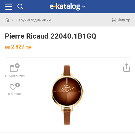
Наручні годинники
Фільтр
Шукали
раніше
Pierre Ricaud 22040.1B1GQ
2 827
від
грн.
в порівняння
в список