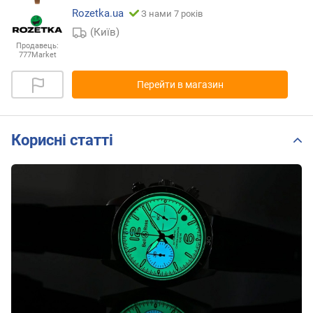
Rozetka.ua
З нами 7 років
(Київ)
Продавець:
777Market
Перейти в магазин
Корисні статті