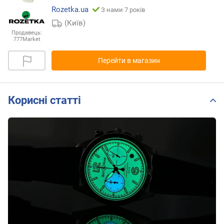
Rozetka.ua
З нами 7 років
(Київ)
Продавець:
777Market
Перейти в магазин
Корисні статті