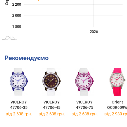
2 200
2 000
1 800
2024
2025
2028
2026
L
Рекомендуємо
VICEROY
VICEROY
VICEROY
Orient
47706-35
47706-45
47706-75
QC0R009
від 2 638 грн.
від 2 638 грн.
від 2 638 грн.
від 2 980 гр