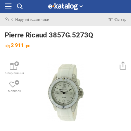
Наручні годинники
Фільтр
Шукали
раніше
Pierre Ricaud 3857G.5273Q
2 911
від
грн.
в порівняння
в список