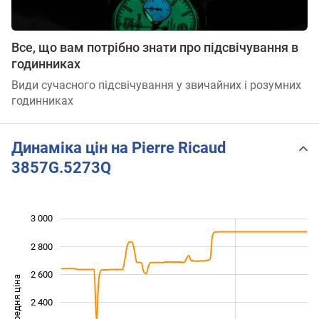
Все, що вам потрібно знати про підсвічування в
годинниках
Види сучасного підсвічування у звичайних і розумних
годинниках
Динаміка цін на Pierre Ricaud
3857G.5273Q
3 000
 400
 600
 200
2 800
2 600
Середня ціна
2 400
1 800