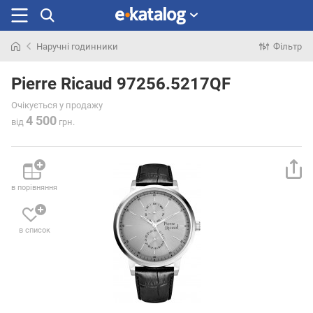
Наручні годинники
Фільтр
Шукали
раніше
Pierre Ricaud 97256.5217QF
Очікується у продажу
4 500
від
грн.
в порівняння
в список