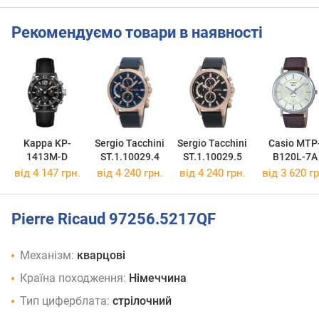
Рекомендуємо товари в наявності
Kappa KP-
Sergio Tacchini
Sergio Tacchini
Casio MTP
1413M-D
ST.1.10029.4
ST.1.10029.5
B120L-7A
від 4 147 грн.
від 4 240 грн.
від 4 240 грн.
від 3 620 гр
Pierre Ricaud 97256.5217QF
Механізм:
кварцові
Країна походження:
Німеччина
Тип циферблата:
стрілочний