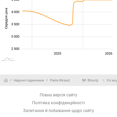
Середня ціна
4 000
2 500
3 500
3 000
2 500
2024
2027
2025
2026
L
Наручні годинники
Pierre Ricaud
Фільтр
Усі мо
Повна версія сайту
Політика конфіденційності
Запитання й побажання щодо сайту