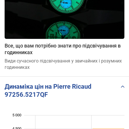
Все, що вам потрібно знати про підсвічування в
годинниках
Види сучасного підсвічування у звичайних і розумних
годинниках
Динаміка цін на Pierre Ricaud
97256.5217QF
5 000
 500
 000
 500
4 500