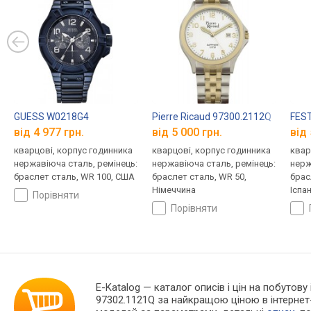
GUESS W0218G4
Pierre Ricaud 97300.2112Q
FEST
від 4 977 грн.
від 5 000 грн.
від 
кварцові, корпус годинника
кварцові, корпус годинника
квар
нержавіюча сталь, ремінець:
нержавіюча сталь, ремінець:
нерж
браслет сталь, WR 100, США
браслет сталь, WR 50,
брас
Німеччина
Іспан
порівняти
порівняти
E-Katalog
— каталог описів і цін на побутову 
97302.1121Q за найкращою ціною в інтернет