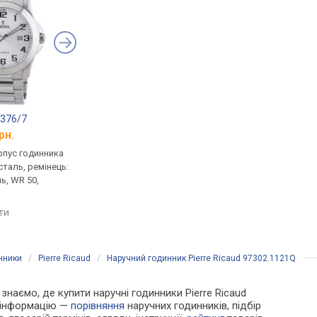
6376/7
Orient UNG2001B
Orient UNG2001F
рн.
від 4 860 грн.
від 4 860 грн.
рпус годинника
кварцові, корпус годинника
кварцові, корпус го
таль, ремінець:
нержавіюча сталь, ремінець:
нержавіюча сталь, р
ь, WR 50,
браслет сталь, WR 30,
браслет сталь, WR 30
Японія
Японія
яти
порівняти
порівняти
нники
/
Pierre Ricaud
/
Наручний годинник Pierre Ricaud 97302.1121Q
 знаємо, де купити наручні годинники Pierre Ricaud
у інформацію —
порівняння
наручних годинників, підбір