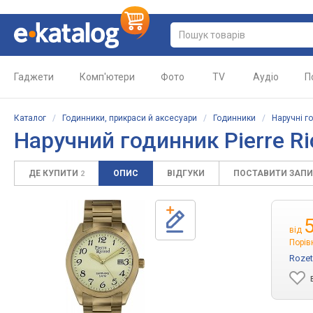
Гаджети
Комп'ютери
Фото
TV
Аудіо
П
Каталог
/
Годинники, прикраси й аксесуари
/
Годинники
/
Наручні г
Наручний годинник Pierre R
ДЕ КУПИТИ
ОПИС
ВІДГУКИ
ПОСТАВИТИ ЗАП
2
від
Порів
Rozet