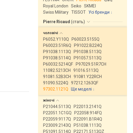
Royal London
Seiko
SKMEI
Swiss Military
TISSOT
Усі бренди
Pierre Ricaud
(
стать
)
чоловічі
P6052.Y110Q
P60023.5155Q
P60023.51R6Q
P91022.B224Q
P91038.1113Q
P91038.5113Q
P91038.5114Q
P91057.5113Q
P60032.5214QF
P97029.51R7CH
11082.5213CH
91016.5113Q
91081.52B3CH
91081.Y22RCH
91090.5224Q
97212.1263QF
97302.1121Q
Ще моделі
↓
жіночі
P21044.5113Q
P22013.2141Q
P22051.1C1GQ
P22058.914FQ
P22059.9117Q
P22091.B1R4Q
P23009.2143Q
P51038.1113Q
P51091.5114Q
P22171.5113QZ