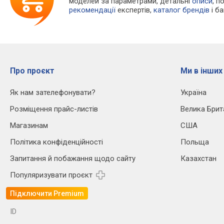
моделей за параметрами, детальні
описи
, п
рекомендації
експертів,
каталог брендів
і б
Про проєкт
Ми в інших
Як нам зателефонувати?
Україна
Розміщення прайс-листів
Велика Брит
Магазинам
США
Політика конфіденційності
Польща
Запитання й побажання щодо сайту
Казахстан
Популяризувати проєкт
Підключити Premium
ID