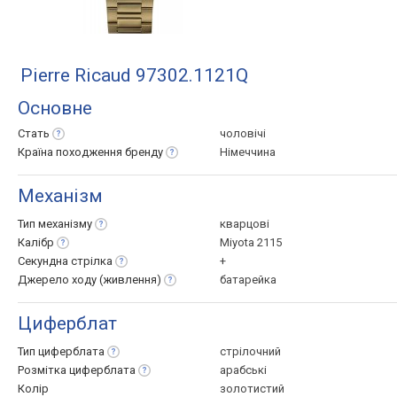
Pierre Ricaud 97302.1121Q
Основне
Стать
чоловічі
Країна походження
бренду
Німеччина
Механізм
Тип
механізму
кварцові
Калібр
Miyota 2115
Секундна
стрілка
+
Джерело ходу
(живлення)
батарейка
Циферблат
Тип
циферблата
стрілочний
Розмітка
циферблата
арабські
Колір
золотистий