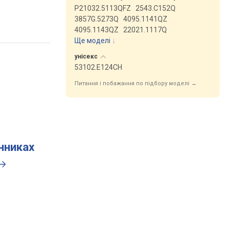
P21032.5113QFZ
2543.C152Q
3857G.5273Q
4095.1141QZ
4095.1143QZ
22021.1117Q
Ще моделі
↓
унісекс
53102.E124CH
Питання і побажання по підбору моделі →
инниках