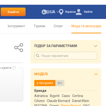
UA
Знайти
Україна
Увійти
Інструмент
Туризм
Спорт
Мода та аксесуари
ПІДБІР ЗА ПАРАМЕТРАМИ
к купити
МОДЕЛІ
у продажу
всі
Бренди
Adriatica
Bigotti
Casio
Certina
Citizen
Claude Bernard
Daniel Klein
FESTINA
Orient
Pierre Ricaud
Q&Q