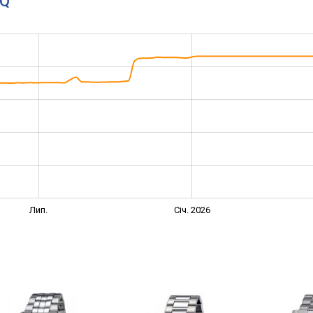
1Q
Лип.
Січ. 2026