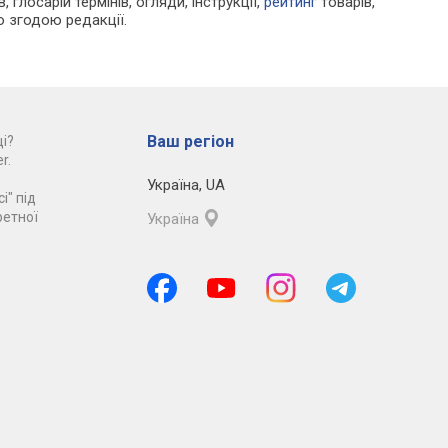
 глосарій термінів, огляди, інструкції,
рейтинг
товарів,
ю згодою редакції.
Ваш регіон
і?
r.
Україна
,
UA
і" під
ретної
Україна