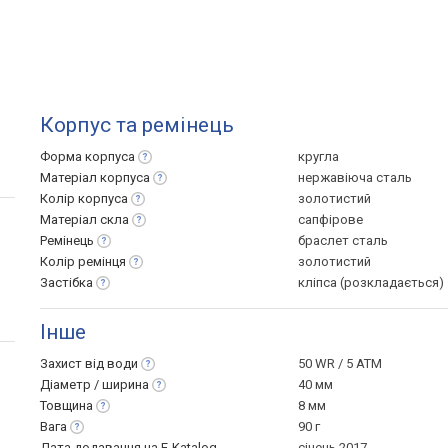
Корпус та ремінець
Форма
корпуса
кругла
Матеріал
корпуса
нержавіюча сталь
Колір
корпуса
золотистий
Матеріал
скла
сапфірове
Ремінець
браслет сталь
Колір
ремінця
золотистий
Застібка
кліпса (розкладається)
Інше
Захист від
води
50 WR / 5 ATM
Діаметр /
ширина
40 мм
Товщина
8 мм
Вага
90 г
Дата додавання на E-Katalog
січень 2017