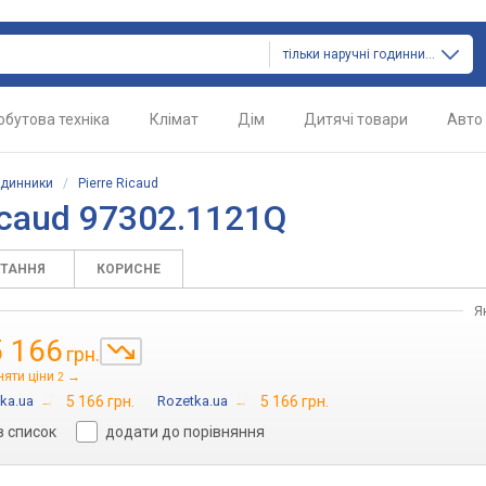
тільки наручні годинники
обутова техніка
Клімат
Дім
Дитячі товари
Авто
одинники
/
Pierre Ricaud
icaud 97302.1121Q
ИТАННЯ
КОРИСНЕ
Я
5 166
грн.
няти ціни
→
2
ka.ua
→
5 166 грн.
Rozetka.ua
→
5 166 грн.
в список
додати до порівняння