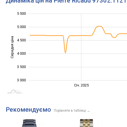
Динаміка цін на Pierre Ricaud 97302.112
5 500
2 000
2 500
6 000
5 000
Середня ціна
4 500
3 000
4 000
3 500
3 000
Січ. 2027
Лип.
Січ. 2025
L
Рекомендуємо
Порівняти в таблиці
→