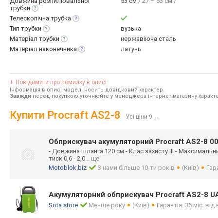
Довжина розпилювальної
53 см
/ 27 – 53 см /
трубки
Телескопічна
трубка
Тип
трубки
вузька
Матеріал
трубки
нержавіюча сталь
Матеріал
наконечника
латунь
Повідомити про помилку в описі
Інформація в описі моделі носить довідковий характер.
Завжди
перед покупкою уточнюйте у менеджера інтернет-магазину характе
Купити Procraft AS2-8
Усі ціни 9
→
Обприскувач акумуляторний Procraft AS2-8 0
- Довжина шланга 120 см - Клас захисту III - Максимальн
тиск 0,6 - 2,0
... ще
Motoblok.biz
З нами більше 10-ти років
(Київ)
Гара
Акумуляторний обприскувач Procraft AS2-8 U
Sota.store
Менше року
(Київ)
Гарантія: 36 міс. ві