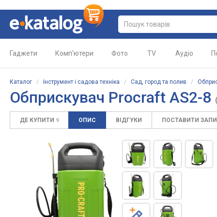
Гаджети
Комп'ютери
Фото
TV
Аудіо
П
Каталог
/
Інструмент і садова техніка
/
Сад, город та полив
/
Обприс
Обприскувач Procraft AS2-8
ДЕ КУПИТИ
ОПИС
ВІДГУКИ
ПОСТАВИТИ ЗАП
9