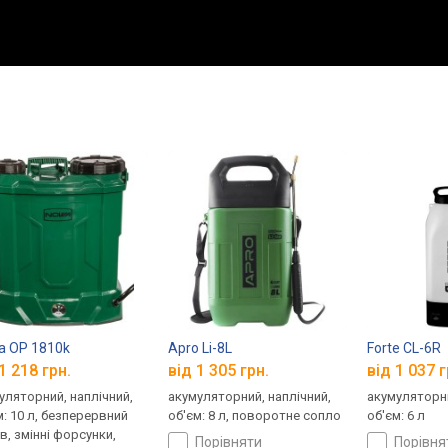
a OP 1810k
Apro Li-8L
Forte CL-6R
1 218 грн.
від 1 305 грн.
від 1 037 г
уляторний, наплічний,
акумуляторний, наплічний,
акумуляторни
м: 10 л, безперервний
об'єм: 8 л, поворотне сопло
об'єм: 6 л
в, змінні форсунки,
порівняти
порівн