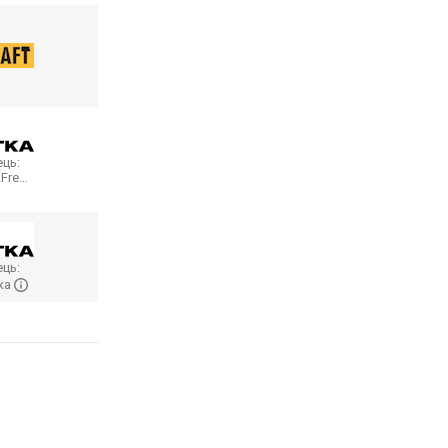
ць:
.Fre…
ць:
ка