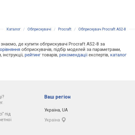
поворотне сопло
порівняти
порівняти
Каталог
/
Обприскувачі
/
Procraft
/
Обприскувач Procraft AS2-8
и знаємо, де купити обприскувачі Procraft AS2-8 за
орівняння
обприскувачів, підбір моделей за параметрами,
, інструкції,
рейтинг
товарів,
рекомендації
експертів,
каталог
Ваш регіон
і?
r.
Україна
,
UA
і" під
ретної
Україна