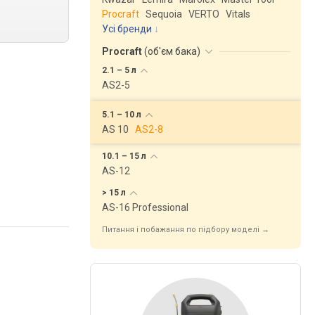
Procraft
Sequoia
VERTO
Vitals
Усі бренди
Procraft
(
об'єм бака
)
2.1 – 5
л
AS2-5
5.1 – 10
л
AS 10
AS2-8
10.1 – 15
л
AS-12
> 15
л
AS-16 Professional
Питання і побажання по підбору моделі →