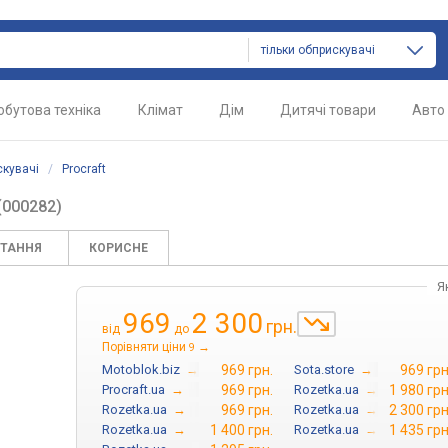
тільки обприскувачі
обутова техніка
Клімат
Дім
Дитячі товари
Авто
кувачі
/
Procraft
(000282)
ИТАННЯ
КОРИСНЕ
Я
969
2 300
грн.
від
до
Порівняти ціни
→
9
Motoblok.biz
→
969 грн.
Sota.store
→
969 грн
Procraft.ua
→
969 грн.
Rozetka.ua
→
1 980 грн
Rozetka.ua
→
969 грн.
Rozetka.ua
→
2 300 грн
Rozetka.ua
→
1 400 грн.
Rozetka.ua
→
1 435 грн