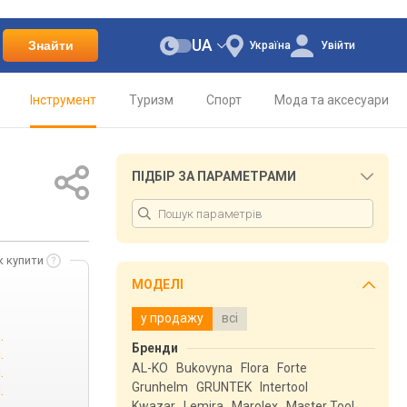
UA
Знайти
Україна
Увійти
Інструмент
Туризм
Спорт
Мода та аксесуари
ПІДБІР ЗА ПАРАМЕТРАМИ
к купити
МОДЕЛІ
у продажу
всі
.
Бренди
.
AL-KO
Bukovyna
Flora
Forte
.
Grunhelm
GRUNTEK
Intertool
.
Kwazar
Lemira
Marolex
Master Tool