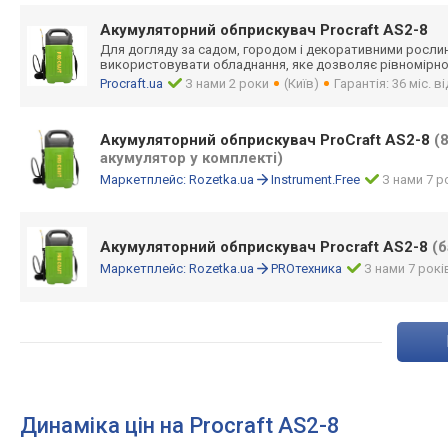
Акумуляторний обприскувач Procraft AS2-8
Для догляду за садом, городом і декоративними росл
використовувати обладнання, яке дозволяє рівномірно
Procraft.ua
З нами 2 роки
(Київ)
Гарантія: 36 міс. 
Акумуляторний обприскувач ProCraft AS2-8
(
акумулятор у комплекті)
Маркетплейс:
Rozetka.ua
Instrument.Free
З нами 7 р
Акумуляторний обприскувач Procraft AS2-8
(б
Маркетплейс:
Rozetka.ua
PROтехника
З нами 7 рокі
Динаміка цін на Procraft AS2-8