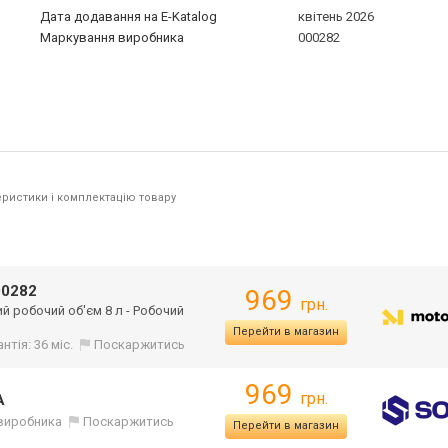
Дата додавання на E-Katalog
квітень 2026
Маркування виробника
000282
ристики і комплектацію товару
00282
969
грн.
ий робочий об'єм 8 л - Робочий
Перейти в магазин
нтія: 36 міс.
Поскаржитись
969
грн.
A
д виробника
Поскаржитись
Перейти в магазин