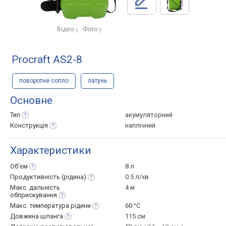
Відео
Фото
1
7
Procraft AS2-8
поворотне сопло
латунь
Основне
Тип
акумуляторний
Конструкція
наплічний
Характеристики
Об'єм
8 л
Продуктивність
(рідина)
0.5 л/хв
Макс. дальність
4 м
обприскування
Макс. температура
рідини
60 °C
Довжина
шланга
115 см