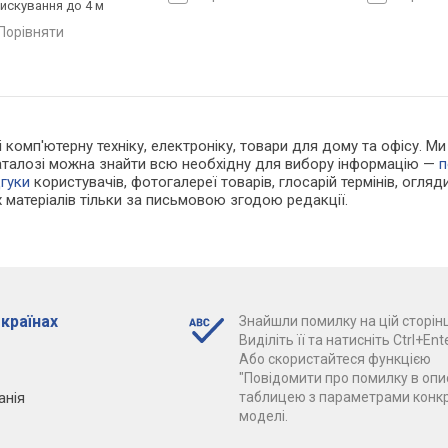
искування до 4 м
порівняти
 і комп'ютерну техніку, електроніку, товари для дому та офісу. М
каталозі можна знайти всю необхідну для вибору інформацію —
п
дгуки
користувачів, фотогалереї товарів, глосарій термінів, огляди
 матеріалів тільки за письмовою згодою редакції.
 країнах
Знайшли помилку на цій сторінц
Виділіть її та натисніть Ctrl+Ente
Або скористайтеся функцією
"Повідомити про помилку в опис
анія
таблицею з параметрами конк
моделі.