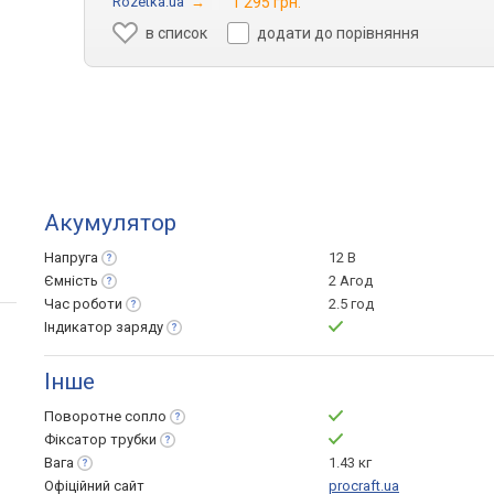
Rozetka.ua
→
1 295 грн.
в список
додати до порівняння
Акумулятор
Напруга
12 В
Ємність
2 Агод
Час
роботи
2.5 год
Індикатор
заряду
Інше
Поворотне
сопло
Фіксатор
трубки
Вага
1.43 кг
Офіційний сайт
procraft.ua