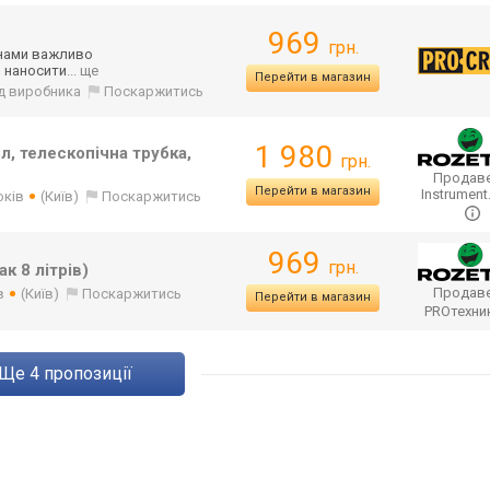
969
грн.
инами важливо
 наносити
... ще
Перейти в магазин
від виробника
Поскаржитись
1 980
8л, телескопічна трубка,
грн.
Продаве
Перейти в магазин
Instrument
оків
(Київ)
Поскаржитись
969
грн.
ак 8 літрів)
Продаве
в
(Київ)
Поскаржитись
Перейти в магазин
PROтехни
ще
4
пропозиції