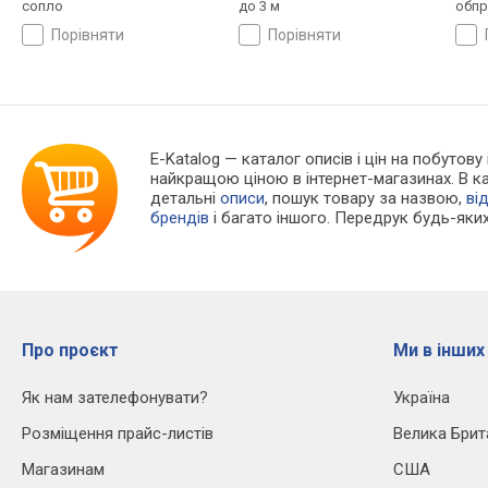
сопло
до 3 м
обпр
порівняти
порівняти
E-Katalog
— каталог описів і цін на побутову
найкращою ціною в інтернет-магазинах. В 
детальні
описи
, пошук товару за назвою,
ві
брендів
і багато іншого. Передрук будь-яких
Про проєкт
Ми в інших
Як нам зателефонувати?
Україна
Розміщення прайс-листів
Велика Брит
Магазинам
США