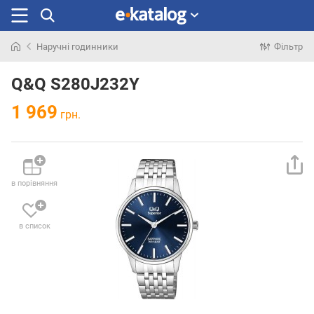
Наручні годинники
Фільтр
Шукали
раніше
Q&Q S280J232Y
1 969
грн.
в порівняння
в список