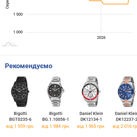
1 500
1 000
2024
2025
2028
2026
L
Рекомендуємо
Bigotti
Bigotti
Daniel Klein
Daniel Klei
BGT0235-6
BG.1.10056-1
DK12134-1
DK12237-
від 1 959 грн.
від 1 984 грн.
від 1 965 грн.
від 2 016 гр