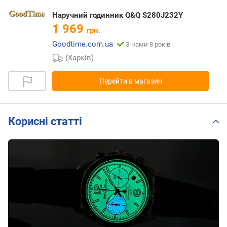
Наручний годинник Q&Q S280J232Y
1 969
грн.
Goodtime.com.ua
З нами 8 років
(Харків)
Перейти в магазин
Корисні статті