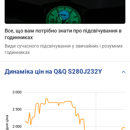
Все, що вам потрібно знати про підсвічування в
годинниках
Види сучасного підсвічування у звичайних і розумних
годинниках
Динаміка цін на Q&Q S280J232Y
3 000
 500
500
0
2 500
Середня ціна
2 000
1 000