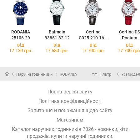
RODANIA
Balmain
Certina
Certina DS
25106.29
B3851.32.12
C025.210.16.1
Podium
18.00
C025.210.16
від
від
від
від
28.00
17 130 грн.
17 580 грн.
17 700 грн.
17 700 грн
Наручні годинники
RODANIA
Фільтр
Усі модел
Повна версія сайту
Політика конфіденційності
Запитання й побажання щодо сайту
Магазинам
Каталог наручних годинників 2026 - новинки, хіти
продажів,
купити наручні годинники
.