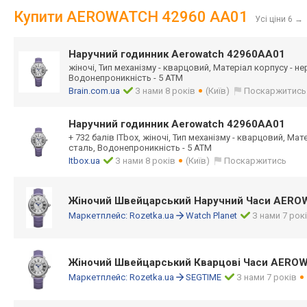
Купити AEROWATCH 42960 AA01
Усі ціни 6
→
Наручний годинник Aerowatch 42960AA01
жіночі, Тип механізму - кварцовий, Матеріал корпусу - н
Водонепроникність - 5 ATM
Brain.com.ua
З нами 8 років
(Київ)
Поскаржитись
Наручний годинник Aerowatch 42960AA01
+ 732 балів ITbox, жіночі, Тип механізму - кварцовий, Ма
сталь, Водонепроникність - 5 ATM
Itbox.ua
З нами 8 років
(Київ)
Поскаржитись
Жіночий Швейцарський Наручний Часи AER
Маркетплейс:
Rozetka.ua
Watch Planet
З нами 7 рок
Жіночий Швейцарський Кварцові Часи AERO
Маркетплейс:
Rozetka.ua
SEGTIME
З нами 7 років