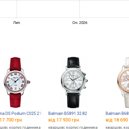
Лип.
Січ. 2026
ina DS Podium C025.210.16.428.00
Balmain B5891.32.82
Balmain B68
17 700 грн.
від 17 930 грн.
від 18 690 
цові, корпус годинника
кварцові, корпус годинника
кварцові, ко