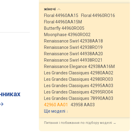
жіночі
Floral 44960AA15
Floral 44960RO16
Floral 44960AA15M
Butterfly 44960RO05
Moonphase 43960RO02
Renaissance Swirl 42938AA18
Renaissance Swirl 42938RO19
Renaissance Swirl 44938AA20
Renaissance Swirl 44938RO21
Renaissance Elegance 42938AA16M
Les Grandes Classiques 42980AA02
Les Grandes Classiques 42980RO03
Les Grandes Classiques 42995AA03
Les Grandes Classiques 42995RO04
инниках
Les Grandes Classiques 78990AA03
42960 AA01
43958 AA03
Ще моделі
↓
Питання і побажання по підбору моделі →