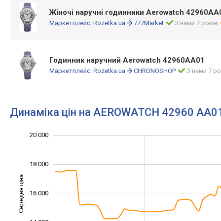
Жіночі наручні годинники Aerowatch 42960AA
Маркетплейс:
Rozetka.ua
777Market
З нами 7 років
Годинник наручний Aerowatch 42960AA01
Маркетплейс:
Rozetka.ua
CHRONOSHOP
З нами 7 ро
Динаміка цін на AEROWATCH 42960 AA0
20 000
10 000
11 000
13 000
15 000
17 000
22 000
8 000
18 000
Середня ціна
16 000
12 000