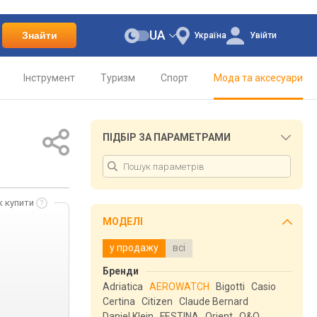
UA
Знайти
Україна
Увійти
Інструмент
Туризм
Спорт
Мода та аксесуари
ПІДБІР ЗА ПАРАМЕТРАМИ
к купити
МОДЕЛІ
у продажу
всі
Бренди
Adriatica
AEROWATCH
Bigotti
Casio
Certina
Citizen
Claude Bernard
Daniel Klein
FESTINA
Orient
Q&Q