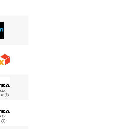
ць:
net
ць:
E