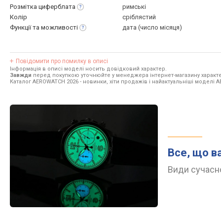
Розмітка
циферблата
римські
Колір
сріблястий
Функції та
можливості
дата (число місяця)
Повідомити про помилку в описі
Інформація в описі моделі носить довідковий характер.
Завжди
перед покупкою уточнюйте у менеджера інтернет-магазину характе
Каталог AEROWATCH 2026
- новинки, хіти продажів і найактуальніші моделі
Все, що в
Види сучасно