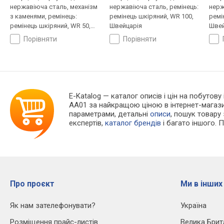
нержавіюча сталь, механізм
нержавіюча сталь, ремінець:
нерж
з каменями, ремінець:
ремінець шкіряний, WR 100,
ремі
ремінець шкіряний, WR 50,
Швейцарія
Швей
Швейцарія
порівняти
порівняти
E-Katalog
— каталог описів і цін на побутову
AA01 за найкращою ціною в інтернет-магаз
параметрами, детальні
описи
, пошук товару
експертів,
каталог брендів
і багато іншого. 
Про проєкт
Ми в інших
Як нам зателефонувати?
Україна
Розміщення прайс-листів
Велика Брит