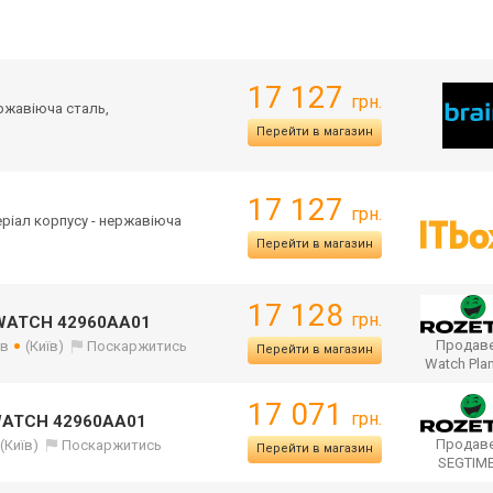
17 127
грн.
ержавіюча сталь,
Перейти в магазин
17 127
грн.
теріал корпусу - нержавіюча
Перейти в магазин
17 128
грн.
OWATCH 42960AA01
Продаве
ів
(Київ)
Поскаржитись
Перейти в магазин
Watch Pla
17 071
грн.
WATCH 42960AA01
Продаве
(Київ)
Поскаржитись
Перейти в магазин
SEGTIM