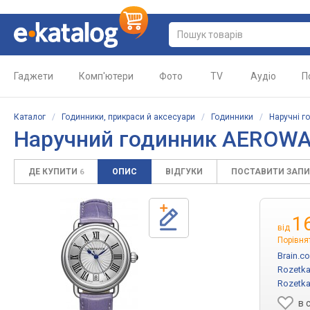
Гаджети
Комп'ютери
Фото
TV
Аудіо
П
Каталог
/
Годинники, прикраси й аксесуари
/
Годинники
/
Наручні г
Наручний годинник AEROWA
ДЕ КУПИТИ
ОПИС
ВІДГУКИ
ПОСТАВИТИ ЗАП
6
1
від
Порівня
Brain.c
Rozetka
Rozetka
в 