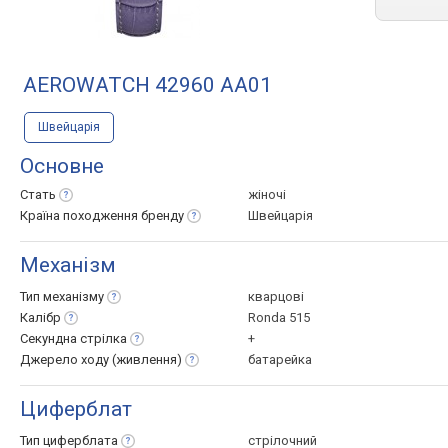
AEROWATCH 42960 AA01
Швейцарія
Основне
Стать
жіночі
Країна походження
бренду
Швейцарія
Механізм
Тип
механізму
кварцові
Калібр
Ronda 515
Секундна
стрілка
+
Джерело ходу
(живлення)
батарейка
Циферблат
Тип
циферблата
стрілочний