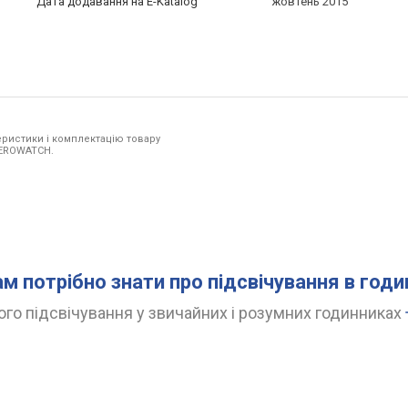
Дата додавання на E-Katalog
жовтень 2015
ристики і комплектацію товару
 AEROWATCH.
ам потрібно знати про підсвічування в год
го підсвічування у звичайних і розумних годинниках