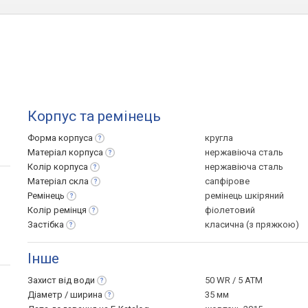
Корпус та ремінець
Форма
корпуса
кругла
Матеріал
корпуса
нержавіюча сталь
Колір
корпуса
нержавіюча сталь
Матеріал
скла
сапфірове
Ремінець
ремінець шкіряний
Колір
ремінця
фіолетовий
Застібка
класична (з пряжкою)
Інше
Захист від
води
50 WR / 5 ATM
Діаметр /
ширина
35 мм