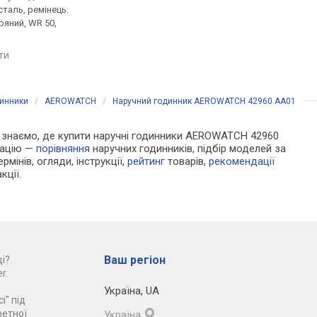
таль, ремінець:
нержавіюча сталь, ремінець:
нержавіюча сталь, р
ряний, WR 50,
ремінець шкіряний, WR 50,
ремінець шкіряний, W
Швейцарія
Швейцарія
яти
порівняти
порівняти
динники
/
AEROWATCH
/
Наручний годинник AEROWATCH 42960 AA01
 Ми знаємо, де купити наручні годинники AEROWATCH 42960
мацію —
порівняння
наручних годинників, підбір моделей за
рмінів, огляди, інструкції,
рейтинг
товарів,
рекомендації
кції.
Ваш регіон
і?
r.
Україна
,
UA
і" під
ретної
Україна