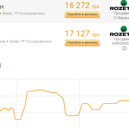
16 272
грн.
01
Продаве
(Київ)
Поскаржитись
Перейти в магазин
777Mark
17 127
грн.
Продаве
ків
(Київ)
Поскаржитись
Перейти в магазин
CHRONO
1