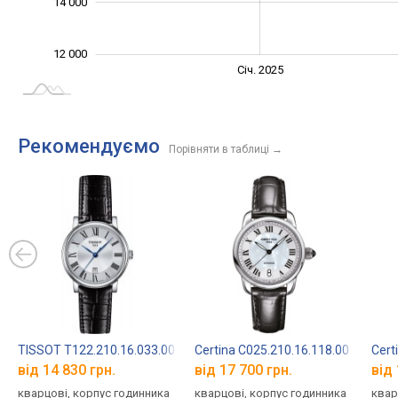
14 000
12 000
Січ. 2027
Лип.
Січ. 2025
L
Рекомендуємо
Порівняти в таблиці
→
TISSOT T122.210.16.033.00
Certina C025.210.16.118.00
Cert
від 14 830 грн.
від 17 700 грн.
від 
кварцові, корпус годинника
кварцові, корпус годинника
квар