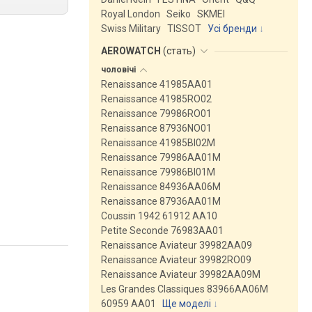
Royal London
Seiko
SKMEI
Swiss Military
TISSOT
Усі бренди
AEROWATCH
(
стать
)
чоловічі
Renaissance 41985AA01
Renaissance 41985RO02
Renaissance 79986RO01
Renaissance 87936NO01
Renaissance 41985BI02M
Renaissance 79986AA01M
Renaissance 79986BI01M
Renaissance 84936AA06M
Renaissance 87936AA01M
Coussin 1942 61912 AA10
Petite Seconde 76983AA01
Renaissance Aviateur 39982AA09
Renaissance Aviateur 39982RO09
Renaissance Aviateur 39982AA09M
Les Grandes Classiques 83966AA06M
60959 AA01
Ще моделі
↓