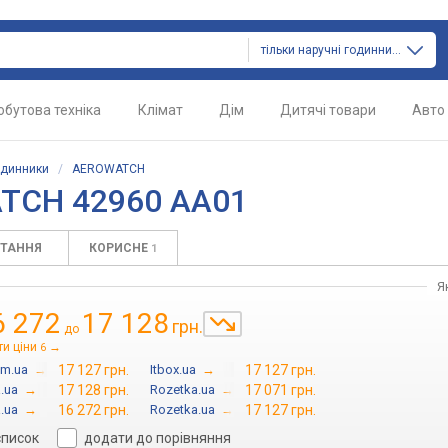
тільки наручні годинники
обутова техніка
Клімат
Дім
Дитячі товари
Авто
одинники
/
AEROWATCH
TCH 42960 AA01
ИТАННЯ
КОРИСНЕ
1
Я
6 272
17 128
грн.
до
ти ціни
→
6
om.ua
→
17 127 грн.
Itbox.ua
→
17 127 грн.
.ua
→
17 128 грн.
Rozetka.ua
→
17 071 грн.
.ua
→
16 272 грн.
Rozetka.ua
→
17 127 грн.
список
додати до порівняння