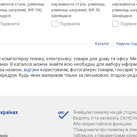
авіюча сталь, ремінець:
нержавіюча сталь, ремінець:
нержавіюча с
нець шкіряний, WR 100,
ремінець шкіряний, WR 50,
ремінець шкі
царія
Швейцарія
Швейцарія
порівняти
порівняти
порівн
Каталог
/
Наручні го
 і комп'ютерну техніку, електроніку, товари для дому та офісу.
инах. В каталозі можна знайти всю необхідну для вибору інфор
 за назвою,
відгуки
користувачів, фотогалереї товарів, глосарій те
Передрук будь-яких матеріалів тільки за письмовою згодою реда
 країнах
Знайшли помилку на цій сторінц
Виділіть її та натисніть Ctrl+Ente
Або скористайтеся функцією
"Повідомити про помилку в опис
анія
таблицею з параметрами конк