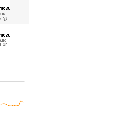
ць:
et
ць:
SHOP