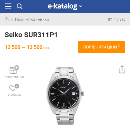
Наручні годинники
Фільтр
Шукали
раніше
Seiko SUR311P1
2
12 500 — 13 500
ПОРІВНЯТИ ЦІНИ
грн.
в порівняння
в список