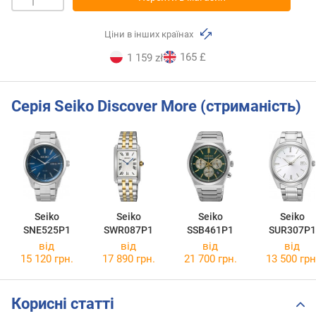
Ціни в інших країнах
165 £
1 159 zł
Серія Seiko Discover More (стриманість)
Seiko
Seiko
Seiko
Seiko
SNE525P1
SWR087P1
SSB461P1
SUR307P1
від
від
від
від
15 120 грн.
17 890 грн.
21 700 грн.
13 500 грн
Корисні статті