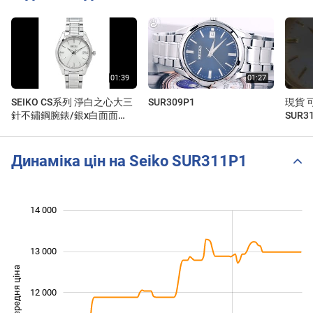
SEIKO CS系列 淨白之心大三
SUR309P1
現貨 可
針不鏽鋼腕錶/銀x白面面
SUR3
SUR307P1
39m
錶帶 
Динаміка цін на Seiko SUR311P1
 500
 500
 000
 000
 500
 000
14 000
13 000
Середня ціна
12 000
10 000