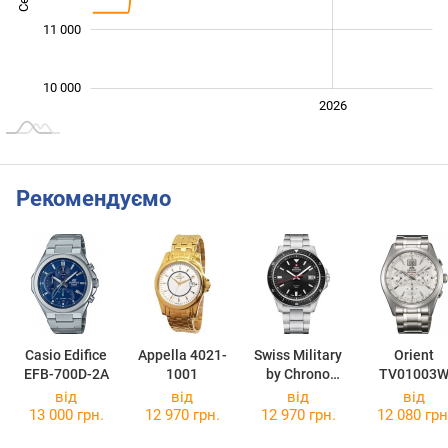
11 000
10 000
2024
2025
2028
2026
L
Рекомендуємо
Casio Edifice
Appella 4021-
Swiss Military
Orient
EFB-700D-2A
1001
by Chrono
TV01003
SM34082.01
від
від
від
від
13 000 грн.
12 970 грн.
12 970 грн.
12 080 грн