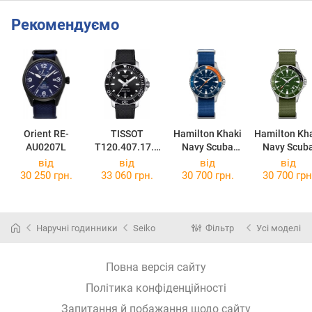
Рекомендуємо
Orient RE-
TISSOT
Hamilton Khaki
Hamilton Kh
AU0207L
T120.407.17.0
Navy Scuba
Navy Scub
51.00
H82365941
Auto
від
від
від
від
H8237596
30 250 грн.
33 060 грн.
30 700 грн.
30 700 грн
Наручні годинники
Seiko
Фільтр
Усі моделі
Повна версія сайту
Політика конфіденційності
Запитання й побажання щодо сайту