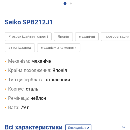
Seiko SPB212J1
Prospex (дайвінг, спорт)
Японія
механічні
прозора задня
автопідзавод
механізм з каменями
Механізм:
механічні
Країна походження:
Японія
Тип циферблата:
стрілочний
Корпус:
сталь
Ремінець:
нейлон
Вага:
79 г
Всі характеристики
Докладніше