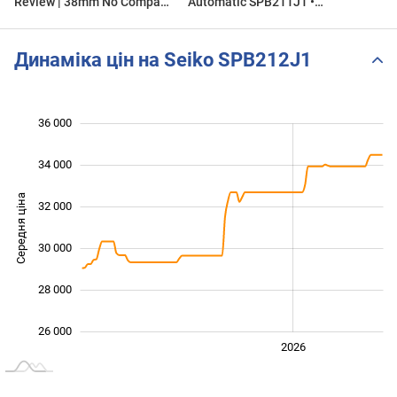
Review | 38mm No Compass
Automatic SPB211J1 •
Alpinist Sarb017 Style Field
Zegarek męski
Watch.
Динаміка цін на Seiko SPB212J1
36 000
 000
 000
 000
34 000
Середня ціна
32 000
26 000
30 000
28 000
26 000
2024
2025
2028
2026
L