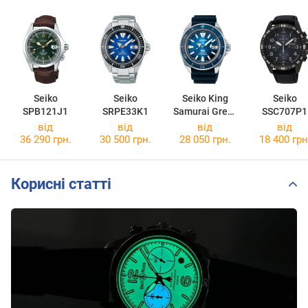
Seiko
Seiko
Seiko King
Seiko
SPB121J1
SRPE33K1
Samurai Great
SSC707P1
Blue PADI
від
від
від
від
Edition
36 290 грн.
30 500 грн.
28 050 грн.
18 400 грн
SRPJ93K1
Корисні статті