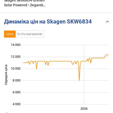
Skagen SKW6834 Grenen
Solar Powered • Zegarek
męski
Динаміка цін на Skagen SKW6834
Ціна
К-сть магазинів
 000
 000
 000
 000
 000
0
14 000
12 000
Середня ціна
10 000
10 000
8 000
6 000
4 000
2024
2025
2028
2026
L