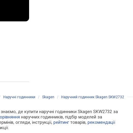
/
Наручні годинники
/
Skagen
/
Наручний годинник Skagen SKW2732
Ми знаємо, де купити наручні годинники Skagen SKW2732 за
орівняння
наручних годинників, підбір моделей за
рмінів, огляди, інструкції,
рейтинг
товарів,
рекомендації
кції.