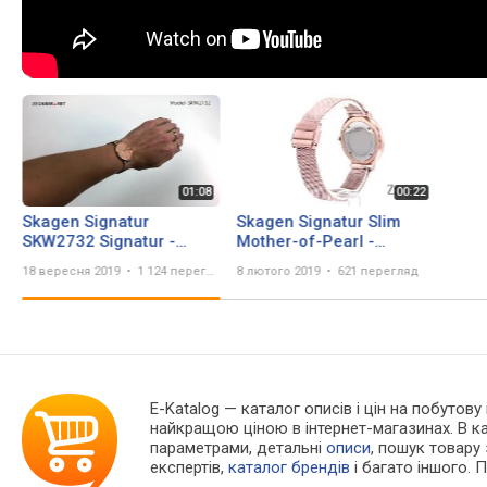
Skagen Signatur
Skagen Signatur Slim
SKW2732 Signatur -
Mother-of-Pearl -
Zegarek.net
SKW2732 SKU: 9165516
18 вересня 2019
1 124 перегляда
8 лютого 2019
621 перегляд
E-Katalog
— каталог описів і цін на побутову
найкращою ціною в інтернет-магазинах. В 
параметрами, детальні
описи
, пошук товару
експертів,
каталог брендів
і багато іншого. 