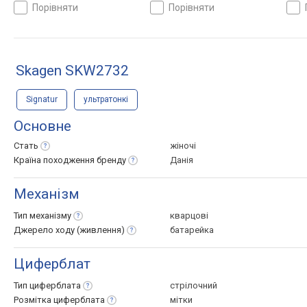
Швеція
Швеція
Німе
порівняти
порівняти
Skagen SKW2732
Signatur
ультратонкі
Основне
Стать
жіночі
Країна походження
бренду
Данія
Механізм
Тип
механізму
кварцові
Джерело ходу
(живлення)
батарейка
Циферблат
Тип
циферблата
стрілочний
Розмітка
циферблата
мітки