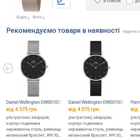
в список
до
Відео
Фото
2
4
Рекомендуємо товари в наявності
Наручні 
Daniel Wellington DW00100162
Daniel Wellington DW00100202
Pier
від 4 575 грн.
від 4 575 грн.
від 
ультратонкі, кварцові,
ультратонкі, кварцові,
ульт
корпус годинника
корпус годинника
корп
нержавіюча сталь, ремінець:
нержавіюча сталь, ремінець:
нерж
міланський браслет, WR 30,
міланський браслет, WR 30,
міла