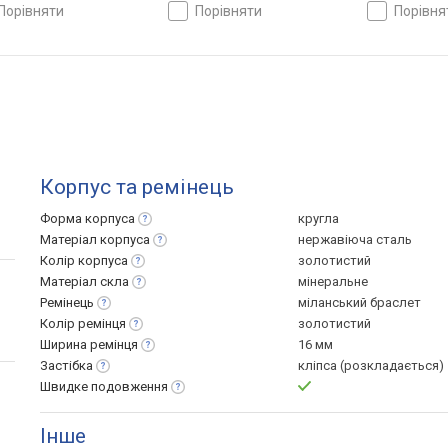
ччина
Німеччина
Німеччина
порівняти
порівняти
порівн
Корпус та ремінець
Форма
корпуса
кругла
Матеріал
корпуса
нержавіюча сталь
Колір
корпуса
золотистий
Матеріал
скла
мінеральне
Ремінець
міланський браслет
Колір
ремінця
золотистий
Ширина
ремінця
16 мм
Застібка
кліпса (розкладається)
Швидке
подовження
Інше