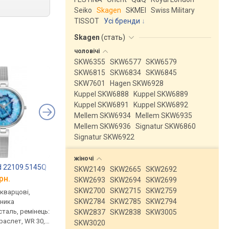
Seiko
Skagen
SKMEI
Swiss Military
TISSOT
Усі бренди
Skagen
(
стать
)
чоловічі
SKW6355
SKW6577
SKW6579
SKW6815
SKW6834
SKW6845
SKW7601
Hagen SKW6928
Kuppel SKW6888
Kuppel SKW6889
Kuppel SKW6891
Kuppel SKW6892
Mellem SKW6934
Mellem SKW6935
Mellem SKW6936
Signatur SKW6860
Signatur SKW6922
жіночі
ud 22109.5145Q
Royal London 21428-11
Royal London 21428
SKW2149
SKW2665
SKW2692
рн.
від 4 256 грн.
від 4 410 грн.
SKW2693
SKW2694
SKW2699
SKW2700
SKW2715
SKW2759
 кварцові,
ультратонкі, кварцові,
ультратонкі, кварцов
SKW2784
SKW2785
SKW2794
нника
корпус годинника
корпус годинника
таль, ремінець:
нержавіюча сталь, ремінець:
нержавіюча сталь, р
SKW2837
SKW2838
SKW3005
раслет, WR 30,
міланський браслет, WR 30,
міланський браслет, 
SKW3020