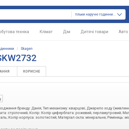
тільки наручні годинники
обутова техніка
Клімат
Дім
Дитячі товари
Авто
одинники
/
Skagen
 SKW2732
ТАННЯ
КОРИСНЕ
оходження бренду: Данія; Тип механізму: кварцові; Джерело ходу (живленн
ата: стрілочний; Колір: Колір циферблата: рожевий; перламутровий; Ма
аль; Колір корпуса: золотистий; Матеріал скла: мінеральне; Ремінець: м