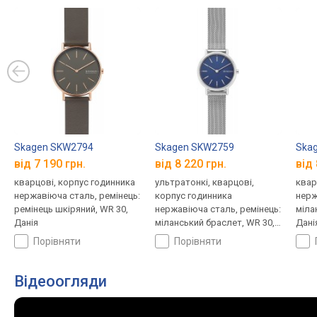
Skagen SKW2794
Skagen SKW2759
Ska
від 7 190 грн.
від 8 220 грн.
від 
кварцові, корпус годинника
ультратонкі, кварцові,
квар
нержавіюча сталь, ремінець:
корпус годинника
нерж
ремінець шкіряний, WR 30,
нержавіюча сталь, ремінець:
міла
Данія
міланський браслет, WR 30,
Дані
Данія
порівняти
порівняти
Відеоогляди