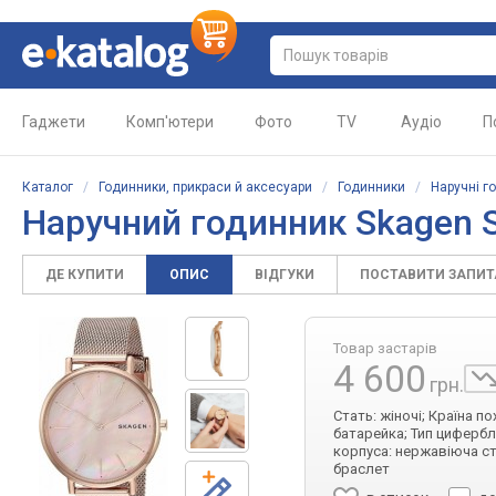
Гаджети
Комп'ютери
Фото
TV
Аудіо
П
Каталог
/
Годинники, прикраси й аксесуари
/
Годинники
/
Наручні г
Наручний годинник Skagen
ДЕ КУПИТИ
ОПИС
ВІДГУКИ
ПОСТАВИТИ ЗАПИ
Товар застарів
4 600
грн.
Стать: жіночі; Країна п
батарейка; Тип цифербл
корпуса: нержавіюча ст
браслет