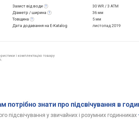
Захист від
води
30 WR / 3 ATM
Діаметр /
ширина
36 мм
Товщина
5 мм
Дата додавання на E-Katalog
листопад 2019
ристики і комплектацію товару
n.
ам потрібно знати про підсвічування в год
го підсвічування у звичайних і розумних годинниках