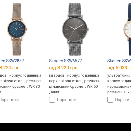
gen SKW2837
Skagen SKW6577
Skagen SKW
8 220 грн.
від 8 220 грн.
від 5 033 г
цові, корпус годинника
кварцові, корпус годинника
ультратонкі,
авіюча сталь, ремінець:
нержавіюча сталь, ремінець:
корпус годи
нський браслет, WR 30,
міланський браслет, WR 50,
нержавіюча с
я
Данія
ремінець шкі
Данія
порівняти
порівняти
порівн