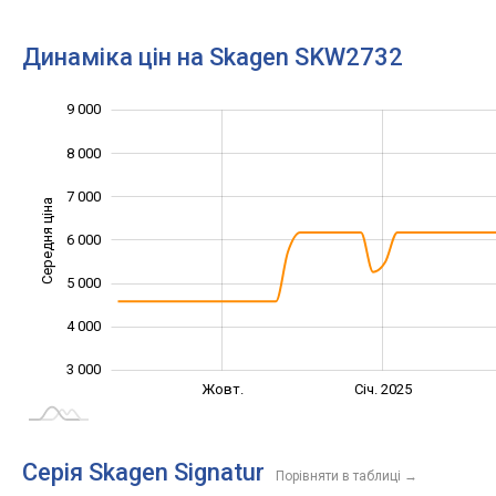
Динаміка цін на Skagen SKW2732
9 000
10 000
1 000
2 000
8 000
7 000
Середня ціна
6 000
3 000
5 000
4 000
3 000
Лип.
Квіт.
Жовт.
Січ. 2025
L
Серія Skagen Signatur
Порівняти в таблиці
→