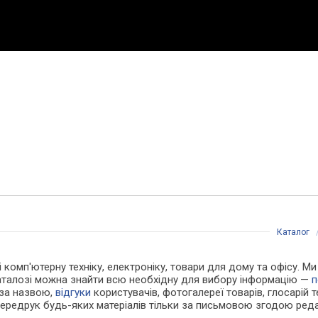
Каталог
 і комп'ютерну техніку, електроніку, товари для дому та офісу. 
каталозі можна знайти всю необхідну для вибору інформацію —
п
 за назвою,
відгуки
користувачів, фотогалереї товарів, глосарій те
Передрук будь-яких матеріалів тільки за письмовою згодою реда