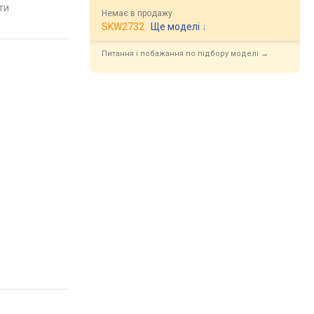
Велика Британія
Велика Британія
яти
порівняти
порівняти
Немає в продажу
SKW2732
Ще моделі
↓
Питання і побажання по підбору моделі →