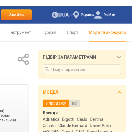
UA
Знайти
Україна
Увійти
Інструмент
Туризм
Спорт
Мода та аксесуари
ПІДБІР ЗА ПАРАМЕТРАМИ
МОДЕЛІ
у продажу
всі
я):
Бренди
теріал
Adriatica
Bigotti
Casio
Certina
іланський
Citizen
Claude Bernard
Daniel Klein
FESTINA
Orient
Q&Q
Royal London