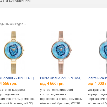
дати до порівняння
годинники Skagen
→
re Ricaud 22109.1145Q
Pierre Ricaud 22109.91R5Q
Pierre Rica
4 666 грн.
від 4 666 грн.
від 4 000 г
ратонкі, кварцові,
ультратонкі, кварцові,
ультратонкі,
ус годинника
корпус годинника
корпус годи
авіюча сталь, ремінець:
нержавіюча сталь, ремінець:
нержавіюча с
нський браслет, WR 30,
міланський браслет, WR 30,
міланський б