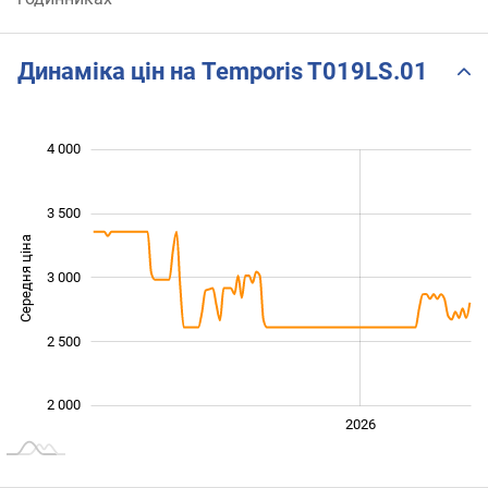
Динаміка цін на Temporis T019LS.01
 800
 200
 400
 500
 500
 000
4 000
3 500
Середня ціна
3 000
2 200
2 500
2 000
2024
2025
2028
2026
L