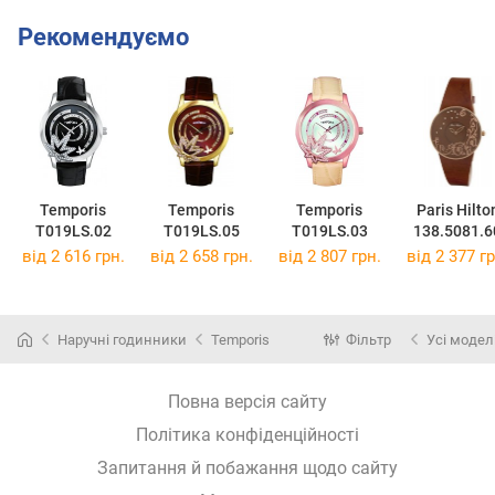
Рекомендуємо
Temporis
Temporis
Temporis
Paris Hilto
T019LS.02
T019LS.05
T019LS.03
138.5081.6
від 2 616 грн.
від 2 658 грн.
від 2 807 грн.
від 2 377 гр
Наручні годинники
Temporis
Фільтр
Усі модел
Повна версія сайту
Політика конфіденційності
Запитання й побажання щодо сайту