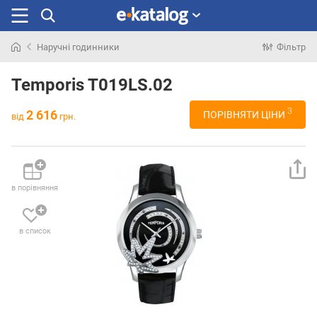
Наручні годинники
Фільтр
Шукали
раніше
Temporis T019LS.02
3
2 616
ПОРІВНЯТИ ЦІНИ
від
грн.
в порівняння
в список