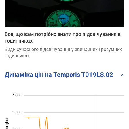
Все, що вам потрібно знати про підсвічування в
годинниках
Види сучасного підсвічування у звичайних і розумних
годинниках
Динаміка цін на Temporis T019LS.02
 800
 200
 400
 500
 500
 000
4 000
3 500