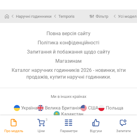
Наручні годинники
Temporis
Фільтр
Усі модел
Повна версія сайту
Політика конфіденційності
Запитання й побажання щодо сайту
Магазинам
Каталог наручних годинників 2026 - новинки, хіти
продажів,
купити наручні годинники
.
Ми в інших країнах
Україна
Велика Британія
США
Польща
Казахстан
3
E-
© E-Katalog, 2026
ВГОРУ
Про модель
Ціни
Параметри
Відгуки
Запитати
Katalog