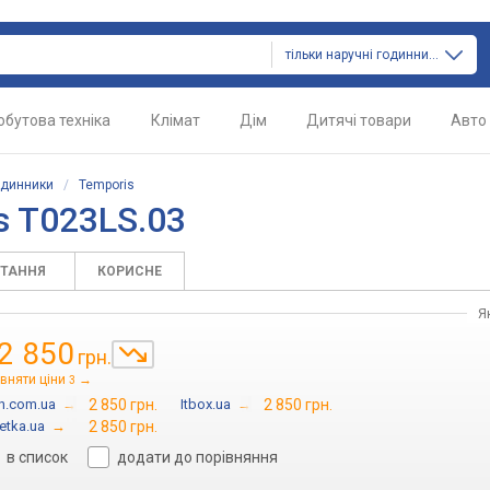
тільки наручні годинники
обутова техніка
Клімат
Дім
Дитячі товари
Авто
одинники
/
Temporis
s T023LS.03
ИТАННЯ
КОРИСНЕ
Я
2 850
грн.
вняти ціни
→
3
in.com.ua
→
2 850 грн.
Itbox.ua
→
2 850 грн.
etka.ua
→
2 850 грн.
в список
додати до порівняння