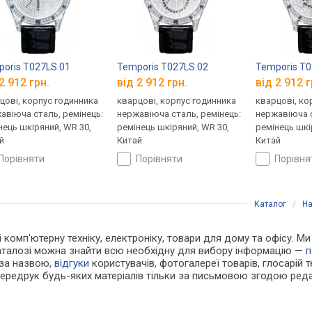
oris T027LS.01
Temporis T027LS.02
Temporis T0
2 912 грн.
від 2 912 грн.
від 2 912 г
цові, корпус годинника
кварцові, корпус годинника
кварцові, ко
авіюча сталь, ремінець:
нержавіюча сталь, ремінець:
нержавіюча с
нець шкіряний, WR 30,
ремінець шкіряний, WR 30,
ремінець шкі
й
Китай
Китай
порівняти
порівняти
порівн
Каталог
/
На
 і комп'ютерну техніку, електроніку, товари для дому та офісу. М
каталозі можна знайти всю необхідну для вибору інформацію —
п
 за назвою,
відгуки
користувачів, фотогалереї товарів, глосарій те
Передрук будь-яких матеріалів тільки за письмовою згодою реда