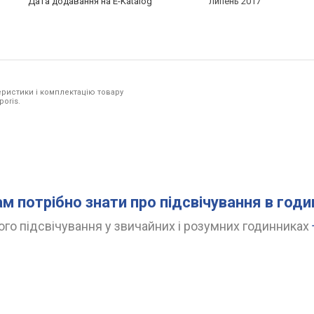
Дата додавання на E-Katalog
липень 2017
ристики і комплектацію товару
poris.
ам потрібно знати про підсвічування в год
го підсвічування у звичайних і розумних годинниках