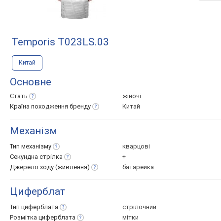
Temporis T023LS.03
Китай
Основне
Стать
жіночі
Країна походження
бренду
Китай
Механізм
Тип
механізму
кварцові
Секундна
стрілка
+
Джерело ходу
(живлення)
батарейка
Циферблат
Тип
циферблата
стрілочний
Розмітка
циферблата
мітки