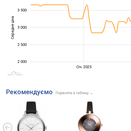
3 500
Середня ціна
3 000
2 400
2 500
2 000
Січ. 2027
Лип.
Січ. 2025
L
Рекомендуємо
Порівняти в таблиці
→