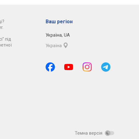
Ваш регіон
і?
r.
Україна
,
UA
і" під
ретної
Україна
Темна версія