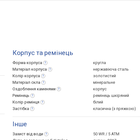
Корпус та ремінець
Форма
корпуса
кругла
Матеріал
корпуса
нержавіюча сталь
Колір
корпуса
золотистий
Матеріал
скла
мінеральне
Оздоблення
каменями
корпус
Ремінець
ремінець шкіряний
Колір
ремінця
білий
Застібка
класична (з пряжкою)
Інше
Захист від
води
50 WR / 5 ATM