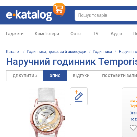
Гаджети
Комп'ютери
Фото
TV
Аудіо
П
Каталог
/
Годинники, прикраси й аксесуари
/
Годинники
/
Наручні г
Наручний годинник Tempori
ДЕ КУПИТИ
ОПИС
ВІДГУКИ
ПОСТАВИТИ ЗАП
3
від
Порі
Bra
Roz