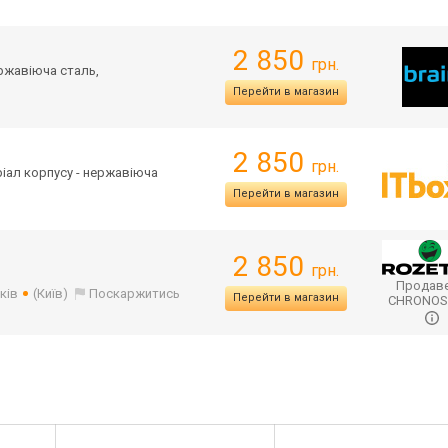
2 850
грн.
ержавіюча сталь,
Перейти в магазин
2 850
грн.
еріал корпусу - нержавіюча
Перейти в магазин
2 850
грн.
Продаве
ків
(Київ)
Поскаржитись
Перейти в магазин
CHRONO