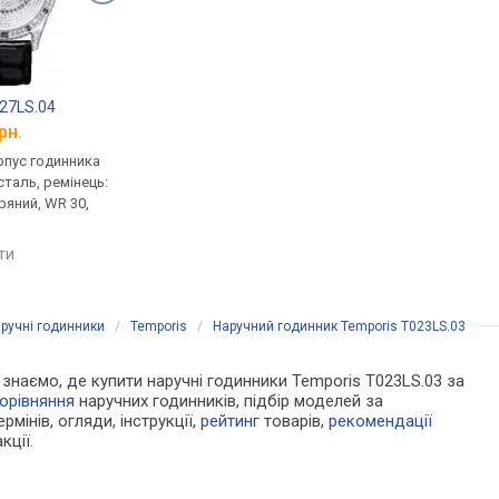
27LS.04
Temporis T027LS.05
Temporis T027LS.06
рн.
від 2 912 грн.
від 2 912 грн.
рпус годинника
кварцові, корпус годинника
кварцові, корпус го
таль, ремінець:
нержавіюча сталь, ремінець:
нержавіюча сталь, р
ряний, WR 30,
ремінець шкіряний, WR 30,
ремінець шкіряний, W
Китай
Китай
яти
порівняти
порівняти
ручні годинники
/
Temporis
/
Наручний годинник Temporis T023LS.03
и знаємо, де купити наручні годинники Temporis T023LS.03 за
орівняння
наручних годинників, підбір моделей за
рмінів, огляди, інструкції,
рейтинг
товарів,
рекомендації
кції.