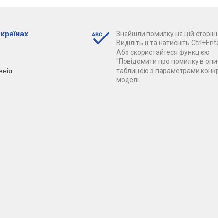
 країнах
Знайшли помилку на цій сторінц
Виділіть її та натисніть Ctrl+Ente
Або скористайтеся функцією
"Повідомити про помилку в опис
анія
таблицею з параметрами конк
моделі.