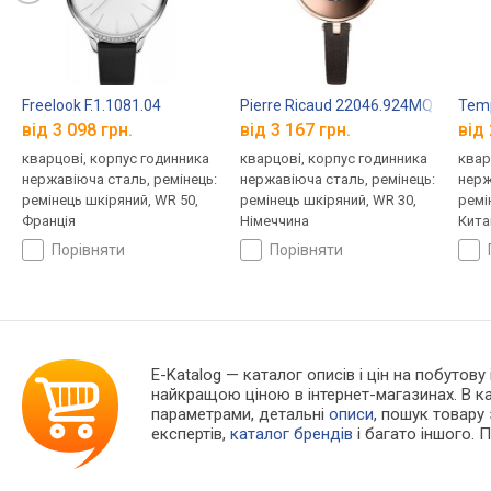
Freelook F.1.1081.04
Pierre Ricaud 22046.924MQ
Temp
від 3 098 грн.
від 3 167 грн.
від 
кварцові, корпус годинника
кварцові, корпус годинника
квар
нержавіюча сталь, ремінець:
нержавіюча сталь, ремінець:
нерж
ремінець шкіряний, WR 50,
ремінець шкіряний, WR 30,
ремі
Франція
Німеччина
Кита
порівняти
порівняти
E-Katalog
— каталог описів і цін на побутову
найкращою ціною в інтернет-магазинах. В 
параметрами, детальні
описи
, пошук товару
експертів,
каталог брендів
і багато іншого. 