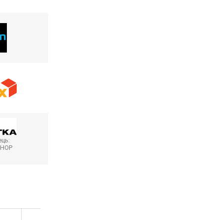
ць:
SHOP