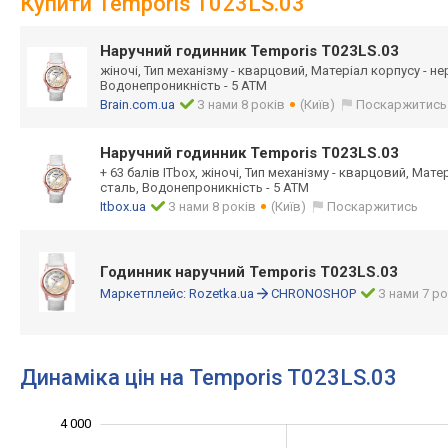
Купити Temporis T023LS.03
Наручний годинник Temporis T023LS.03
жіночі, Тип механізму - кварцовий, Матеріал корпусу - н
Водонепроникність - 5 ATM
Brain.com.ua
З нами 8 років
(Київ)
Поскаржитись
Наручний годинник Temporis T023LS.03
+ 63 балів ITbox, жіночі, Тип механізму - кварцовий, Мат
сталь, Водонепроникність - 5 ATM
Itbox.ua
З нами 8 років
(Київ)
Поскаржитись
Годинник наручний Temporis T023LS.03
Маркетплейс:
Rozetka.ua
CHRONOSHOP
З нами 7 ро
Динаміка цін на Temporis T023LS.03
2 200
2 400
2 600
4 500
1 500
1 000
4 000