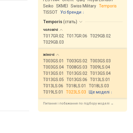
Seiko
SKMEI
Swiss Military
Temporis
TISSOT
Усі бренди
Temporis
(
стать
)
чоловічі
T017GR.02
T017GR.06
T029GB.02
T029GB.03
жіночі
T003GS.01
T003GS.02
T003GS.03
T003GS.04
T008GS.03
T009LS.04
T013GS.01
T013GS.02
T013GS.04
T013GS.05
T013GS.06
T013LS.01
T013LS.06
T018LS.01
T018LS.03
T019LS.01
T023LS.03
Ще моделі
↓
Питання і побажання по підбору моделі →