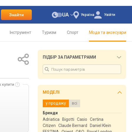
UA
Знайти
Україна
Увійти
Інструмент
Туризм
Спорт
Мода та аксесуари
ПІДБІР ЗА ПАРАМЕТРАМИ
к купити
МОДЕЛІ
у продажу
всі
Бренди
Adriatica
Bigotti
Casio
Certina
Citizen
Claude Bernard
Daniel Klein
FESTINA
Orient
Q&Q
Royal London