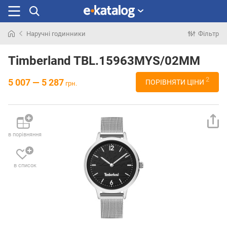
Наручні годинники
Фільтр
Шукали
раніше
Timberland TBL.15963MYS/02MM
2
5 007 — 5 287
ПОРІВНЯТИ ЦІНИ
грн.
в порівняння
в список