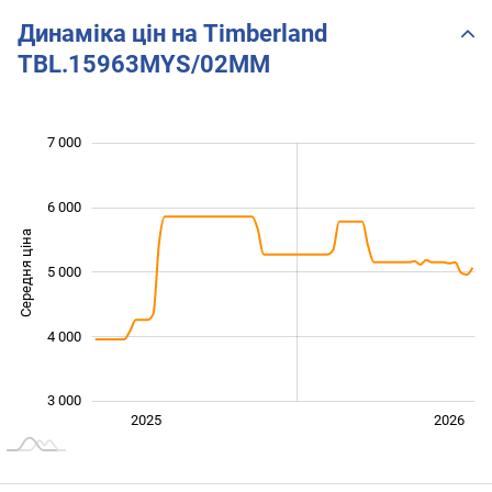
Динаміка цін на Timberland
TBL.15963MYS/02MM
 000
 500
 500
 500
 000
 000
7 000
6 000
Середня ціна
5 000
3 000
4 000
3 000
Січ. 2025
Лип.
2027
2025
2026
L