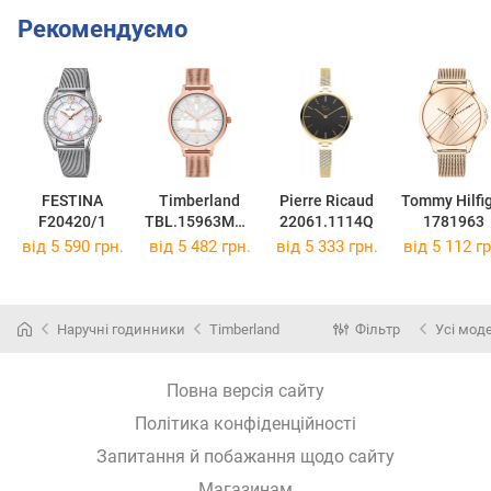
Рекомендуємо
FESTINA
Timberland
Pierre Ricaud
Tommy Hilfi
F20420/1
TBL.15963MYR
22061.1114Q
1781963
/04MM
від 5 590 грн.
від 5 482 грн.
від 5 333 грн.
від 5 112 гр
Наручні годинники
Timberland
Фільтр
Усі мод
Повна версія сайту
Політика конфіденційності
Запитання й побажання щодо сайту
Магазинам