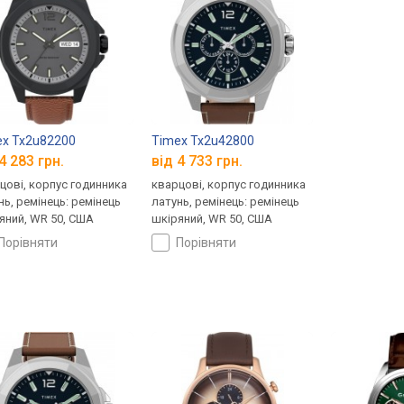
x Tx2u82200
Timex Tx2u42800
4 283 грн.
від 4 733 грн.
цові, корпус годинника
кварцові, корпус годинника
нь, ремінець: ремінець
латунь, ремінець: ремінець
яний, WR 50, США
шкіряний, WR 50, США
порівняти
порівняти