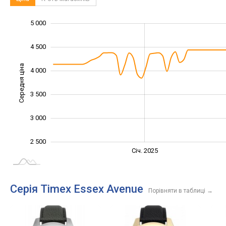
5 000
1 500
2 000
5 500
4 500
Середня ціна
4 000
2 500
3 500
3 000
2 500
Січ. 2027
Лип.
Січ. 2025
L
Серія Timex Essex Avenue
Порівняти в таблиці
→