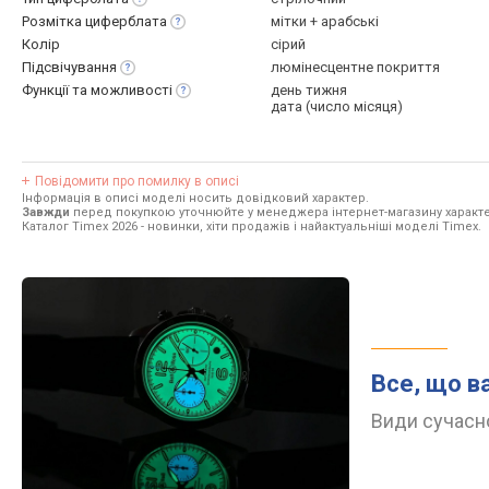
Розмітка
циферблата
мітки + арабські
Колір
сірий
Підсвічування
люмінесцентне покриття
Функції та
можливості
день тижня
дата (число місяця)
Повідомити про помилку в описі
Інформація в описі моделі носить довідковий характер.
Завжди
перед покупкою уточнюйте у менеджера інтернет-магазину характе
Каталог Timex 2026
- новинки, хіти продажів і найактуальніші моделі Timex.
Все, що в
Види сучасно