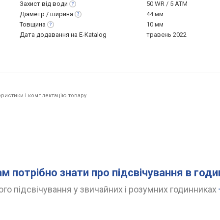
Захист від
води
50 WR / 5 ATM
Діаметр /
ширина
44 мм
Товщина
10 мм
Дата додавання на E-Katalog
травень 2022
ристики і комплектацію товару
ам потрібно знати про підсвічування в год
го підсвічування у звичайних і розумних годинниках