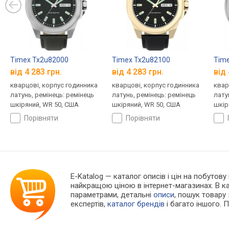
Timex Tx2u82000
Timex Tx2u82100
Time
від 4 283 грн.
від 4 283 грн.
від 
кварцові, корпус годинника
кварцові, корпус годинника
квар
латунь, ремінець: ремінець
латунь, ремінець: ремінець
лату
шкіряний, WR 50, США
шкіряний, WR 50, США
шкір
порівняти
порівняти
E-Katalog
— каталог описів і цін на побутову
найкращою ціною в інтернет-магазинах. В 
параметрами, детальні
описи
, пошук товару
експертів,
каталог брендів
і багато іншого. 