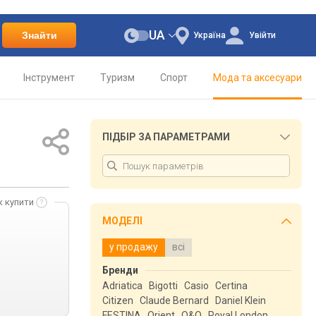
UA
Знайти
Україна
Увійти
Інструмент
Туризм
Спорт
Мода та аксесуари
ПІДБІР ЗА ПАРАМЕТРАМИ
к купити
МОДЕЛІ
у продажу
всі
Бренди
Adriatica
Bigotti
Casio
Certina
Citizen
Claude Bernard
Daniel Klein
FESTINA
Orient
Q&Q
Royal London