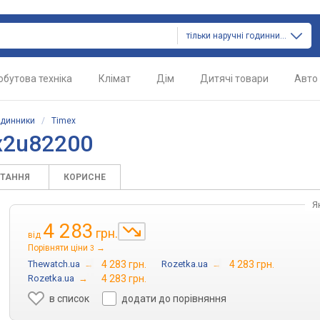
тільки наручні годинники
обутова техніка
Клімат
Дім
Дитячі товари
Авто
одинники
/
Timex
x2u82200
ИТАННЯ
КОРИСНЕ
Я
4 283
грн.
від
Порівняти ціни
→
3
Thewatch.ua
→
4 283 грн.
Rozetka.ua
→
4 283 грн.
Rozetka.ua
→
4 283 грн.
в список
додати до порівняння