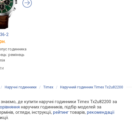
36-2
Guardo 012837-6
Q&Q CE02J502Y
рн.
від 3 500 грн.
від 4 746 грн.
рпус годинника
кварцові, корпус годинника
кварцові, корпус го
нець: ремінець
латунь, Skeleton, ремінець:
латунь, ремінець: ре
лія
ремінець шкіряний, Італія
шкіряний, WR 50, Япо
яти
порівняти
порівняти
/
Наручні годинники
/
Timex
/
Наручний годинник Timex Tx2u82200
Ми знаємо, де купити наручні годинники Timex Tx2u82200 за
орівняння
наручних годинників, підбір моделей за
рмінів, огляди, інструкції,
рейтинг
товарів,
рекомендації
кції.