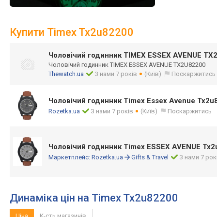
Купити Timex Tx2u82200
Чоловічий годинник TIMEX ESSEX AVENUE TX
Чоловічий годинник TIMEX ESSEX AVENUE TX2U82200
Thewatch.ua
З нами 7 років
(Київ)
Поскаржитись
Чоловічий годинник Timex Essex Avenue Tx2u
Rozetka.ua
З нами 7 років
(Київ)
Поскаржитись
Чоловічий годинник Timex ESSEX AVENUE Tx2
Маркетплейс:
Rozetka.ua
Gifts & Travel
З нами 7 рок
Динаміка цін на Timex Tx2u82200
Ціна
К-сть магазинів