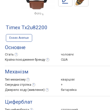
Фото
6
Timex Tx2u82200
Essex Avenue
Основне
Стать
чоловічі
Країна походження
бренду
США
Механізм
Тип
механізму
кварцові
Секундна
стрілка
+
Джерело ходу
(живлення)
батарейка
Циферблат
Тип
циферблата
стрілочний