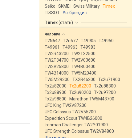
Seiko
SKMEI
Swiss Military
Timex
TISSOT
Усі бренди
Timex
(
стать
)
чоловічі
T2N647
T2n677
T49905
T49950
T49961
T49963
T49983
TW2R43200
TW2T32500
TW2T34700
TW2V03600
TW2V25800
TW4B00400
TW4B14000
TW5M20400
TW5M29200
TX2R46200
Tx2u71900
Tx2u82000
Tx2u82200
Tx2u88300
Tx2u88900
Tx2u90200
Tx2u97200
Tx2u98800
Marathon TW5M43700
UFC King TW2V87200
UFC Colossus TW2V55200
Expedition Scout TW4B26000
Ironman Challenger TW2Y01900
UFC Strength Colossus TW2V84800
Ще моделі
↓