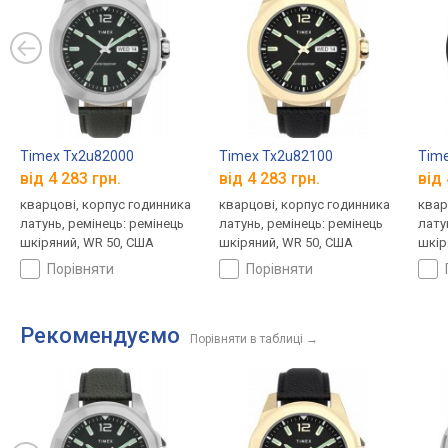
Timex Tx2u82000
Timex Tx2u82100
Time
від 4 283 грн.
від 4 283 грн.
від 
кварцові, корпус годинника
кварцові, корпус годинника
квар
латунь, ремінець: ремінець
латунь, ремінець: ремінець
лату
шкіряний, WR 50, США
шкіряний, WR 50, США
шкір
порівняти
порівняти
Рекомендуємо
Порівняти в таблиці
→