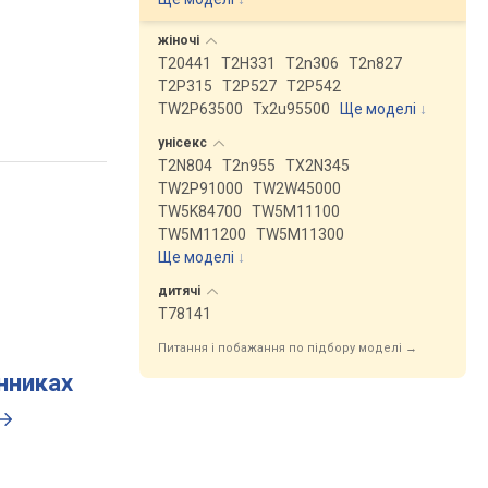
жіночі
T20441
T2H331
T2n306
T2n827
T2P315
T2P527
T2P542
TW2P63500
Tx2u95500
Ще моделі
↓
унісекс
T2N804
T2n955
TX2N345
TW2P91000
TW2W45000
TW5K84700
TW5M11100
TW5M11200
TW5M11300
Ще моделі
↓
дитячі
T78141
Питання і побажання по підбору моделі →
инниках