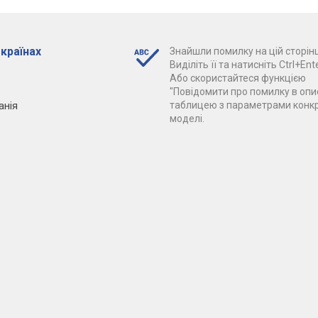
 країнах
Знайшли помилку на цій сторінц
Виділіть її та натисніть Ctrl+Ente
Або скористайтеся функцією
"Повідомити про помилку в опис
анія
таблицею з параметрами конк
моделі.