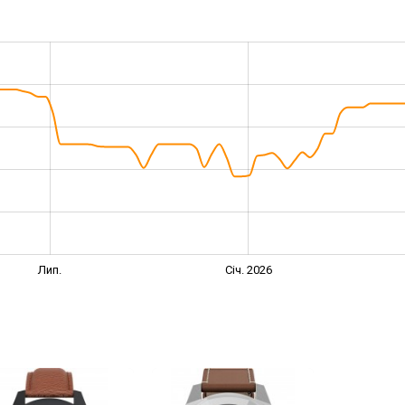
Лип.
Січ. 2026