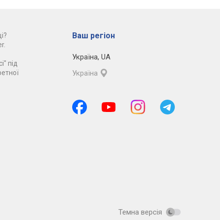
Ваш регіон
і?
r.
Україна
,
UA
і" під
ретної
Україна
Темна версія