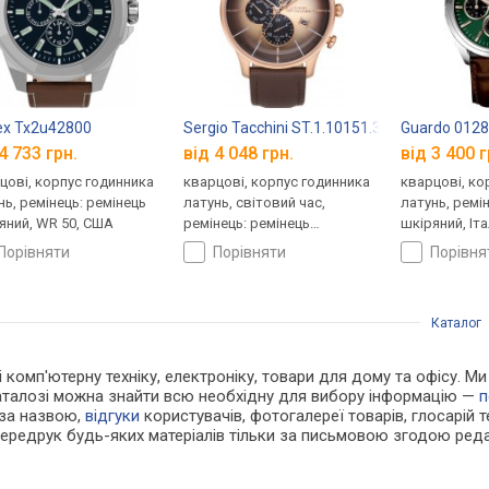
x Tx2u42800
Sergio Tacchini ST.1.10151.3
Guardo 0128
4 733 грн.
від 4 048 грн.
від 3 400 г
цові, корпус годинника
кварцові, корпус годинника
кварцові, ко
нь, ремінець: ремінець
латунь, світовий час,
латунь, ремі
яний, WR 50, США
ремінець: ремінець
шкіряний, Іта
шкіряний, WR 50, Італія
порівняти
порівняти
порівн
Каталог
 і комп'ютерну техніку, електроніку, товари для дому та офісу. 
каталозі можна знайти всю необхідну для вибору інформацію —
п
 за назвою,
відгуки
користувачів, фотогалереї товарів, глосарій те
Передрук будь-яких матеріалів тільки за письмовою згодою реда