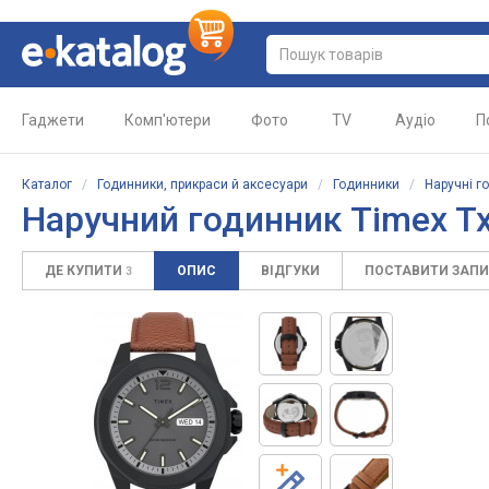
Гаджети
Комп'ютери
Фото
TV
Аудіо
П
Каталог
/
Годинники, прикраси й аксесуари
/
Годинники
/
Наручні г
Наручний годинник Timex T
ДЕ КУПИТИ
ОПИС
ВІДГУКИ
ПОСТАВИТИ ЗАП
3