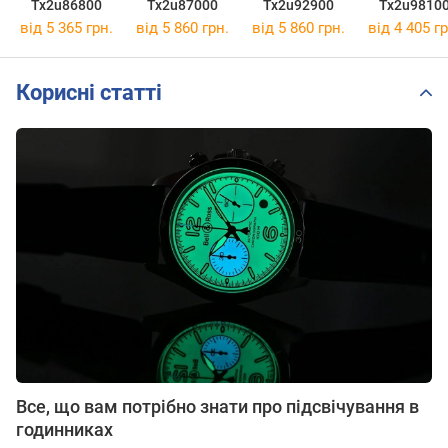
Tx2u86800
Tx2u87000
Tx2u92900
Tx2u9810
від 5 365 грн.
від 5 860 грн.
від 5 860 грн.
від 4 405 гр
Корисні статті
Все, що вам потрібно знати про підсвічування в
годинниках