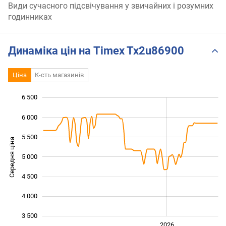
Види сучасного підсвічування у звичайних і розумних
годинниках
Динаміка цін на Timex Tx2u86900
Ціна
К-сть магазинів
6 500
 500
 000
 000
6 000
5 500
Середня ціна
5 000
3 500
4 500
4 000
3 500
2024
2025
2028
2026
L