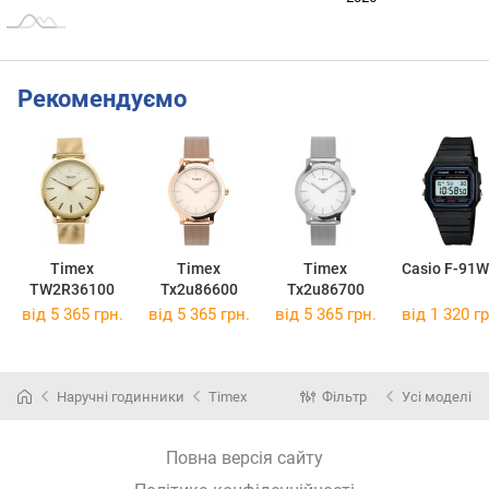
Рекомендуємо
Timex
Timex
Timex
Casio F-91W
TW2R36100
Tx2u86600
Tx2u86700
від 5 365 грн.
від 5 365 грн.
від 5 365 грн.
від 1 320 гр
Наручні годинники
Timex
Фільтр
Усі моделі
Повна версія сайту