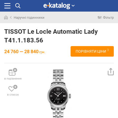
Наручні годинники
Фільтр
Шукали
раніше
TISSOT Le Locle Automatic Lady
T41.1.183.56
3
24 760 — 28 840
ПОРІВНЯТИ ЦІНИ
грн.
в порівняння
в список