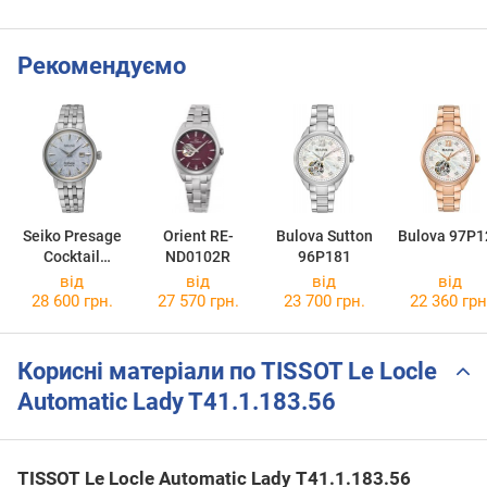
Рекомендуємо
Seiko Presage
Orient RE-
Bulova Sutton
Bulova 97P1
Cocktail
ND0102R
96P181
SRE007J1
від
від
від
від
28 600 грн.
27 570 грн.
23 700 грн.
22 360 грн
Корисні матеріали по TISSOT Le Locle
Automatic Lady T41.1.183.56
TISSOT Le Locle Automatic Lady T41.1.183.56