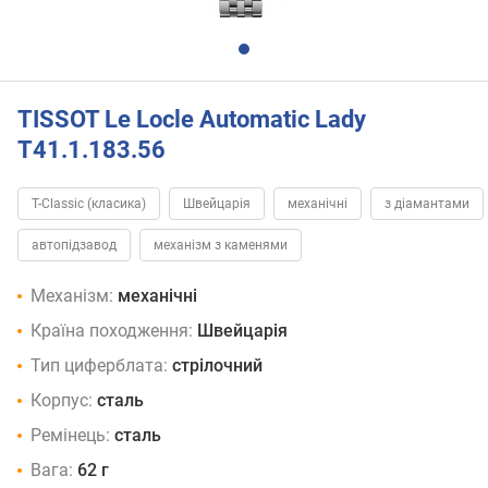
TISSOT Le Locle Automatic Lady
T41.1.183.56
T-Classic (класика)
Швейцарія
механічні
з діамантами
автопідзавод
механізм з каменями
Механізм:
механічні
Країна походження:
Швейцарія
Тип циферблата:
стрілочний
Корпус:
сталь
Ремінець:
сталь
Вага:
62 г