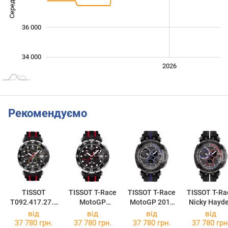
36 000
34 000
2024
2025
2028
2026
L
Рекомендуємо
TISSOT
TISSOT T-Race
TISSOT T-Race
TISSOT T-Ra
T092.417.27.0
MotoGP
MotoGP 2017
Nicky Hayd
51.00
T092.417.27.2
Limited Edition
2017
від
від
від
від
01.00
T092.417.37.0
T092.417.37
37 780 грн.
37 780 грн.
37 780 грн.
37 780 грн