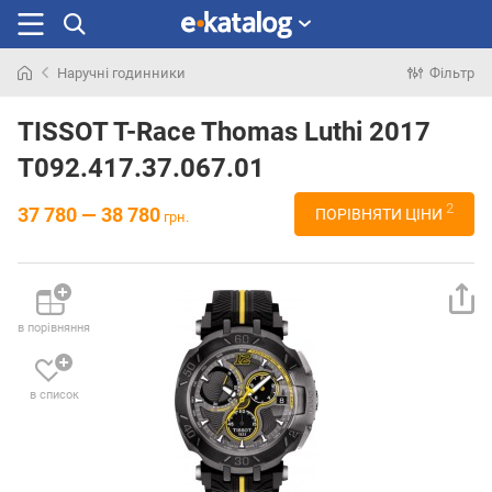
Наручні годинники
Фільтр
Шукали
раніше
TISSOT T-Race Thomas Luthi 2017
T092.417.37.067.01
2
37 780 — 38 780
ПОРІВНЯТИ ЦІНИ
грн.
в порівняння
в список