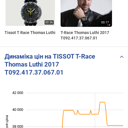
Tissot T Race Thomas Luthi
T-Race Thomas Luthi 2017
T092.417.37.067.01
Динаміка цін на TISSOT T-Race
Thomas Luthi 2017
T092.417.37.067.01
 000
 000
 000
 000
 000
 000
42 000
40 000
Середня ціна
38 000
35 000