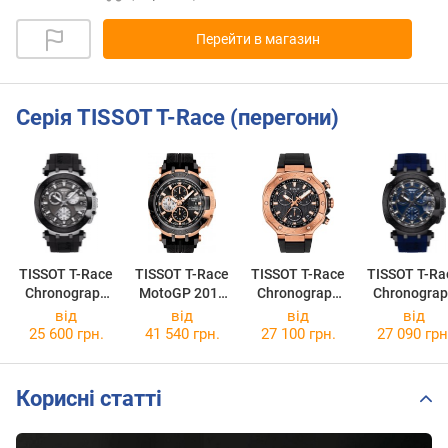
Перейти в магазин
Серія TISSOT T-Race (перегони)
TISSOT T-Race
TISSOT T-Race
TISSOT T-Race
TISSOT T-Ra
Chronograph
MotoGP 2017
Chronograph
Chronograp
T115.417.27.0
T092.427.27.0
T141.417.37.0
T115.417.37
від
від
від
від
61.00
51.00
51.00
41.00
25 600 грн.
41 540 грн.
27 100 грн.
27 090 грн
Корисні статті