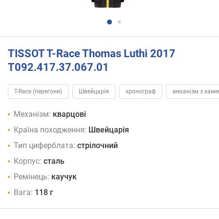
TISSOT T-Race Thomas Luthi 2017
T092.417.37.067.01
T-Race (перегони)
Швейцарія
хронограф
механізм з кам
Механізм:
кварцові
Країна походження:
Швейцарія
Тип циферблата:
стрілочний
Корпус:
сталь
Ремінець:
каучук
Вага:
118 г