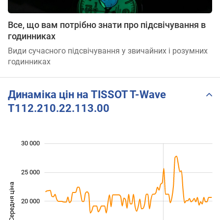
Все, що вам потрібно знати про підсвічування в
годинниках
Види сучасного підсвічування у звичайних і розумних
годинниках
Динаміка цін на TISSOT T-Wave
T112.210.22.113.00
30 000
 000
 000
0
25 000
Середня ціна
20 000
10 000