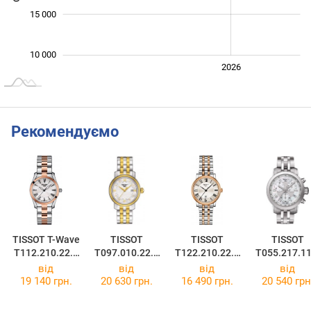
15 000
10 000
2024
2025
2028
2026
L
Рекомендуємо
TISSOT T-Wave
TISSOT
TISSOT
TISSOT
T112.210.22.1
T097.010.22.1
T122.210.22.0
T055.217.11
13.01
18.00
33.01
13.00
від
від
від
від
19 140 грн.
20 630 грн.
16 490 грн.
20 540 грн