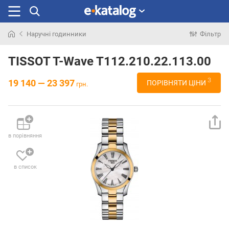
Наручні годинники
Фільтр
Шукали
раніше
TISSOT T-Wave T112.210.22.113.00
3
19 140 — 23 397
ПОРІВНЯТИ ЦІНИ
грн.
в порівняння
в список