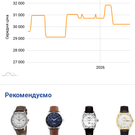
32 000
31 000
Середня ціна
30 000
27 000
29 000
28 000
27 000
2024
2025
2028
2026
L
Рекомендуємо