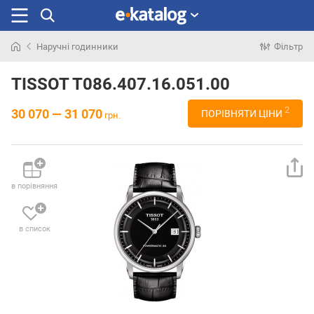
Наручні годинники
Фільтр
Шукали
раніше
TISSOT T086.407.16.051.00
2
30 070 — 31 070
ПОРІВНЯТИ ЦІНИ
грн.
в порівняння
в список