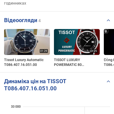
годинниках
Відеоогляди
4
Tissot Luxury Automatic
TISSOT LUXURY
Đồng 
T086.407.16.051.00
POWERMATIC 80
T086.
T086.407.16.051.00
Lượng
Динаміка цін на TISSOT
T086.407.16.051.00
33 000
 000
 000
 000