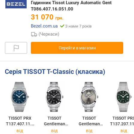
Годинник Tissot Luxury Automatic Gent
T086.407.16.051.00
31 070
грн.
Bezel.com.ua
З нами 7 років
(Черкаси)
Перейти в магазин
Серія TISSOT T-Classic (класика)
TISSOT PRX
TISSOT
TISSOT
TISSOT PR
T137.407.11.0
Gentleman
Gentleman
T137.207.11
41.00
Powermatic 80
Powermatic 80
91.00
від
від
від
від