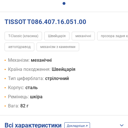
TISSOT T086.407.16.051.00
T-Classic (класика)
Швейцарія
механічні
прозора задня 
автопідзавод
механізм з каменями
Механізм:
механічні
Країна походження:
Швейцарія
Тип циферблата:
стрілочний
Корпус:
сталь
Ремінець:
шкіра
Вага:
82 г
Всі характеристики
Докладніше