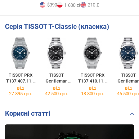
$390
210 £
1 600 zł
Серія TISSOT T-Classic (класика)
TISSOT PRX
TISSOT
TISSOT PRX
TISSOT
T137.407.11.0
Gentleman
T137.410.11.0
Gentlema
41.00
Powermatic 80
51.00
Powermatic 
від
від
від
від
Silicium
Silicium
27 895 грн.
42 500 грн.
18 800 грн.
46 500 грн
T127.407.11.0
T127.407.11
51.00
41.00
Корисні статті