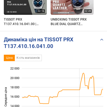
TISSOT PRX
UNBOXING TISSOT PRX
T137.410.16.041.00 |
BLUE DIAL QUARTZ
IRISIMO
LEATHER
T137.410.16.041.00
Динаміка цін на TISSOT PRX
T137.410.16.041.00
Ціна
К-сть магазинів
22 000
 000
 000
 000
20 000
18 000
Середня ціна
16 000
10 000
14 000