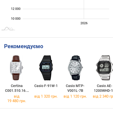
12 000
10 000
2024
2025
2028
2026
L
Рекомендуємо
Certina
Casio F-91W-1
Casio MTP-
Casio AE-
C001.510.16.0
V001L-7B
1200WHD-1
37.01
від
від 1 320 грн.
від 1 120 грн.
від 2 340 гр
19 480 грн.