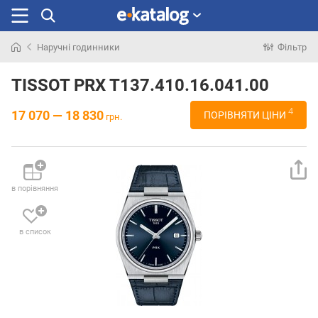
Наручні годинники
Фільтр
Шукали
раніше
TISSOT PRX T137.410.16.041.00
4
17 070 — 18 830
ПОРІВНЯТИ ЦІНИ
грн.
в порівняння
в список