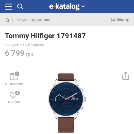
Наручні годинники
Фільтр
Шукали
раніше
Tommy Hilfiger 1791487
Очікується у продажу
6 799
грн.
в порівняння
в список