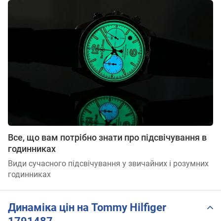
Все, що вам потрібно знати про підсвічування в
годинниках
Види сучасного підсвічування у звичайних і розумних
годинниках
Динаміка цін на Tommy Hilfiger