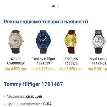
Рекомендуємо товари в наявності
Orient
Tommy Hilfiger
FESTINA
Royal Lond
UW00002W
1791839
F6838/2
41493-02
від 6 500 грн.
від 6 766 грн.
від 6 860 грн.
від 5 481 гр
Tommy Hilfiger 1791487
Механізм:
кварцові
Країна походження:
США