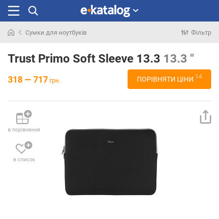
Сумки для ноутбуків
Фільтр
Шукали
раніше
Trust Primo Soft Sleeve 13.3
13.3 "
14
318 — 717
ПОРІВНЯТИ ЦІНИ
грн.
в порівняння
в список