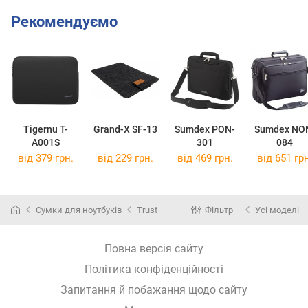
Рекомендуємо
Tigernu T-
Grand-X SF-13
Sumdex PON-
Sumdex NO
A001S
301
084
від 379 грн.
від 229 грн.
від 469 грн.
від 651 грн
Сумки для ноутбуків
Trust
Фільтр
Усі моделі
Повна версія сайту
Політика конфіденційності
Запитання й побажання щодо сайту