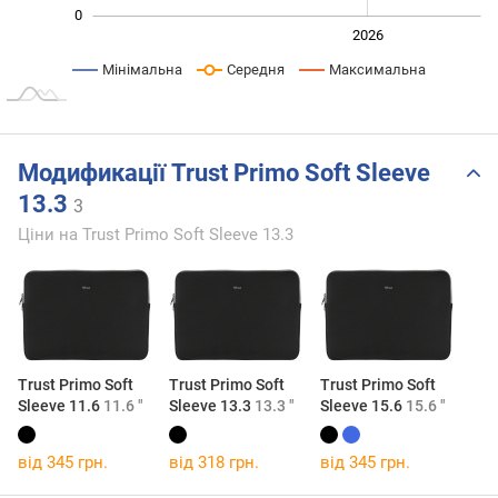
0
2024
2025
2028
2026
L
Мінімальна
Середня
Максимальна
Модификації Trust Primo Soft Sleeve
13.3
3
Ціни на Trust Primo Soft Sleeve 13.3
Trust Primo Soft
Trust Primo Soft
Trust Primo Soft
Sleeve 11.6
11.6 "
Sleeve 13.3
13.3 "
Sleeve 15.6
15.6 "
від 345 грн.
від 318 грн.
від 345 грн.