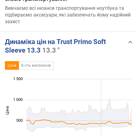
Вивчаємо всі нюанси транспортування ноутбука та
підбираємо аксесуари, які забезпечать йому надійний
захист
Динаміка цін на Trust Primo Soft
Sleeve 13.3
13.3 "
Ціна
К-сть магазинів
 000
 000
-400
-200
-500
200
1 500
1 000
Ціна
1 000
500