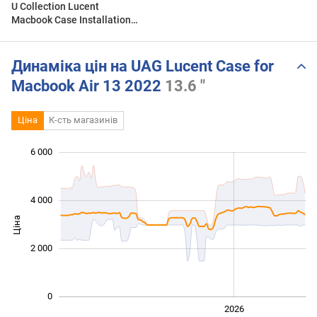
U Collection Lucent
Macbook Case Installation
Guide
Динаміка цін на UAG Lucent Case for
Macbook Air 13 2022
13.6 "
Ціна
К-сть магазинів
6 000
 000
 000
 000
 000
 000
 000
4 000
Ціна
1 000
2 000
0
2024
2025
2028
2026
L