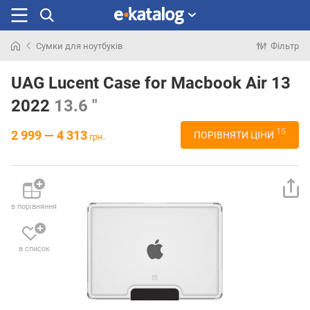
Сумки для ноутбуків
Фільтр
Шукали
раніше
UAG Lucent Case for Macbook Air 13
2022
13.6 "
15
2 999 — 4 313
ПОРІВНЯТИ ЦІНИ
грн.
в порівняння
в список