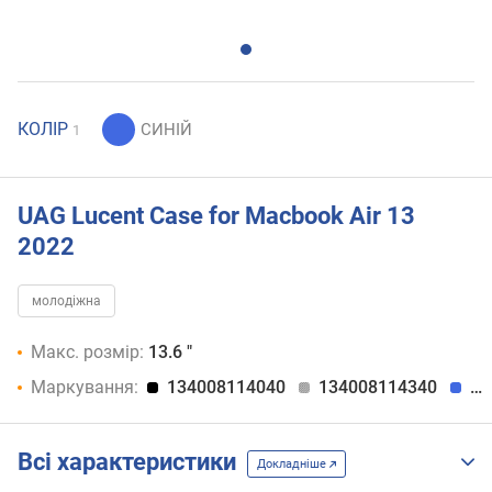
КОЛІР
1
UAG Lucent Case for Macbook Air 13
2022
молодіжна
Макс. розмір:
13.6 "
Маркування:
134008114040
134008114340
13
Всі характеристики
Докладніше