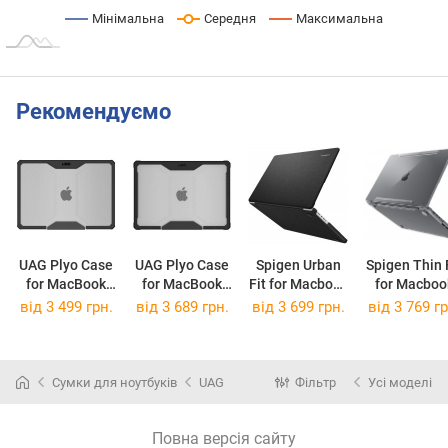
Мінімальна
Середня
Максимальна
Рекомендуємо
UAG Plyo Case
UAG Plyo Case
Spigen Urban
Spigen Thin 
for MacBook
for MacBook
Fit for Macbook
for Macboo
Air 13 2022
Pro 14 2021
Pro 14
Pro 14
від 3 499 грн.
від 3 689 грн.
від 3 699 грн.
від 3 769 гр
Сумки для ноутбуків
UAG
Фільтр
Усі моделі
Повна версія сайту