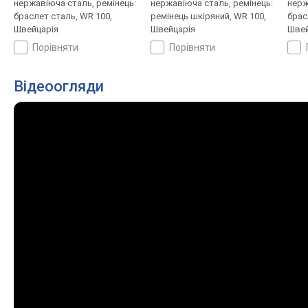
нержавіюча сталь, ремінець:
нержавіюча сталь, ремінець:
нерж
браслет сталь, WR 100,
ремінець шкіряний, WR 100,
брас
Швейцарія
Швейцарія
Швей
порівняти
порівняти
Відеоогляди