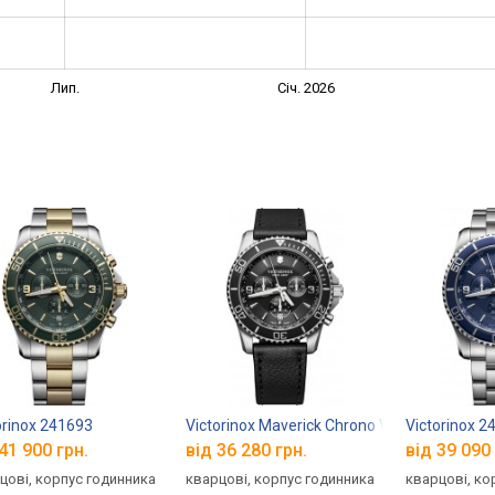
Лип.
Січ. 2026
orinox 241693
Victorinox Maverick Chrono V241864
Victorinox 2
41 900 грн.
від 36 280 грн.
від 39 090 
цові, корпус годинника
кварцові, корпус годинника
кварцові, ко