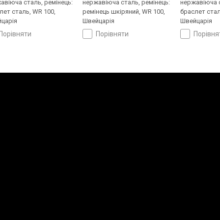
авіюча сталь, ремінець:
нержавіюча сталь, ремінець:
нержавіюча с
лет сталь, WR 100,
ремінець шкіряний, WR 100,
браслет стал
царія
Швейцарія
Швейцарія
порівняти
порівняти
порівн