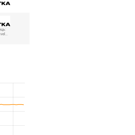
ць:
avel…