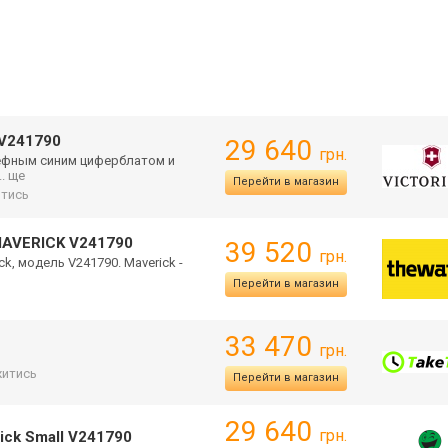
 V241790
29 640
грн.
ьефным синим циферблатом и
... ще
Перейти в магазин
тись
MAVERICK V241790
39 520
грн.
ck, модель V241790. Maverick -
Перейти в магазин
33 470
грн.
итись
Перейти в магазин
29 640
грн.
ick Small V241790