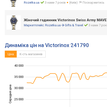
Rozetka.ua
З нами 7 років
(Київ)
Поскаржитись
Жіночий годинник Victorinox Swiss Army MAVE
Маркетплейс:
Rozetka.ua
Gifts & Travel
З нами 7 рок
Динаміка цін на Victorinox 241790
Ціна
К-сть магазинів
40 000
10 000
45 000
5 000
35 000
Середня ціна
30 000
15 000
25 000