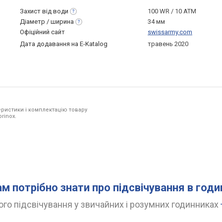
Захист від
води
100 WR / 10 ATM
Діаметр /
ширина
34 мм
Офіційний сайт
swissarmy.com
Дата додавання на E-Katalog
травень 2020
ристики і комплектацію товару
rinox.
ам потрібно знати про підсвічування в год
го підсвічування у звичайних і розумних годинниках