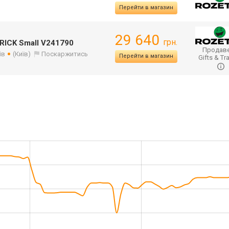
Перейти в магазин
29 640
грн.
RICK Small V241790
Продаве
ів
(Київ)
Поскаржитись
Перейти в магазин
Gifts & Tr