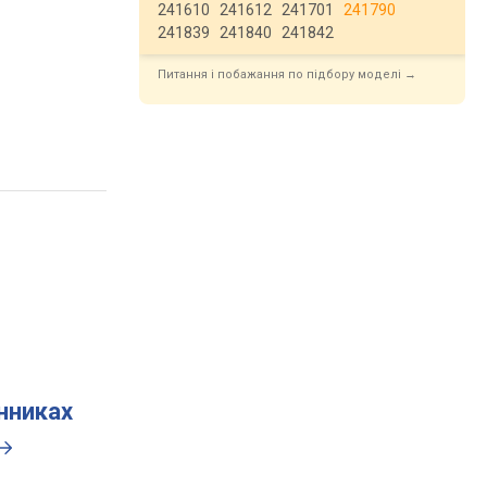
241610
241612
241701
241790
241839
241840
241842
Питання і побажання по підбору моделі →
инниках