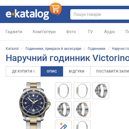
Гаджети
Комп'ютери
Фото
TV
Аудіо
П
Каталог
/
Годинники, прикраси й аксесуари
/
Годинники
/
Наручні г
Наручний годинник Victorin
ДЕ КУПИТИ
ОПИС
ВІДГУКИ
ПОСТАВИТИ ЗАП
5