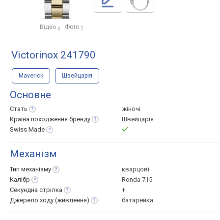
Відео
Фото
4
7
Victorinox 241790
Maverick
Швейцарія
Основне
Стать
жіночі
Країна походження
бренду
Швейцарія
Swiss
Made
Механізм
Тип
механізму
кварцові
Калібр
Ronda 715
Секундна
стрілка
+
Джерело ходу
(живлення)
батарейка