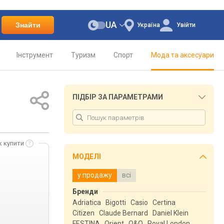
UA
Знайти
Україна
Увійти
Інструмент
Туризм
Спорт
Мода та аксесуари
ПІДБІР ЗА ПАРАМЕТРАМИ
к купити
МОДЕЛІ
у продажу
всі
Бренди
Adriatica
Bigotti
Casio
Certina
Citizen
Claude Bernard
Daniel Klein
FESTINA
Orient
Q&Q
Royal London