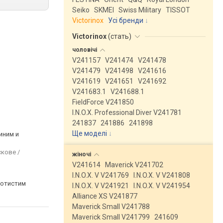
Seiko
SKMEI
Swiss Military
TISSOT
Victorinox
Усі бренди
Victorinox
(
стать
)
чоловічі
V241157
V241474
V241478
V241479
V241498
V241616
V241619
V241651
V241692
V241683.1
V241688.1
FieldForce V241850
I.N.O.X. Professional Diver V241781
241837
241886
241898
Ще моделі
↓
иним и
скове /
жіночі
V241614
Maverick V241702
I.N.O.X. V V241769
I.N.O.X. V V241808
лотистим
I.N.O.X. V V241921
I.N.O.X. V V241954
Alliance XS V241877
Maverick Small V241788
Maverick Small V241799
241609