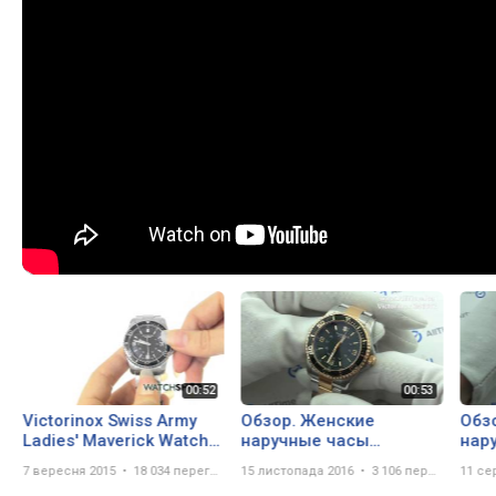
Victorinox Swiss Army
Обзор. Женские
Обз
Ladies' Maverick Watch
наручные часы
нар
(241609)
Victorinox 241612
Vict
7 вересня 2015
18 034 перегляда
15 листопада 2016
3 106 переглядів
11 се