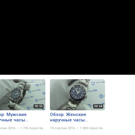
ор. Мужские
Обзор. Женские
учные часы
наручные часы
orinox 241701
Victorinox 241609
рпня 2016
1 735 переглядів
10 серпня 2016
1 000 переглядів