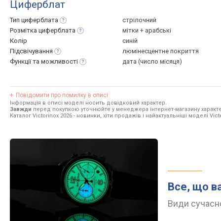
Циферблат
Тип
циферблата
стрілочний
Розмітка
циферблата
мітки + арабські
Колір
синій
Підсвічування
люмінесцентне покриття
Функції та
можливості
дата (число місяця)
Повідомити про помилку в описі
Інформація в описі моделі носить довідковий характер.
Завжди
перед покупкою уточнюйте у менеджера інтернет-магазину характе
Каталог Victorinox 2026
- новинки, хіти продажів і найактуальніші моделі Victo
Все, що в
Види сучасно