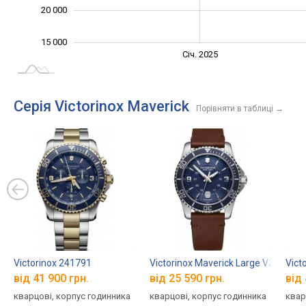
20 000
15 000
Січ. 2027
Лип.
Січ. 2025
L
Серія Victorinox Maverick
Порівняти в таблиці
→
Victorinox 241791
Victorinox Maverick Large V241863
Vict
від 41 900 грн.
від 25 590 грн.
від 
кварцові, корпус годинника
кварцові, корпус годинника
квар