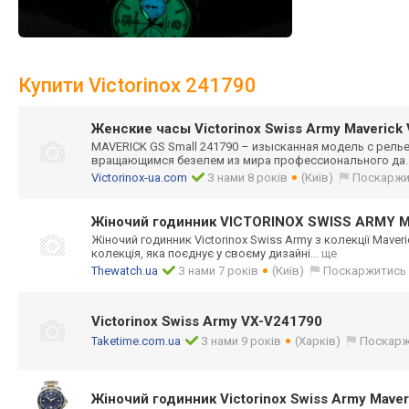
Купити Victorinox 241790
Женские часы Victorinox Swiss Army Maverick
MAVERICK GS Small 241790 – изысканная модель с рел
вращающимся безелем из мира профессионально
го да
Victorinox-ua.com
З нами 8 років
(Київ)
Поскаржи
Жіночий годинник VICTORINOX SWISS ARMY 
Жіночий годинник Victorinox Swiss Army з колекції Maveri
колекція, яка поєднує у своєму дизайні
... ще
Thewatch.ua
З нами 7 років
(Київ)
Поскаржитись
Victorinox Swiss Army VX-V241790
Taketime.com.ua
З нами 9 років
(Харків)
Поскарж
Жіночий годинник Victorinox Swiss Army Maver