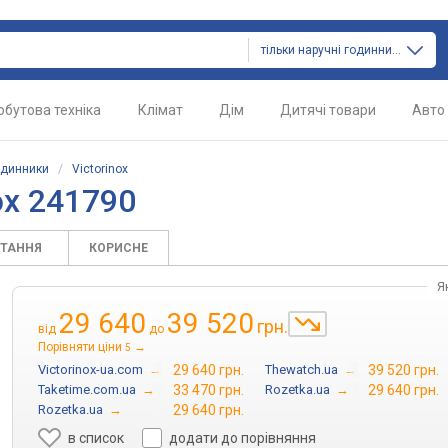
тільки наручні годинники
обутова техніка
Клімат
Дім
Дитячі товари
Авто
одинники
/
Victorinox
ox 241790
ИТАННЯ
КОРИСНЕ
Я
29 640
39 520
грн.
від
до
Порівняти ціни
→
5
Victorinox-ua.com
→
29 640 грн.
Thewatch.ua
→
39 520 грн.
Taketime.com.ua
→
33 470 грн.
Rozetka.ua
→
29 640 грн.
Rozetka.ua
→
29 640 грн.
в список
додати до порівняння