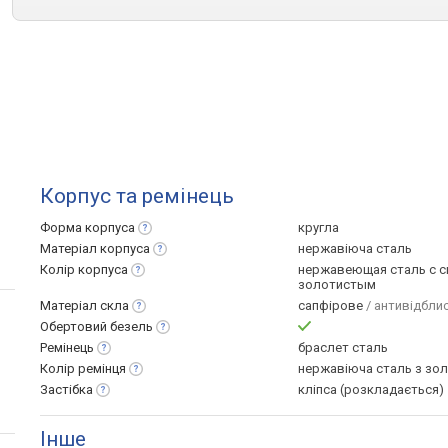
Корпус та ремінець
Форма
корпуса
кругла
Матеріал
корпуса
нержавіюча сталь
Колір
корпуса
нержавеющая сталь с с
золотистым
Матеріал
скла
сапфірове
/ антивідбли
Обертовий
безель
Ремінець
браслет сталь
Колір
ремінця
нержавіюча сталь з зо
Застібка
кліпса (розкладається)
Інше