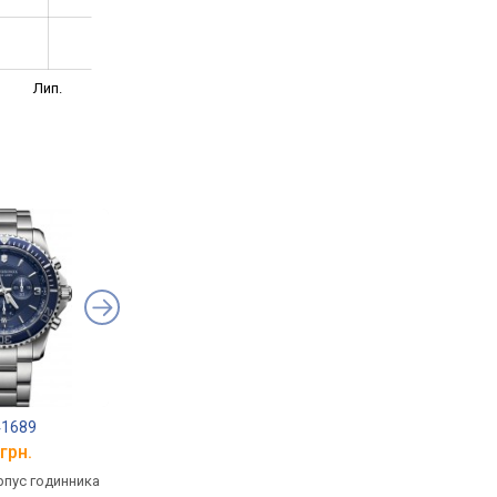
Лип.
41689
Victorinox Maverick Chrono V241865
Victorinox 241698
грн.
від 36 280 грн.
від 25 590 грн.
рпус годинника
кварцові, корпус годинника
кварцові, корпус го