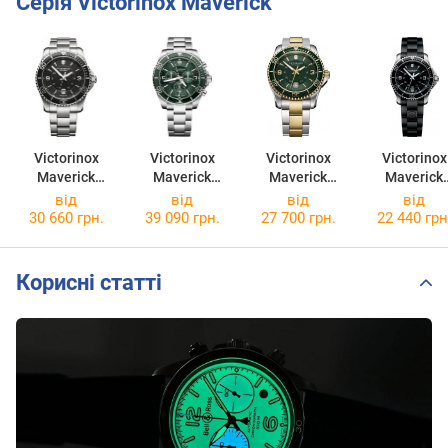
Серія Victorinox Maverick
Victorinox
Victorinox
Victorinox
Victorinox
Maverick
Maverick
Maverick
Maverick
V241697
241946
V241605
V241702
від
від
від
від
30 660 грн.
39 090 грн.
27 700 грн.
22 440 грн
Корисні статті