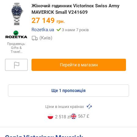
Жіночий годинник Victorinox Swiss Army
MAVERICK Small V241609
27 149
грн.
Rozetka.ua
З нами 7 років
(Київ)
Продавець:
Gifts &
Travel…
Перейти в магазин
ще
1
пропозиція
Ціни в інших країнах
567 £
2 518 zł