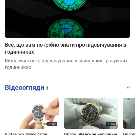
Все, що вам потрібно знати про підсвічування в
годинниках
Види сучасного підсвічування у звичайних і розумних
годинниках
Відеоогляди
4
Victorinox Swiss Army
Обзор. Женские наручные
Обзор