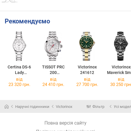
Рекомендуємо
Certina DS-6
TISSOT PRC
Victorinox
Victorinox
Lady
200
241612
Maverick Sm
C039.251.11.0
Chronograph
V241799
від
від
від
від
17.00
NBA Special
23 320 грн.
24 410 грн.
27 700 грн.
30 250 грн
Edition Lady
T055.217.11.0
17.00
Наручні годинники
Victorinox
Фільтр
Усі модел
Повна версія сайту