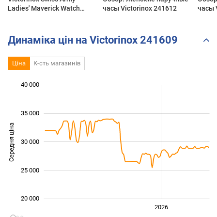
Ladies' Maverick Watch
часы Victorinox 241612
часы 
(241609)
Динаміка цін на Victorinox 241609
Ціна
К-сть магазинів
 000
 000
 000
 000
 000
 000
 000
40 000
35 000
Середня ціна
30 000
20 000
25 000
20 000
2024
2025
2028
2026
L