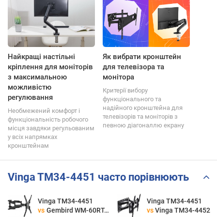
Найкращі настільні
Як вибрати кронштейн
кріплення для моніторів
для телевізора та
з максимальною
монітора
можливістю
Критерії вибору
регулювання
функціонального та
надійного кронштейна для
Необмежений комфорт і
телевізорів та моніторів з
функціональність робочого
певною діагоналлю екрану
місця завдяки регульованим
у всіх напрямках
кронштейнам
Vinga TM34-4451 часто порівнюють
Vinga TM34-4451
Vinga TM34-4451
vs
Gembird WM-60RT-01
vs
Vinga TM34-4452