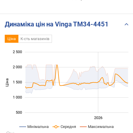
Динаміка цін на Vinga TM34-4451
Ціна
К-сть магазинів
 000
-500
200
400
600
800
0
2 500
2 000
Ціна
1 000
1 500
1 000
500
2024
2025
2028
2026
L
Мінімальна
Середня
Максимальна