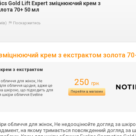
ics Gold Lift Expert зміцнюючий крем з
лота 70+ 50 мл
иїв)
Поскаржитись
rt зміцнюючий крем з екстрактом золота 70
й крем з екстрактом
250
и обличчя для жінок, Не
грн.
для обличчя щодня, адже це
за шкірою, що підходить для
Перейти в магазин
 шкіри обличчя Eveline
шкіри обличчя для жінок, Не недооцінюйте догляд за шкір
ндамент, на якому тримається повсякденний догляд за 