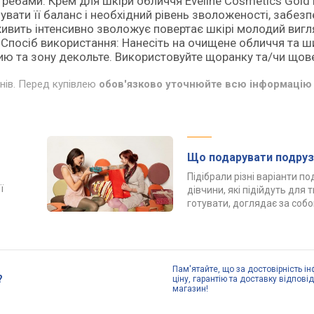
ребами. Крем для шкіри обличчя Eveline Cosmetics Gold L
вати її баланс і необхідний рівень зволоженості, забез
живить інтенсивно зволожує повертає шкірі молодий виг
Спосіб використання: Нанесіть на очищене обличчя та ш
ию та зону декольте. Використовуйте щоранку та/чи щов
инів. Перед купівлею
обов'язково уточнюйте всю інформацію 
Що подарувати подруз
Підібрали різні варіанти п
ї
дівчини, які підійдуть для 
готувати, доглядає за соб
Пам'ятайте, що за достовірність ін
?
ціну, гарантію та доставку відпові
магазин!