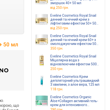
зморшок 40+ 50 мл
від
250 грн.
Eveline Cosmetics Royal Snail
денний та нічний крем з
ліфтінговим ефектом 50+ 50
мл
від
250 грн.
Eveline Cosmetics Royal Snail
денний та нічний крем 60+ з
+ 50 мл
омолоджуючим ефектом 50
мл
350 грн.
Eveline Cosmetics Royal Snail
Міцелярна вода з
відновлюючим ефектом 500
мл
250 грн.
Eveline Cosmetics Крем
депіляторний ультрашвидкий
3 хвилини, з алое вера, 125 мл
118 грн.
Eveline Cosmetics Organic
ою.
Aloe+Collagen активний гель-
крем для інтенсивного
шкірою, що
зволоження має заспокійливі
290 грн.