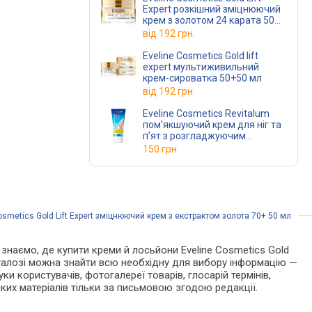
Expert розкішний зміцнюючий
крем з золотом 24 карата 50
мл
від
192 грн.
Eveline Cosmetics Gold lift
expert мультиживильний
крем-сироватка 50+50 мл
від
192 грн.
Eveline Cosmetics Revitalum
пом’якшуючий крем для ніг та
п’ят з розгладжуючим
ефектом 75 мл
150 грн.
osmetics Gold Lift Expert зміцнюючий крем з екстрактом золота 70+ 50 мл
и знаємо, де купити креми й лосьйони Eveline Cosmetics Gold
аталозі можна знайти всю необхідну для вибору інформацію —
ки користувачів, фотогалереї товарів, глосарій термінів,
ких матеріалів тільки за письмовою згодою редакції.