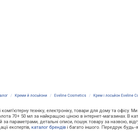
алог
/
Креми й лосьйони
/
Eveline Cosmetics
/
Крем і лосьйон Eveline C
 і комп'ютерну техніку, електроніку, товари для дому та офісу. М
золота 70+ 50 мл за найкращою ціною в інтернет-магазинах. В к
й за параметрами, детальні описи, пошук товару за назвою, відгу
ації експертів,
каталог брендів
і багато іншого. Передрук будь-я