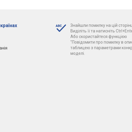
 країнах
Знайшли помилку на цій сторінц
Виділіть її та натисніть Ctrl+Ente
Або скористайтеся функцією
"Повідомити про помилку в опис
анія
таблицею з параметрами конк
моделі.