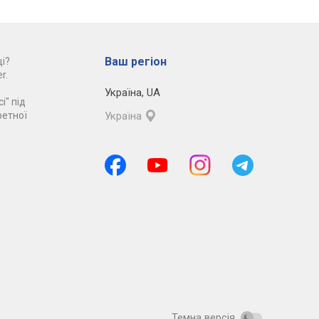
Ваш регіон
і?
r.
Україна
,
UA
і" під
ретної
Україна
Темна версія