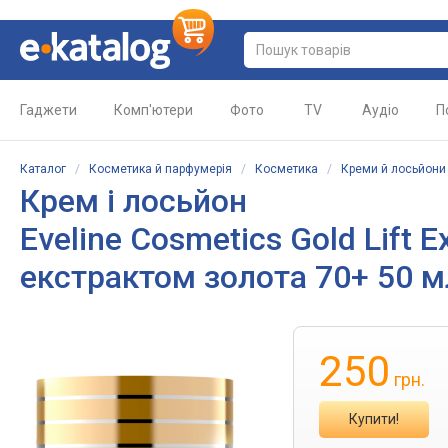
Гаджети
Комп'ютери
Фото
TV
Аудіо
П
Каталог
/
Косметика й парфумерія
/
Косметика
/
Креми й лосьйони
Крем і лосьйон
Eveline Cosmetics Gold Lift
екстрактом золота 70+ 50 м
250
грн.
Купити!