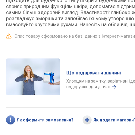
підходить для будь-якого типу шкіри з будь-якими пот
сприяє природним функціям шкіри, допомагає підтриму
самим більш здоровий вигляд. Властивості: глибоко 
розгладжує зморшки та запобігає їхньому утворенню 
вмасовуйте круговими рухами. Нанесіть на обличчя, ш
Опис товару сформовано на базі даних з інтернет-магаз
Що подарувати дівчині
Хлопцям на замітку: варіативні іде
подарунків для дівчат
Як оформити замовлення?
Як додати магазин