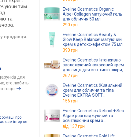
ift Expert
властивості 50 мл
печуючи тим
Eveline Cosmetics Organic
ляд
Aloe+Collagen матуючий гель
ию та
для обличчя 50 мл
ечора.
290 грн.
Eveline Cosmetics Beauty &
у продавця.
Glow Keep Balance! матуючий
крем з детокс-ефектом 75 мл
390 грн.
Eveline Cosmetics Інтенсивно
зволожуючий кокосовий крем
і
для лиця для всіх типів шкіри,
в тому числі чутливої серія rich
267 грн.
одарунків для
5903
тих, хто любить
Eveline Cosmetics Живильний
ою тощо.
крем для обличчя та тіла
Eveline EXTRA SOFT
Універсальний для чутливої
156 грн.
шкіри, 200 мл
Eveline Cosmetics Retinol + Sea
Algae розгладжуючий та
формації про
освітлюючий крем з
дає сам інтернет-
ретинолом 50 мл
від
137 грн.
Eveline Cosmetics Gold Lift