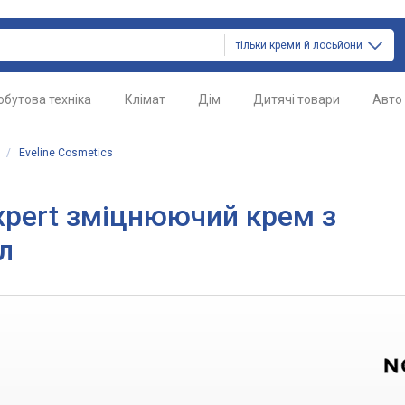
тільки креми й лосьйони
обутова техніка
Клімат
Дім
Дитячі товари
Авто
/
Eveline Cosmetics
 Expert зміцнюючий крем з
л