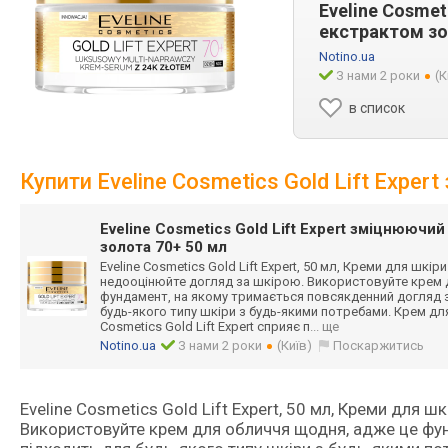
Eveline Cosmet
екстрактом зо
Notino.ua
З нами 2 роки
(К
в список
Купити Eveline Cosmetics Gold Lift Expe
Eveline Cosmetics Gold Lift Expert зміцнюючи
золота 70+ 50 мл
Eveline Cosmetics Gold Lift Expert, 50 мл, Креми для шкір
недооцінюйте догляд за шкірою. Використовуйте крем 
фундамент, на якому тримається повсякденний догляд 
будь-якого типу шкіри з будь-якими потребами. Крем для
Cosmetics Gold Lift Expert сприяє п
... ще
Notino.ua
З нами 2 роки
(Київ)
Поскаржитись
Eveline Cosmetics Gold Lift Expert, 50 мл, Креми для 
Використовуйте крем для обличчя щодня, адже це фу