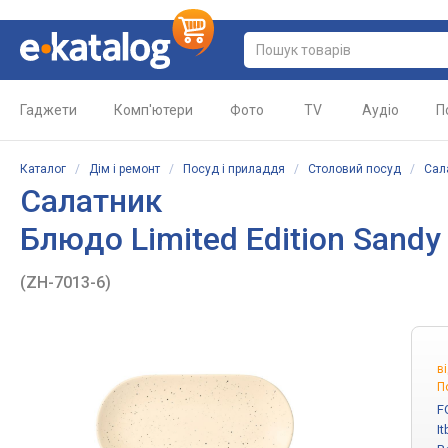
Гаджети
Комп'ютери
Фото
TV
Аудіо
П
Каталог
/
Дім і ремонт
/
Посуд і приладдя
/
Столовий посуд
/
Сал
Салатник
Блюдо Limited Edition Sand
(ZH-7013-6)
в
П
F
I