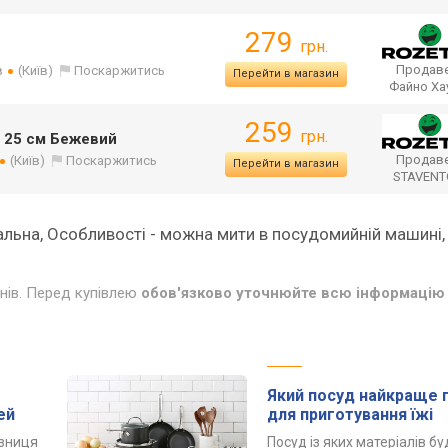
279
грн.
Продаве
в
(Київ)
Поскаржитись
Перейти в магазин
Файно Ха
259
грн.
е 25 см Бежевий
Продаве
(Київ)
Поскаржитись
Перейти в магазин
STAVEN
вальна, Особливості - можна мити в посудомийній машині, 
инів. Перед купівлею
обов'язково уточнюйте всю інформацію 
Який посуд найкраще 
ей
для приготування їжі
ізниця
Посуд із яких матеріалів б