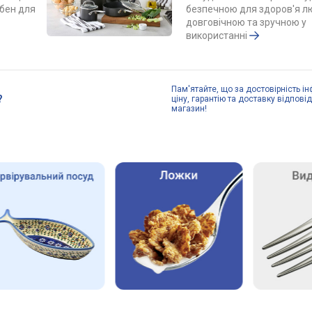
ібен для
безпечною для здоров'я л
довговічною та зручною у
використанні
Пам'ятайте, що за достовірність ін
?
ціну, гарантію та доставку відпові
магазин!