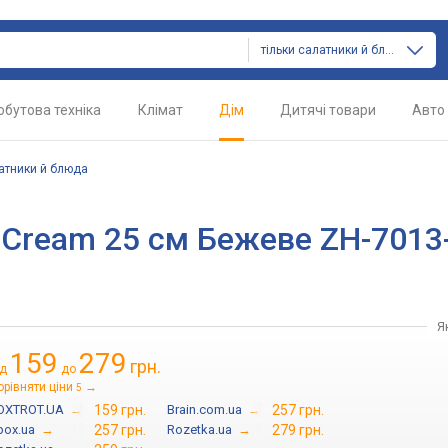
тільки салатники й блюда
обутова техніка
Клімат
Дім
Дитячі товари
Авто
атники й блюда
y Cream 25 см Бежеве ZH-7013
Я
159
279
грн.
ід
до
орівняти ціни
→
5
OXTROT.UA
→
159 грн.
Brain.com.ua
→
257 грн.
tbox.ua
→
257 грн.
Rozetka.ua
→
279 грн.