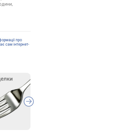
юдини,
формації про
дає сам інтернет-