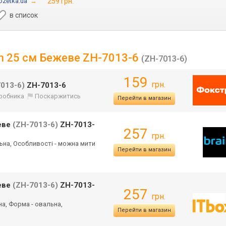
ozetka.ua
→
259 грн.
в список
am 25 см Бежеве ZH-7013-6
(ZH-7013-6)
159
грн.
013-6)
ZH-7013-6
иробника
Поскаржитись
Перейти в магазин
жеве
(ZH-7013-6)
ZH-7013-
257
грн.
льна, Особливості - можна мити
Перейти в магазин
жеве
(ZH-7013-6)
ZH-7013-
257
грн.
яна, Форма - овальна,
Перейти в магазин