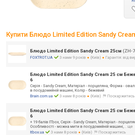
R
Купити Блюдо Limited Edition Sandy Cre
Блюдо Limited Edition Sandy Cream 25см
(ZH-7
FOXTROT.UA
З нами 9 років
(Київ)
Гарантія: від в
Блюдо Limited Edition Sandy Cream 25 см Бе
6
Серія - Sandy Cream, Матеріал - порцеляна, Форма - ова
в посудомийній машині, Колір - бежевий
Brain.com.ua
З нами 8 років
(Київ)
Поскаржитись
Блюдо Limited Edition Sandy Cream 25 см Бе
6
+ 19 балів ITbox, Серія - Sandy Cream, Матеріал - порцел
Особливості - можна мити в посудомийній машині,
... ще
Itbox.ua
З нами 8 років
(Київ)
Поскаржитись