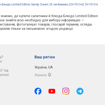
 Блюдо Limited Edition Sandy Cream 25 см Бежеве (ZH-7013-6) ZH-7013-6
Ми знаємо, де купити салатники й блюда Блюдо Limited Edition
жна знайти всю необхідну для вибору інформацію —
тувачів, фотогалереї товарів, глосарій термінів, огляди,
еріалів тільки за письмовою згодою редакції.
Ваш регіон
і?
r.
Україна
,
UA
і" під
ретної
Україна