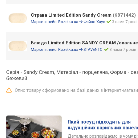
Страва Limited Edition Sandy Cream
(6871442)
Маркетплейс:
Rozetka.ua
Файно Хаус
З нами 7 рокі
Блюдо Limited Edition SANDY CREAM /овальн
Маркетплейс:
Rozetka.ua
STAVENTO
З нами 7 років
Серія - Sandy Cream, Матеріал - порцеляна, Форма - о
бежевий
Опис товару сформовано на базі даних з інтернет-магаз
Який посуд підходить для
індукційних варильних панел
Детально розповідаємо, в чому р