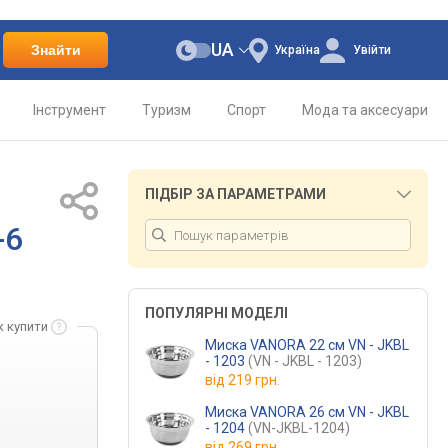
UA
Знайти
Україна
Увійти
Інструмент
Туризм
Спорт
Мода та аксесуари
ПІДБІР ЗА ПАРАМЕТРАМИ
-6
ПОПУЛЯРНІ МОДЕЛІ
к купити
Миска VANORA 22 см VN - JKBL
- 1203
(VN - JKBL - 1203)
від
219 грн.
Миска VANORA 26 см VN - JKBL
- 1204
(VN-JKBL-1204)
від
269 грн.