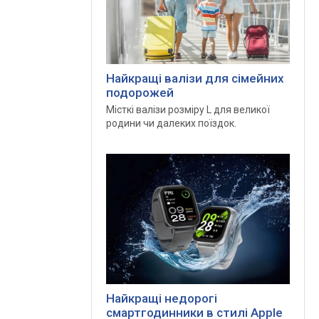
Найкращі валізи для сімейних
подорожей
Місткі валізи розміру L для великої
родини чи далеких поїздок.
Найкращі недорогі
смартгодинники в стилі Apple