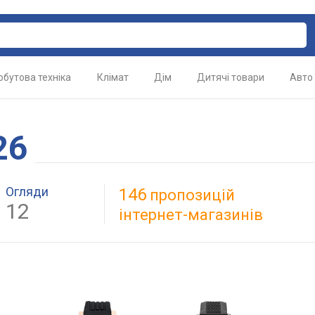
обутова техніка
Клімат
Дім
Дитячі товари
Авто
26
Огляди
146
пропозицій
12
інтернет-магазинів