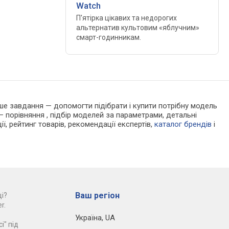
Watch
П'ятірка цікавих та недорогих
альтернатив культовим «яблучним»
смарт-годинникам.
Наше завдання — допомогти підібрати і купити потрібну модель
 порівняння , підбір моделей за параметрами, детальні
ії, рейтинг товарів, рекомендації експертів,
каталог брендів
і
Ваш регіон
і?
r.
Україна
,
UA
і" під