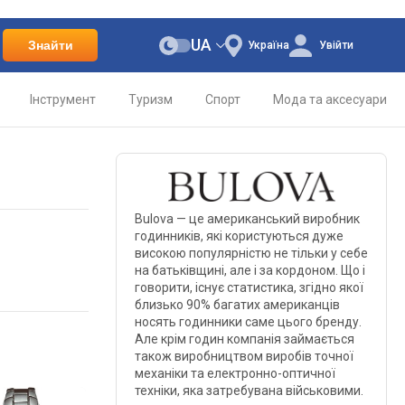
UA
Знайти
Україна
Увійти
Інструмент
Туризм
Спорт
Мода та аксесуари
Bulova — це американський виробник
годинників, які користуються дуже
високою популярністю не тільки у себе
на батьківщині, але і за кордоном. Що і
говорити, існує статистика, згідно якої
близько 90% багатих американців
носять годинники саме цього бренду.
Але крім годин компанія займається
також виробництвом виробів точної
механіки та електронно-оптичної
техніки, яка затребувана військовими.