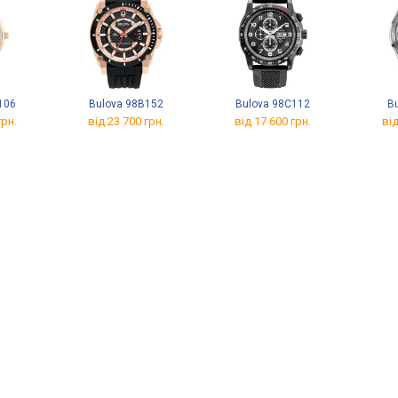
106
Bulova 98B152
Bulova 98C112
B
грн.
від 23 700 грн.
від 17 600 грн.
від