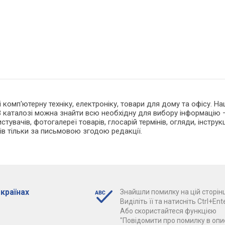
 і комп'ютерну техніку, електроніку, товари для дому та офісу. 
 каталозі можна знайти всю необхідну для вибору інформацію —
тувачів, фотогалереї товарів, глосарій термінів, огляди, інструкц
ів тільки за письмовою згодою редакції.
 країнах
Знайшли помилку на цій сторінц
Виділіть її та натисніть Ctrl+Ente
Або скористайтеся функцією
"Повідомити про помилку в опис