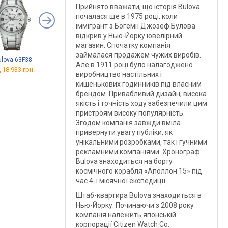
Прийнято вважати, що історія Bulova
почалася ще в 1975 році, коли
іммігрант з Богемії Джозеф Булова
відкрив у Нью-Йорку ювелірний
магазин. Спочатку компанія
займалася продажем чужих виробів.
ulova 63F38
Bulova 63B130
Bulova 96B258
Але в 1911 році було налагоджено
 18 933 грн.
від 17 391 грн.
від 37 773 грн.
виробництво настільних і
кишенькових годинників під власним
брендом. Привабливий дизайн, висока
якість і точність ходу забезпечили цим
пристроям високу популярність.
Згодом компанія завжди вміла
привернути увагу публіки, як
унікальними розробками, так і гучними
рекламними компаніями. Хронограф
Bulova знаходиться на борту
космічного корабля «Аполлон 15» під
час 4-ї місячної експедиції.
Штаб-квартира Bulova знаходиться в
Нью-Йорку. Починаючи з 2008 року
компанія належить японській
корпорації Citizen Watch Co.