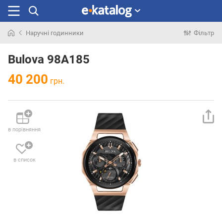
Наручні годинники
Фільтр
Шукали
раніше
Bulova 98A185
40 200
грн.
в порівняння
в список