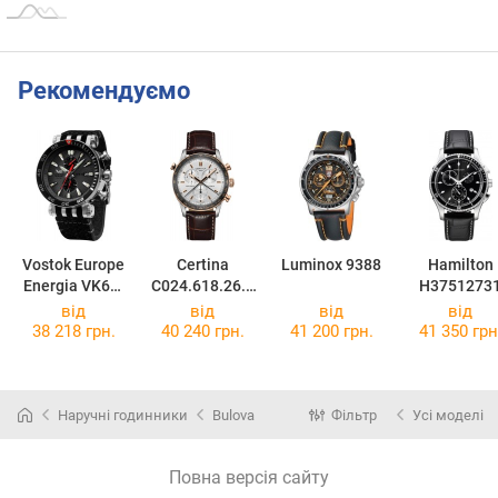
Рекомендуємо
Vostok Europe
Certina
Luminox 9388
Hamilton
Energia VK61-
C024.618.26.0
H3751273
575A588
31.00
від
від
від
від
38 218 грн.
40 240 грн.
41 200 грн.
41 350 грн
Наручні годинники
Bulova
Фільтр
Усі моделі
Повна версія сайту