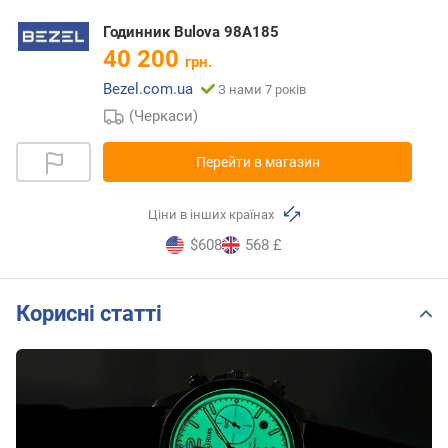
Годинник Bulova 98A185
40 200
грн.
Bezel.com.ua
З нами 7 років
(Черкаси)
Перейти в магазин
Ціни в інших країнах
$608
568 £
Корисні статті