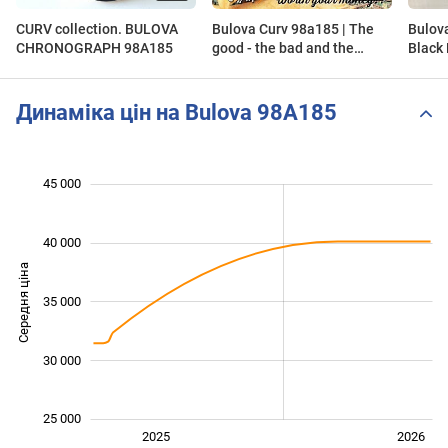
CURV collection. BULOVA
Bulova Curv 98a185 | The
Bulova Curv 
CHRONOGRAPH 98A185
good - the bad and the
Black 
ugly... #Bulova #watches
98A18
#review
Динаміка цін на Bulova 98A185
 000
 000
 000
 000
 000
 000
 000
45 000
40 000
Середня ціна
26 000
35 000
30 000
25 000
Січ. 2025
Лип.
2027
2025
2026
L