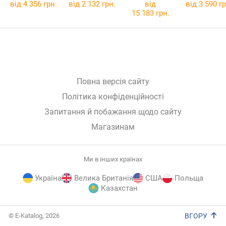
від 4 356 грн.
від 2 132 грн.
від
від 3 590 гр
15 183 грн.
Повна версія сайту
Політика конфіденційності
Запитання й побажання щодо сайту
Магазинам
Ми в інших країнах
Україна
Велика Британія
США
Польща
Казахстан
E-
© E-Katalog, 2026
ВГОРУ
Katalog