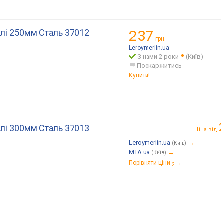
алі 250мм Сталь 37012
237
грн.
м
Leroymerlin.ua
З нами 2 роки
(Київ)
Поскаржитись
Купити!
алі 300мм Сталь 37013
Ціна від
м
Leroymerlin.ua
→
(Київ)
MTA.ua
→
(Київ)
Порівняти ціни
→
2