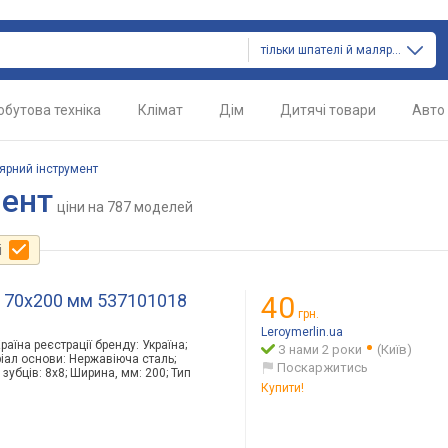
тільки шпателі й малярний інструмент
обутова техніка
Клімат
Дім
Дитячі товари
Авто
ярний інструмент
мент
ціни
на 787 моделей
і
м 70х200 мм 537101018
40
грн.
Leroymerlin.ua
раїна реєстрації бренду: Україна;
З нами 2 роки
(Київ)
ріал основи: Нержавіюча сталь;
Поскаржитись
 зубців: 8х8; Ширина, мм: 200; Тип
Купити!