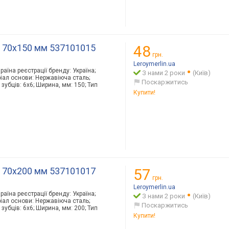
м 70х150 мм 537101015
48
грн.
Leroymerlin.ua
раїна реєстрації бренду: Україна;
З нами 2 роки
(Київ)
ріал основи: Нержавіюча сталь;
Поскаржитись
 зубців: 6х6; Ширина, мм: 150; Тип
Купити!
м 70х200 мм 537101017
57
грн.
Leroymerlin.ua
раїна реєстрації бренду: Україна;
З нами 2 роки
(Київ)
ріал основи: Нержавіюча сталь;
Поскаржитись
 зубців: 6х6; Ширина, мм: 200; Тип
Купити!