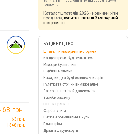
Запитання і побажання по підбору (пошуку)
товару
Каталог шпателів 2026 - новинки, хіти
продажів,
купити шпателі й малярний
інструмент
.
БУДІВНИЦТВО
Шпателі й малярний інструмент
Канцелярські будівельні ножі
Міксери будівельні
Відбійні молотки
Насадки для будівельних міксерів
Рулетки та стрічки вимірювальні
Лазерні нівеліри й далекоміри
Засоби захисту
Рівні й правила
63 грн.
Фарбопульти
ід
Виски й розмічальні шнури
63 грн.
Плиткорізи
1 848 грн.
Дрилі й шурупокрути