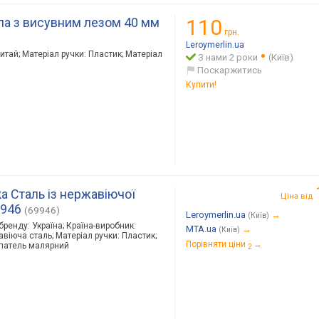
ла з висувним лезом 40 мм
110
грн.
Leroymerlin.ua
итай; Матеріал ручки: Пластик; Матеріал
З нами 2 роки
(Київ)
Поскаржитись
Купити!
а Сталь із нержавіючої
Ціна від
9946
(69946)
Leroymerlin.ua
→
(Київ)
 бренду: Україна; Країна-виробник:
MTA.ua
→
(Київ)
авіюча сталь; Матеріал ручки: Пластик;
Порівняти ціни
→
Шпатель малярний
2