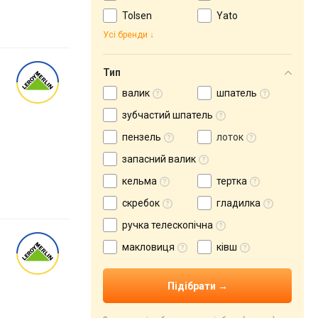
Tolsen
Yato
Усі бренди
Тип
валик
шпатель
зубчастий шпатель
пензель
лоток
запасний валик
кельма
тертка
скребок
гладилка
ручка телескопічна
макловиця
ківш