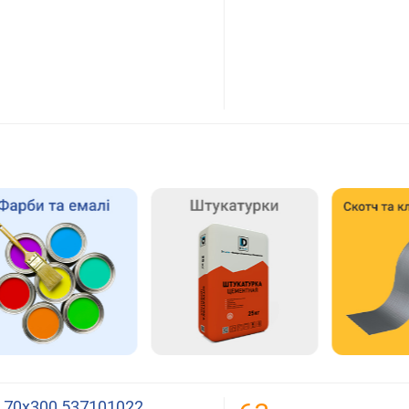
м 70х300 537101022