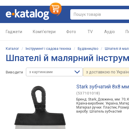
Гаджети
Комп'ютери
Фото
TV
Аудіо
П
Каталог
/
Інструмент і садова техніка
/
Будівництво
/
Шпателі й мал
Шпателі й малярний інстру
з картинками
з доставкою по Україн
Виводити
Stark зубчатий 8х8 м
(537101018)
Бренд: Stark; Довжина, мм: 70; К
Країна-виробник: Україна; Мате
Матеріал ручки: Пластик; Розмір
виробу: Шпатель зубчастий