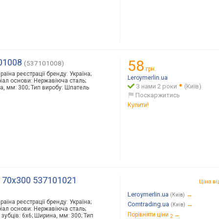
01008
58
(537101008)
грн.
раїна реєстрації бренду: Україна;
Leroymerlin.ua
ріал основи: Нержавіюча сталь;
З нами 2 роки
(Київ)
а, мм: 300; Тип виробу: Шпатель
Поскаржитись
Купити!
м 70х300 537101021
Ціна в
Leroymerlin.ua
→
(Київ)
раїна реєстрації бренду: Україна;
Comtrading.ua
→
(Київ)
ріал основи: Нержавіюча сталь;
Порівняти ціни
→
 зубців: 6х6; Ширина, мм: 300; Тип
2