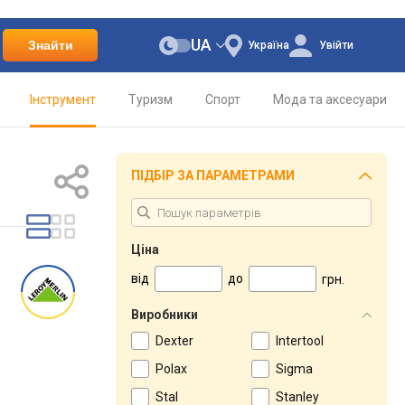
UA
Знайти
Україна
Увійти
Інструмент
Туризм
Спорт
Мода та аксесуари
ПІДБІР ЗА ПАРАМЕТРАМИ
Ціна
від
до
грн.
Виробники
Dexter
Intertool
Polax
Sigma
Stal
Stanley