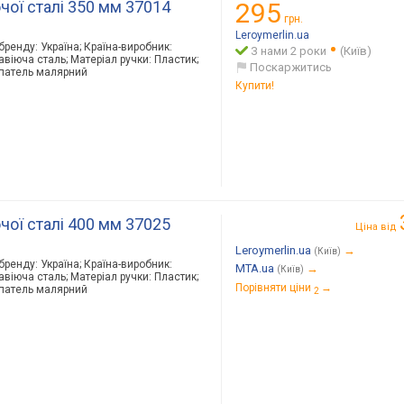
ючої сталі 350 мм 37014
295
грн.
Leroymerlin.ua
 бренду: Україна; Країна-виробник:
З нами 2 роки
(Київ)
авіюча сталь; Матеріал ручки: Пластик;
Поскаржитись
Шпатель малярний
Купити!
ючої сталі 400 мм 37025
Ціна від
Leroymerlin.ua
→
(Київ)
 бренду: Україна; Країна-виробник:
MTA.ua
→
(Київ)
авіюча сталь; Матеріал ручки: Пластик;
Порівняти ціни
→
Шпатель малярний
2