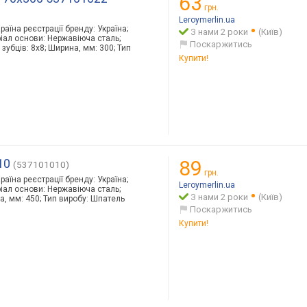
63
грн.
Leroymerlin.ua
раїна реєстрації бренду: Україна;
З нами 2 роки
(Київ)
ріал основи: Нержавіюча сталь;
Поскаржитись
 зубців: 8х8; Ширина, мм: 300; Тип
Купити!
10
89
(537101010)
грн.
раїна реєстрації бренду: Україна;
Leroymerlin.ua
ріал основи: Нержавіюча сталь;
З нами 2 роки
(Київ)
а, мм: 450; Тип виробу: Шпатель
Поскаржитись
Купити!