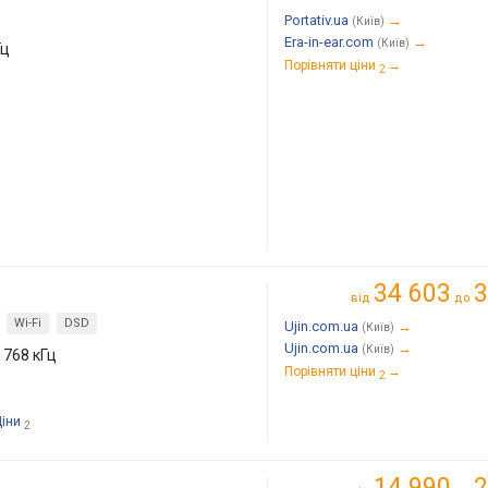
Portativ.ua
→
(Київ)
Era-in-ear.com
→
(Київ)
Гц
Порівняти ціни
→
2
34 603
3
від
до
Wi-Fi
DSD
Ujin.com.ua
→
(Київ)
Ujin.com.ua
→
(Київ)
, 768 кГц
Порівняти ціни
→
2
Ціни
2
14 990
2