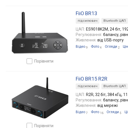
FiiO BR13
підсилювач
Bluetooth ЦАП
ЦАП:
ES9018K2M, 24 біт, 19
Регулювання:
балансу, рів
Живлення:
від USB-порту
Відео
Фото
Огляди
Ці
9
4
2
порівняти
FiiO BR15 R2R
підсилювач
Bluetooth ЦАП
ЦАП:
R2R, 32 біт, 384 кГц, 1
Регулювання:
балансу, рів
Живлення:
від мережі
Відео
Фото
Огляди
Ц
7
16
5
порівняти