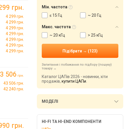
299 грн.
Мін. частота
≤ 15 Гц
~ 20 Гц
4 299 грн.
4 299 грн.
Макс. частота
4 299 грн.
4 299 грн.
~ 20 кГц
> 25 кГц
4 299 грн.
4 299 грн.
4 299 грн.
Запитання і побажання по підбору (пошуку)
товару
3 506
грн.
Каталог ЦАПів 2026 - новинки, хіти
продажів,
купити ЦАПи
.
43 506 грн.
42 240 грн.
МОДЕЛІ
HI-FI ТА HI-END КОМПОНЕНТИ
990 грн.