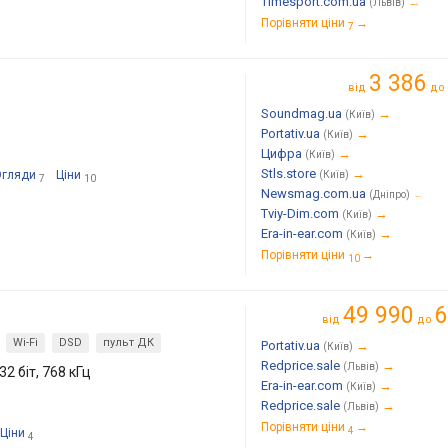
Timesport.com.ua
→
(Львів)
Порівняти ціни
→
7
3 386
від
до
Soundmag.ua
→
(Київ)
Portativ.ua
→
(Київ)
Цифра
→
(Київ)
Stls.store
→
Огляди
Ціни
(Київ)
7
10
Newsmag.com.ua
→
(Дніпро)
Tviy-Dim.com
→
(Київ)
Era-in-ear.com
→
(Київ)
Порівняти ціни
→
10
49 990
6
від
до
Wi-Fi
DSD
пульт ДК
Portativ.ua
→
(Київ)
Redprice.sale
→
(Львів)
 біт, 768 кГц
Era-in-ear.com
→
(Київ)
Redprice.sale
→
(Львів)
Порівняти ціни
→
4
Ціни
4