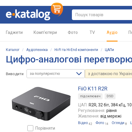
Гаджети
Комп'ютери
Фото
TV
Аудіо
П
Каталог
/
Аудіотехніка
/
Hi-Fi та Hi-End компоненти
/
ЦАПи
Цифро-аналогові перетворю
за популярністю
з доставкою по Україн
Виводити
FiiO K11 R2R
підсилювач
DSD
ЦАП:
R2R, 32 біт, 384 кГц, 1
Регулювання:
рівня
Живлення:
від мережі
Відео
Фото
Огляди
42
14
8
порівняти