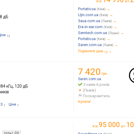
від
до
Portativ.ua
→
(Київ)
Ujin.com.ua
→
(Київ)
08 дБ
3aua.com.ua
→
(Львів)
Era-in-ear.com
→
(Київ)
Semtech.com.ua
→
(Луцьк)
Ціни
12
Portativ.ua
→
(Київ)
Saren.com.ua
→
(Львів)
Порівняти ціни
→
12
7 420
грн.
Saren.com.ua
З нами 6 років
384 кГц, 120 дБ
(Львів)
ників
Поскаржитись
Купити!
ПЗ
Ціни
1
1
95 000
10
від
до
пульт ДК
Soundmag.ua
→