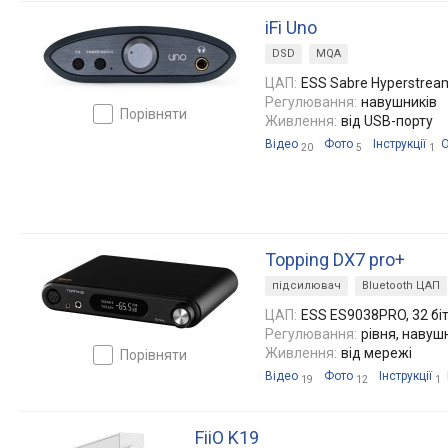
iFi Uno
DSD
MQA
ЦАП:
ESS Sabre Hyperstrea
Регулювання:
навушників
порівняти
Живлення:
від USB-порту
Відео
Фото
Інструкції
20
5
1
Topping DX7 pro+
підсилювач
Bluetooth ЦАП
ЦАП:
ESS ES9038PRO, 32 біт
Регулювання:
рівня, навуш
Живлення:
від мережі
порівняти
Відео
Фото
Інструкції
19
12
1
FiiO K19