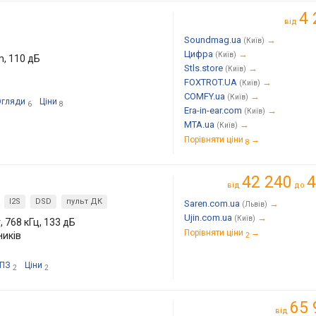
4 
від
Soundmag.ua
→
(Київ)
Цифра
→
(Київ)
m, 110 дБ
Stls.store
→
(Київ)
FOXTROT.UA
→
(Київ)
COMFY.ua
→
(Київ)
Огляди
Ціни
6
8
Era-in-ear.com
→
(Київ)
MTA.ua
→
(Київ)
Порівняти ціни
→
8
42 240
4
від
до
I2S
DSD
пульт ДК
Saren.com.ua
→
(Львів)
Ujin.com.ua
→
(Київ)
, 768 кГц, 133 дБ
Порівняти ціни
→
ників
2
ПЗ
Ціни
2
2
65 
від