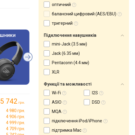
оптичний
балансний цифровий (AES/EBU)
тригерний
Підключення навушників
mini-Jack (3.5 мм)
Jack (6.35 мм)
Pentaconn (4.4 мм)
XLR
Функції та можливості
Wi-Fi
I2S
5 742
ASIO
DSD
грн.
4 980 грн.
MQA
4 906 грн.
підключення iPod/iPhone
4 999 грн.
→
4 709 грн.
підтримка Mac
5 742 грн.