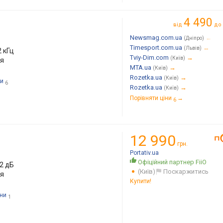
4 490
від
до
Newsmag.com.ua
→
(Дніпро)
Timesport.com.ua
→
(Львів)
2 кГц
Tviy-Dim.com
→
(Київ)
ня
MTA.ua
→
(Київ)
Rozetka.ua
→
(Київ)
ни
6
Rozetka.ua
→
(Київ)
Порівняти ціни
→
6
12 990
грн.
Portativ.ua
Офіційний партнер FiiO
12 дБ
(Київ)
Поскаржитись
ня
Купити!
іни
1