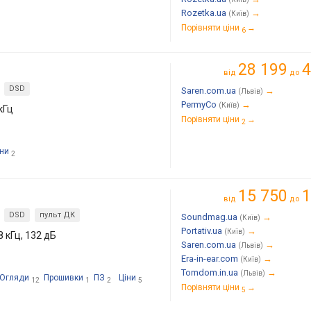
Rozetka.ua
→
(Київ)
Порівняти ціни
→
6
28 199
4
від
до
DSD
Saren.com.ua
→
(Львів)
PermyCo
→
(Київ)
кГц
Порівняти ціни
→
2
іни
2
15 750
1
від
до
DSD
пульт ДК
Soundmag.ua
→
(Київ)
Portativ.ua
→
(Київ)
8 кГц, 132 дБ
Saren.com.ua
→
(Львів)
Era-in-ear.com
→
(Київ)
Tomdom.in.ua
→
(Львів)
Огляди
Прошивки
ПЗ
Ціни
12
1
2
5
Порівняти ціни
→
5