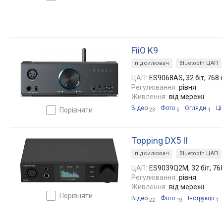
FiiO K9
підсилювач
Bluetooth ЦАП
ЦАП:
ES9068AS, 32 біт, 768 
Регулювання:
рівня
Живлення:
від мережі
Відео
Фото
Огляди
Ц
порівняти
23
5
1
Topping DX5 II
підсилювач
Bluetooth ЦАП
ЦАП:
ES9039Q2M, 32 біт, 76
Регулювання:
рівня
Живлення:
від мережі
порівняти
Відео
Фото
Інструкції
22
19
1