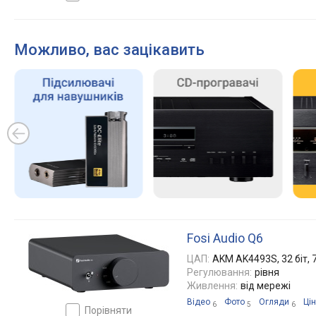
Можливо, вас зацікавить
Fosi Audio Q6
ЦАП:
AKM AK4493S, 32 біт, 
Регулювання:
рівня
Живлення:
від мережі
Відео
Фото
Огляди
Ці
6
5
6
порівняти