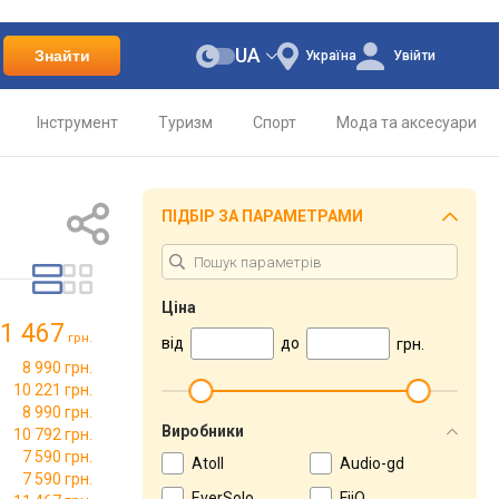
UA
Знайти
Україна
Увійти
Інструмент
Туризм
Спорт
Мода та аксесуари
ПІДБІР ЗА ПАРАМЕТРАМИ
Ціна
1 467
грн.
від
до
грн.
8 990 грн.
10 221 грн.
8 990 грн.
Виробники
10 792 грн.
7 590 грн.
Atoll
Audio-gd
7 590 грн.
EverSolo
FiiO