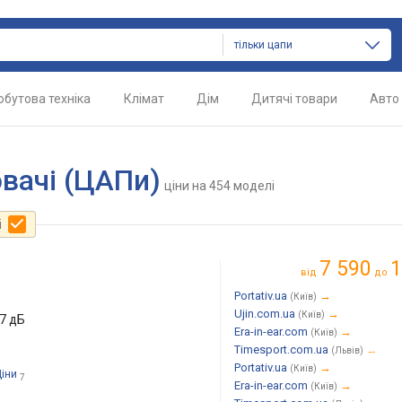
тільки цапи
обутова техніка
Клімат
Дім
Дитячі товари
Авто
вачі (ЦАПи)
ціни
на 454 моделі
і
7 590
1
від
до
Portativ.ua
→
(Київ)
Ujin.com.ua
→
(Київ)
07 дБ
Era-in-ear.com
→
(Київ)
Timesport.com.ua
→
(Львів)
Portativ.ua
→
(Київ)
Ціни
7
Era-in-ear.com
→
(Київ)