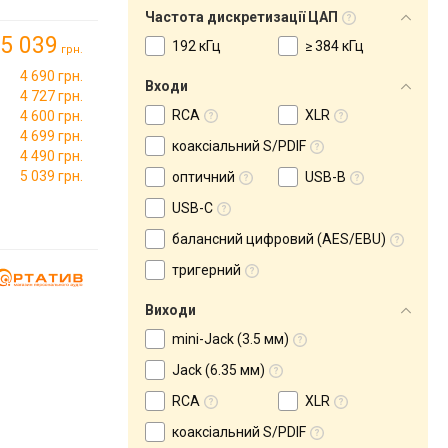
Частота дискретизації ЦАП
5 039
192 кГц
≥ 384 кГц
грн.
4 690 грн.
Входи
4 727 грн.
RCA
XLR
4 600 грн.
4 699 грн.
коаксіальний S/PDIF
4 490 грн.
5 039 грн.
оптичний
USB-B
USB-C
балансний цифровий (AES/EBU)
тригерний
Виходи
mini-Jack (3.5 мм)
Jack (6.35 мм)
RCA
XLR
коаксіальний S/PDIF