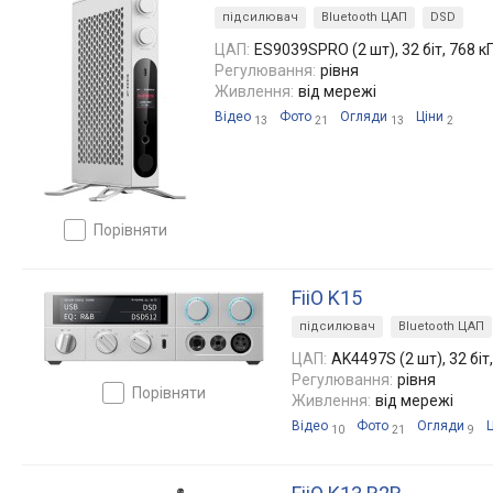
підсилювач
Bluetooth ЦАП
DSD
ЦАП:
ES9039SPRO (2 шт), 32 біт, 768 к
Регулювання:
рівня
Живлення:
від мережі
Відео
Фото
Огляди
Ціни
13
21
13
2
порівняти
FiiO K15
підсилювач
Bluetooth ЦАП
ЦАП:
AK4497S (2 шт), 32 біт
Регулювання:
рівня
порівняти
Живлення:
від мережі
Відео
Фото
Огляди
10
21
9