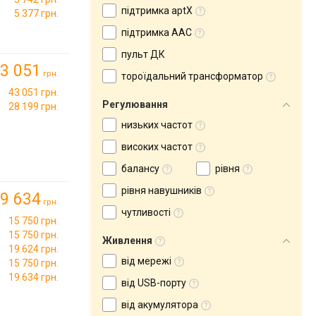
підтримка aptX
5 377 грн.
підтримка AAC
пульт ДК
3 051
грн.
тороїдальний трансформатор
43 051 грн.
Регулювання
28 199 грн.
низьких частот
високих частот
балансу
рівня
рівня навушників
9 634
грн.
чутливості
15 750 грн.
15 750 грн.
Живлення
19 624 грн.
від мережі
15 750 грн.
19 634 грн.
від USB-порту
від акумулятора