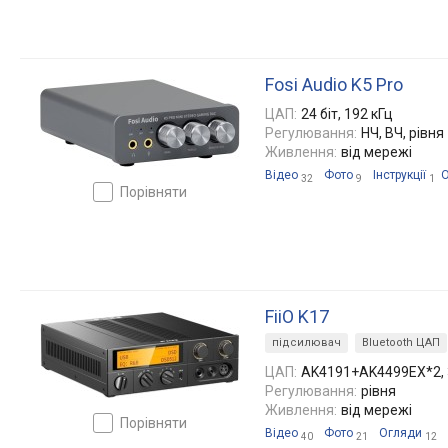
Fosi Audio K5 Pro
ЦАП:
24 біт, 192 кГц
Регулювання:
НЧ, ВЧ, рівня
Живлення:
від мережі
Відео
Фото
Інструкції
32
9
1
порівняти
FiiO K17
підсилювач
Bluetooth ЦАП
ЦАП:
AK4191+AK4499EX*2, 32
Регулювання:
рівня
Живлення:
від мережі
порівняти
Відео
Фото
Огляди
40
21
12