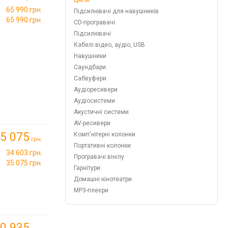
ЦАПи
65 990 грн.
Підсилювачі для навушників
65 990 грн.
CD-програвачі
Підсилювачі
Кабелі відео, аудіо, USB
Навушники
Саундбари
Сабвуфери
Аудіоресивери
Аудіосистеми
Акустичні системи
AV-ресивери
5 075
Комп'ютерні колонки
грн.
Портативні колонки
34 603 грн.
Програвачі вінілу
35 075 грн.
Гарнітури
Домашні кінотеатри
MP3-плеєри
0 935