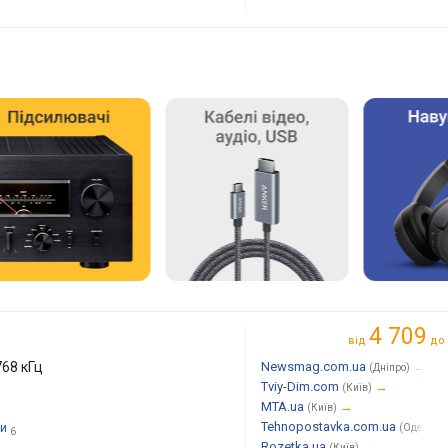
4 709
від
до
768 кГц
Newsmag.com.ua
→
(Дніпро)
Tviy-Dim.com
→
(Київ)
MTA.ua
→
(Київ)
Tehnopostavka.com.ua
ни
(Одеса)
6
Rozetka.ua
→
(Київ)