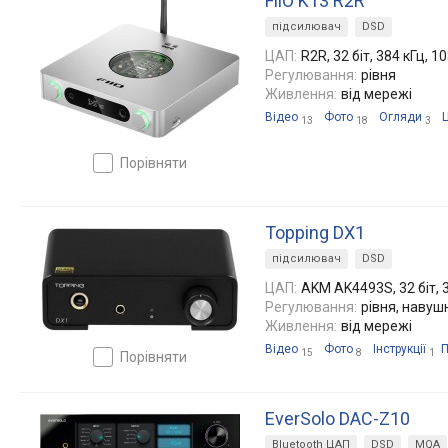
FiiO K13 R2R
підсилювач
DSD
ЦАП:
R2R, 32 біт, 384 кГц, 1
Регулювання:
рівня
Живлення:
від мережі
Відео
Фото
Огляди
13
18
3
порівняти
Topping DX1
підсилювач
DSD
ЦАП:
AKM AK4493S, 32 біт, 
Регулювання:
рівня, навуш
Живлення:
від мережі
Відео
Фото
Інструкції
15
8
1
порівняти
EverSolo DAC-Z10
Bluetooth ЦАП
DSD
MQA