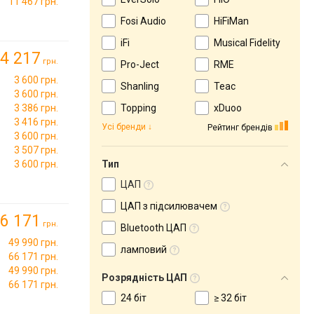
11 467 грн.
Fosi Audio
HiFiMan
iFi
Musical Fidelity
4 217
грн.
Pro-Ject
RME
3 600 грн.
Shanling
Teac
3 600 грн.
3 386 грн.
Topping
xDuoo
3 416 грн.
Усі бренди
Рейтинг брендів
3 600 грн.
3 507 грн.
3 600 грн.
Тип
ЦАП
ЦАП з підсилювачем
6 171
грн.
Bluetooth ЦАП
49 990 грн.
ламповий
66 171 грн.
49 990 грн.
Розрядність ЦАП
66 171 грн.
24 біт
≥ 32 біт