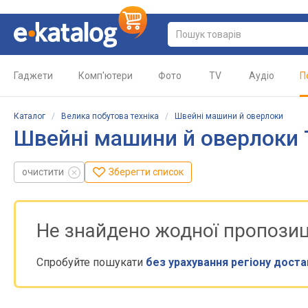
Гаджети
Комп'ютери
Фото
TV
Аудіо
П
Каталог
/
Велика побутова техніка
/
Швейні машини й оверлоки
Швейні машини й оверлоки T
очистити
Зберегти список
Не знайдено жодної пропозиц
Спробуйте пошукати
без урахування регіону доста