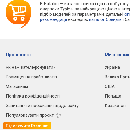
E-Katalog
— каталог описів і цін на побутову
оверлоки Typical за найкращою ціною в інт
підбір моделей за параметрами, детальні
оп
рекомендації
експертів,
каталог брендів
і б
Про проєкт
Ми в інших
Як нам зателефонувати?
Україна
Розміщення прайс-листів
Велика Брит
Магазинам
США
Політика конфіденційності
Польща
Запитання й побажання щодо сайту
Казахстан
Популяризувати проєкт
Підключити Premium