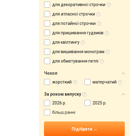
для декоративної строчки
для атласної строчки
для потайної строчки
для пришивання гудзиків
для квілтингу
для вишивання монограм
для обметування петлі
Чохол
жорсткий
матерчатий
За роком випуску
2026 р.
2025 р.
більш ранні