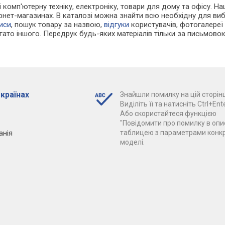
 і комп'ютерну техніку, електроніку, товари для дому та офісу. 
ернет-магазинах. В каталозі можна знайти всю необхідну для в
иси
, пошук товару за назвою,
відгуки
користувачів, фотогалереї т
агато іншого. Передрук будь-яких матеріалів тільки за письмово
 країнах
Знайшли помилку на цій сторінц
Виділіть її та натисніть Ctrl+Ente
Або скористайтеся функцією
"Повідомити про помилку в опис
анія
таблицею з параметрами конк
моделі.