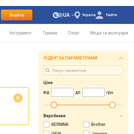
UA
Знайти
Україна
Увійти
Інструмент
Туризм
Спорт
Мода та аксесуари
ПІДБІР ЗА ПАРАМЕТРАМИ
Ціна
від
до
грн.
Виробники
BERNINA
Brother
iSEW
Janome