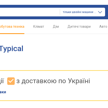
тільки швейні машини й оверлоки
обутова техніка
Клімат
Дім
Дитячі товари
Авто
ypical
ії
з доставкою по Україні
вки