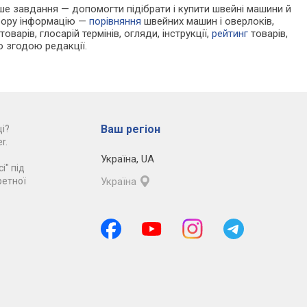
Наше завдання — допомогти підібрати і купити швейні машини й
ибору інформацію —
порівняння
швейних машин і оверлоків,
оварів, глосарій термінів, огляди, інструкції,
рейтинг
товарів,
ю згодою редакції.
Ваш регіон
і?
r.
Україна
,
UA
і" під
ретної
Україна