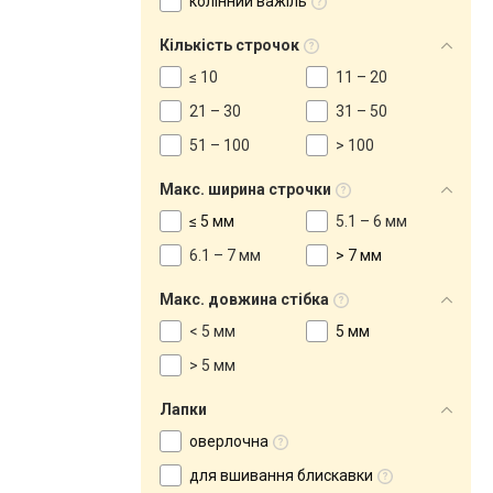
колінний важіль
Кількість строчок
≤ 10
11 – 20
21 – 30
31 – 50
51 – 100
> 100
Макс. ширина строчки
≤ 5 мм
5.1 – 6 мм
6.1 – 7 мм
> 7 мм
Макс. довжина стібка
< 5 мм
5 мм
> 5 мм
Лапки
оверлочна
для вшивання блискавки