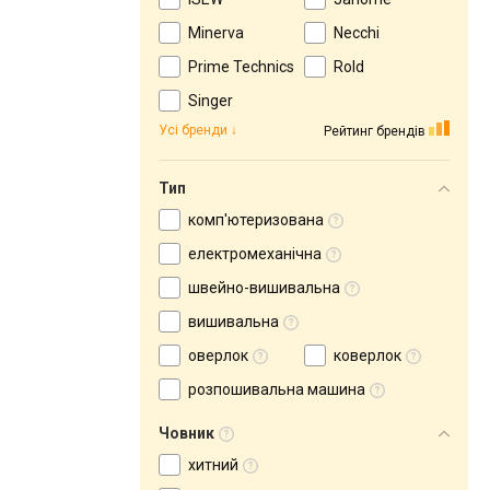
Minerva
Necchi
Prime Technics
Rold
Singer
Усі бренди
Рейтинг брендів
Тип
комп'ютеризована
електромеханічна
швейно-вишивальна
вишивальна
оверлок
коверлок
розпошивальна машина
Човник
хитний