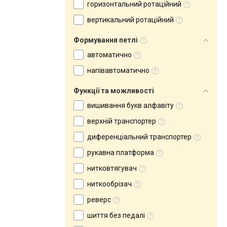
горизонтальний ротаційний
вертикальний ротаційний
Формування петлі
автоматично
напівавтоматично
Функції та можливості
вишивання букв алфавіту
верхній транспортер
диференціальний транспортер
рукавна платформа
нитковтягувач
ниткообрізач
реверс
шиття без педалі