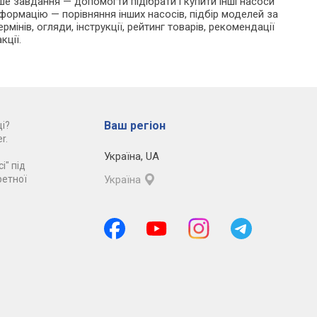
аше завдання — допомогти підібрати і купити інші насоси
формацію — порівняння інших насосів, підбір моделей за
мінів, огляди, інструкції, рейтинг товарів, рекомендації
кції.
Ваш регіон
і?
r.
Україна
,
UA
і" під
ретної
Україна