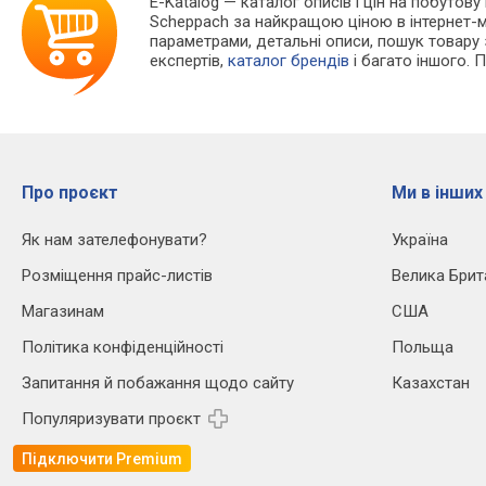
E-Katalog
— каталог описів і цін на побутову
Scheppach за найкращою ціною в інтернет-м
параметрами, детальні описи, пошук товару за
експертів,
каталог брендів
і багато іншого. 
Про проєкт
Ми в інших
Як нам зателефонувати?
Україна
Розміщення прайс-листів
Велика Брит
Магазинам
США
Політика конфіденційності
Польща
Запитання й побажання щодо сайту
Казахстан
Популяризувати проєкт
Підключити Premium