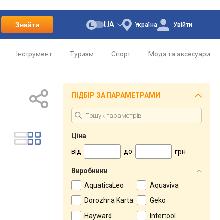
UA
Знайти
Україна
Увійти
Інструмент
Туризм
Спорт
Мода та аксесуари
ПІДБІР ЗА ПАРАМЕТРАМИ
Ціна
від
до
грн.
Виробники
AquaticaLeo
Aquaviva
Dorozhna Karta
Geko
Hayward
Intertool