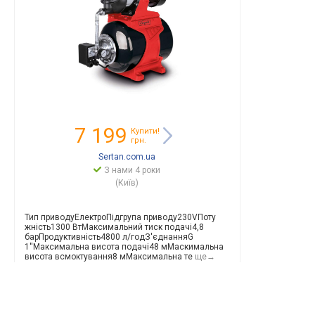
7 199
Купити!
грн.
Sertan.com.ua
З нами 4 роки
(Київ)
Тип приводуЕлектроП
ідгрупа приводу230VПоту
жність1300 ВтМаксимальний тиск подачі4,8
барПродуктивніс
ть4800 л/годЗ'єднанняG
1''Максимальна висота подачі48 мМаскимальна
висота всмоктування8 мМаксимальна те
ще→