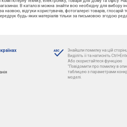
 і комп'ютерну техніку, електроніку, товари для дому та офісу. Н
агазинах. В каталозі можна знайти всю необхідну для вибору ін
 назвою, відгуки користувачів, фотогалереї товарів, глосарій тер
Передрук будь-яких матеріалів тільки за письмовою згодою реда
 країнах
Знайшли помилку на цій сторінц
Виділіть її та натисніть Ctrl+Ente
Або скористайтеся функцією
"Повідомити про помилку в опис
анія
таблицею з параметрами конк
моделі.