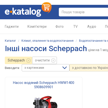
Гаджети
Комп'ютери
Фото
TV
Аудіо
П
Каталог
/
Клімат, опалення та водопостачання
/
Водопостачання та 
Інші насоси Scheppach
ціни
на 1 мо
Scheppach
очистити
з картинками
з доставкою по Україн
Виводити
Насос водяний Scheppach HWW1400
5908609901