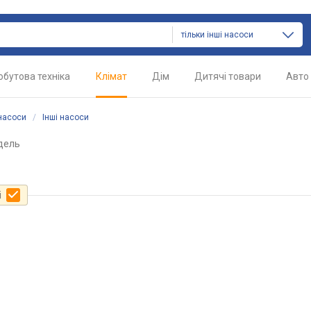
тільки інші насоси
обутова техніка
Клімат
Дім
Дитячі товари
Авто
насоси
/
Інші насоси
дель
і