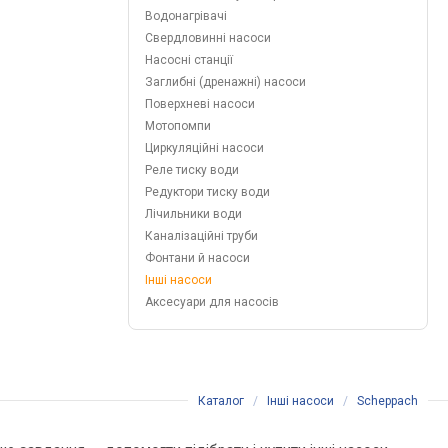
Водонагрівачі
Свердловинні насоси
Насосні станції
Заглибні (дренажні) насоси
Поверхневі насоси
Мотопомпи
Циркуляційні насоси
Реле тиску води
Редуктори тиску води
Лічильники води
Каналізаційні труби
Фонтани й насоси
Інші насоси
Аксесуари для насосів
Каталог
/
Інші насоси
/
Scheppach