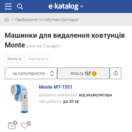
Прибирання та побутове приладдя
Шукали
раніше
Машинки для видалення ковтунців
Monte
ціни
на 3 моделі
Monte
очистити
за популярністю
Фільтр
1
Сортувати
Monte MT-1551
з
Джерело живлення:
від акумулятора
а
Час роботи:
до 30 хв
п
о
п
у
л