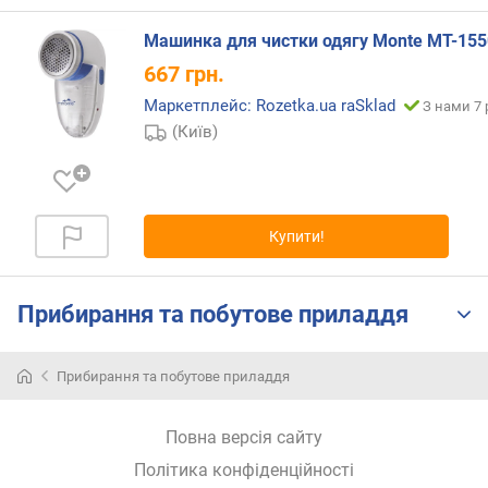
о
р
Машинка для чистки одягу Monte MT-155
о
г
667
грн.
и
Маркетплейс: Rozetka.ua raSklad
З нами 7 
х
(Київ)
в
і
д
д
Купити!
о
р
о
Прибирання та побутове приладдя
г
и
х
Прибирання та побутове приладдя
д
о
д
Повна версія сайту
е
Політика конфіденційності
ш