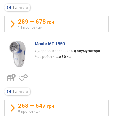
я
р
Запитати
н
і
289 — 678
грн.
с
11 пропозицій
т
ю
Monte MT-1550
в
Джерело живлення:
від акумулятора
і
Час роботи:
до 30 хв
д
д
е
ш
е
в
и
Запитати
х
д
268 — 547
грн.
о
9 пропозицій
д