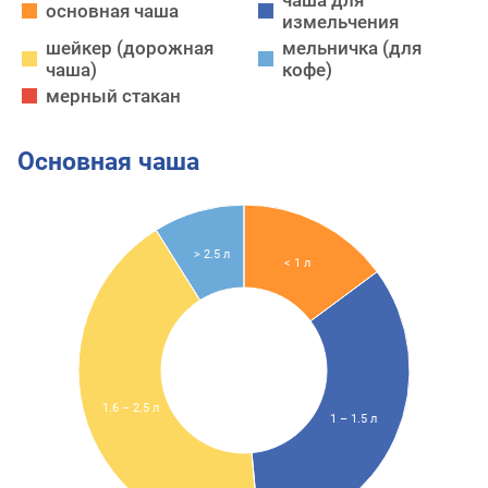
чаша для
основная чаша
измельчения
шейкер (дорожная
мельничка (для
чаша)
кофе)
мерный стакан
Основная чаша
> 2.5 л
< 1 л
1.6 – 2.5 л
1 – 1.5 л