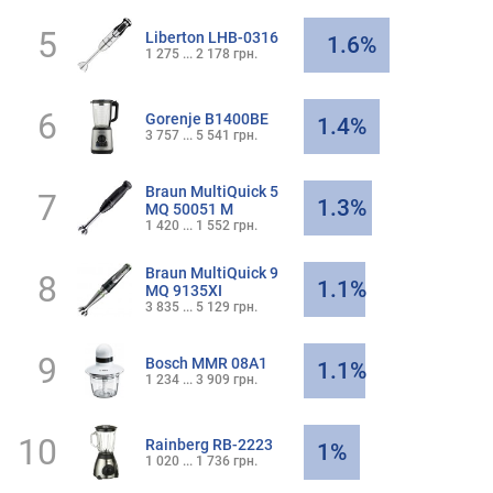
5
Liberton LHB-0316
1.6%
1 275 ... 2 178 грн.
6
Gorenje B1400BE
1.4%
3 757 ... 5 541 грн.
Braun MultiQuick 5
7
1.3%
MQ 50051 M
1 420 ... 1 552 грн.
Braun MultiQuick 9
8
1.1%
MQ 9135XI
3 835 ... 5 129 грн.
9
Bosch MMR 08A1
1.1%
1 234 ... 3 909 грн.
10
Rainberg RB-2223
1%
1 020 ... 1 736 грн.