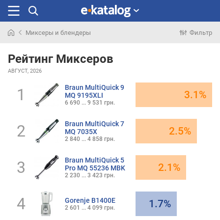
Миксеры и блендеры
Фильтр
Искали
раньше
Рейтинг Миксеров
АВГУСТ, 2026
Braun MultiQuick 9
1
3.1%
MQ 9195XLI
6 690 ... 9 531 грн.
Braun MultiQuick 7
2
2.5%
MQ 7035X
2 840 ... 4 858 грн.
Braun MultiQuick 5
3
2.1%
Pro MQ 55236 MBK
2 230 ... 3 423 грн.
4
Gorenje B1400E
1.7%
2 601 ... 4 099 грн.