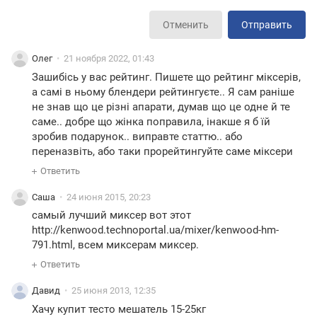
Отменить
Отправить
Олег
21 ноября 2022, 01:43
Зашибісь у вас рейтинг. Пишете що рейтинг міксерів,
а самі в ньому блендери рейтингуєте.. Я сам раніше
не знав що це різні апарати, думав що це одне й те
саме.. добре що жінка поправила, інакше я б їй
зробив подарунок.. виправте статтю.. або
переназвіть, або таки прорейтингуйте саме міксери
Ответить
Саша
24 июня 2015, 20:23
самый лучший миксер вот этот
http://kenwood.technoportal.ua/mixer/ken
wood-hm-
791.html, всем миксерам миксер.
Ответить
Давид
25 июня 2013, 12:35
Хачу купит тесто мешатель 15-25кг