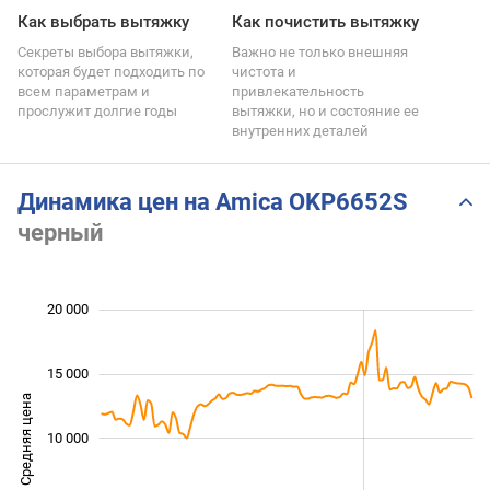
Как выбрать вытяжку
Как почистить вытяжку
Секреты выбора вытяжки,
Важно не только внешняя
которая будет подходить по
чистота и
всем параметрам и
привлекательность
прослужит долгие годы
вытяжки, но и состояние ее
внутренних деталей
Динамика цен на Amica OKP6652S
черный
 000
 000
 000
 000
 000
 000
 000
20 000
15 000
Средняя цена
10 000
10 000