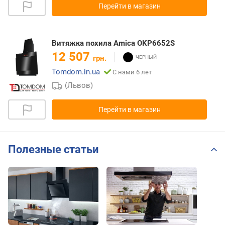
Перейти в магазин
Витяжка похила Amica OKP6652S
12 507
грн.
Tomdom.in.ua
С нами 6 лет
(Львов)
Перейти в магазин
Полезные статьи