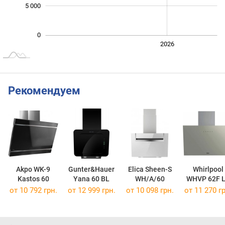
5 000
0
2024
2025
2028
2026
L
Рекомендуем
Akpo WK-9
Gunter&Hauer
Elica Sheen-S
Whirlpool
Kastos 60
Yana 60 BL
WH/A/60
WHVP 62F 
SD
от 10 792 грн.
от 12 999 грн.
от 10 098 грн.
от 11 270 гр