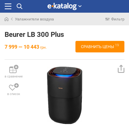
Увлажнители воздуха
Фильтр
Искали
раньше
Beurer LB 300 Plus
19
7 999 — 10 443
СРАВНИТЬ ЦЕНЫ
грн.
в сравнение
в список