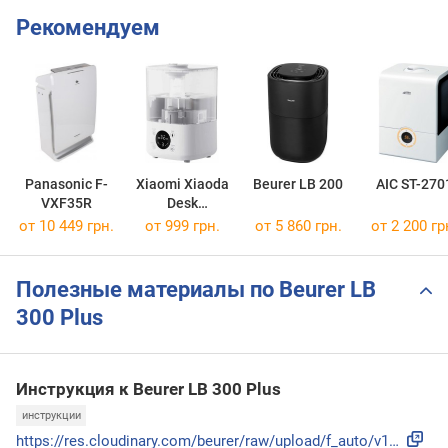
Рекомендуем
Panasonic F-
Xiaomi Xiaoda
Beurer LB 200
AIC ST-270
VXF35R
Desk
Humidifier
от 10 449 грн.
от 999 грн.
от 5 860 грн.
от 2 200 гр
Полезные материалы по Beurer LB
300 Plus
Инструкция к Beurer LB 300 Plus
инструкции
https://res.cloudinary.com/beurer/raw/upload/f_auto/v159242...