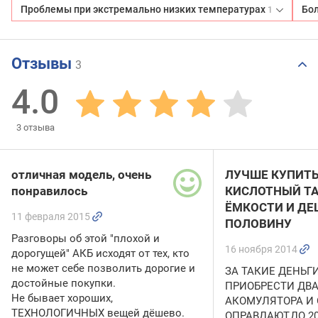
Проблемы при экстремально низких температурах
Бо
1
Отзывы
3
4.0
3
отзыва
отличная модель, очень
ЛУЧШЕ КУПИТ
понравилось
КИСЛОТНЫЙ Т
ЁМКОСТИ И ДЕ
11 февраля 2015
ПОЛОВИНУ
Разговоры об этой "плохой и
16 ноября 2014
дорогущей" АКБ исходят от тех, кто
не может себе позволить дорогие и
ЗА ТАКИЕ ДЕНЬГ
достойные покупки.
ПРИОБРЕСТИ ДВ
Не бывает хороших,
АКОМУЛЯТОРА И 
ТЕХНОЛОГИЧНЫХ вещей дёшево.
ОПРАВДАЮТ,ДО 20