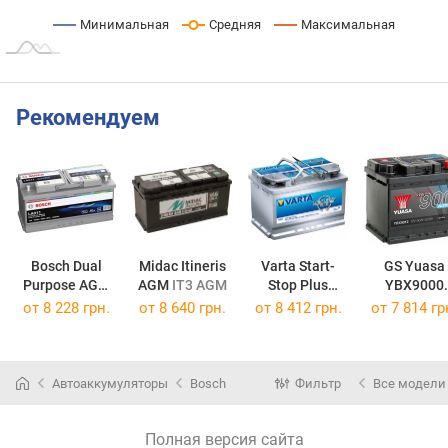
Минимальная
Средняя
Максимальная
Рекомендуем
Bosch Dual
Midac Itineris
Varta Start-
GS Yuasa
Purpose AGM
AGM
IT3 AGM
Stop Plus
YBX9000
Dual Purpose AGM 70R
Start-Stop Plus 70R
YBX9096
от
8 228 грн.
от
8 640 грн.
от
8 412 грн.
от
7 814 гр
Автоаккумуляторы
Bosch
Фильтр
Все модели
Полная версия сайта