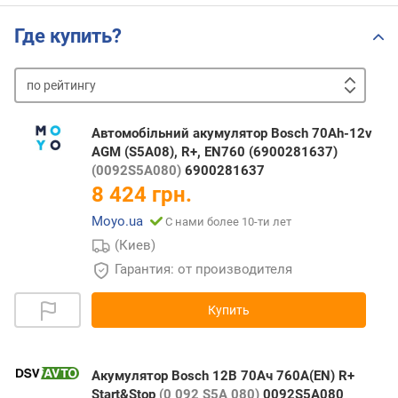
Где купить?
по
рейтингу
от
дешевых
к
Автомобільний акумулятор Bosch 70Ah-12v
дорогим
от
AGM (S5A08), R+, EN760 (6900281637)
дорогих
(0092S5A080)
6900281637
к
8 424 грн.
дешевым
Moyo.ua
С нами более 10-ти лет
(Киев)
Гарантия: от производителя
Купить
Акумулятор Bosch 12В 70Ач 760А(EN) R+
Start&Stop
(0 092 S5A 080)
0092S5A080