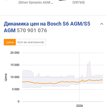
[Silver Dynamic AGM 50R]
[VR760]
Динамика цен на Bosch S6 AGM/S5
AGM
570 901 076
Цена
Кол-во магазинов
20 000
 000
 000
 000
15 000
Цена
10 000
10 000
5 000
0
2024
2025
2028
2026
L