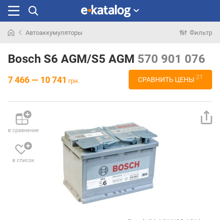
Автоаккумуляторы
Фильтр
Искали
раньше
Bosch S6 AGM/S5 AGM
570 901 076
21
7 466 — 10 741
СРАВНИТЬ ЦЕНЫ
грн.
в сравнение
в список