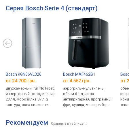
Серия Bosch Serie 4 (стандарт)
Bosch KGN36VL326
Bosch MAF462B1
Bos
от 24 700 грн.
от 4 562 грн.
от 2
двухкамерный, full No Frost,
аэрогриль-мультипечь,
объем
инверторный, холодильник:
объем 6.1 л, чаша:
энер
237 л, морозилка 87 л, 2
антипригарная, программы:
конд
контура, зона свежести
фри, курица, мясо, рыба,
тепл
(нулевая камера),
овощи, выпечка,
15 п
энергопотребление A++,
разморозка, 2050 Вт
Рекомендуем
шум 39 дБ, 186x60x66 см
Сравнить в таблице
→