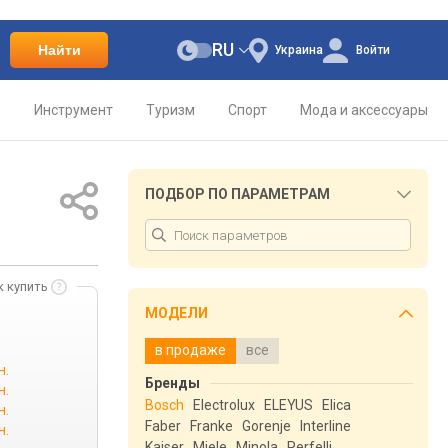
RU
Найти
Украина
Войти
о
Инструмент
Туризм
Спорт
Мода и аксессуары
ПОДБОР ПО ПАРАМЕТРАМ
к купить
МОДЕЛИ
в продаже
все
н.
Бренды
н.
Bosch
Electrolux
ELEYUS
Elica
н.
Faber
Franke
Gorenje
Interline
н.
Kaiser
Miele
Minola
Perfelli