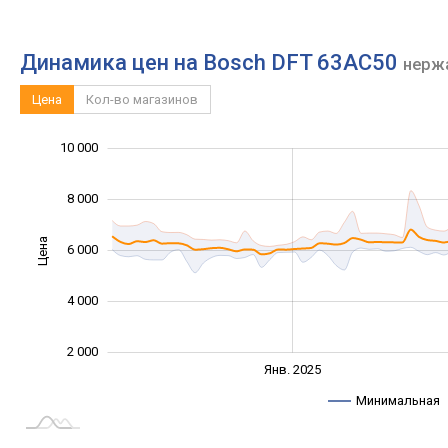
Динамика цен на Bosch DFT 63AC50
нерж
Цена
Кол-во магазинов
12 000
-2 000
1 000
3 000
5 000
0
10 000
8 000
Цена
6 000
10 000
4 000
2 000
Янв. 2027
Июль
Янв. 2025
L
Минимальная