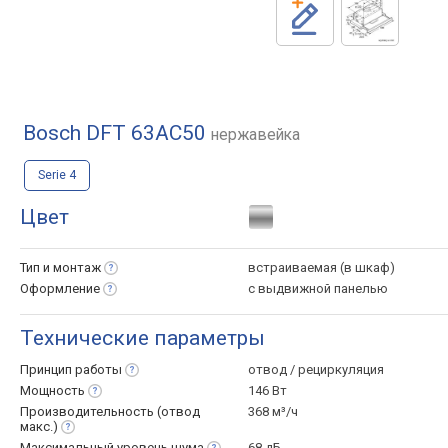
Bosch DFT 63AC50
нержавейка
Serie 4
Цвет
Тип и
монтаж
встраиваемая (в шкаф)
Оформление
с выдвижной панелью
Технические параметры
Принцип
работы
отвод / рециркуляция
Мощность
146 Вт
Производительность (отвод
368 м³/ч
макс.)
Максимальный уровень
шума
68 дБ