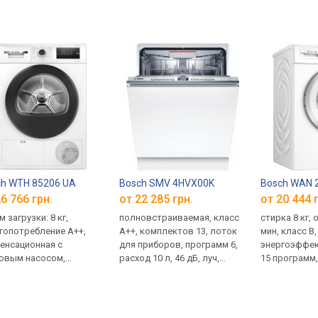
ch WTH 85206 UA
Bosch SMV 4HVX00K
Bosch WAN 
6 766 грн.
от 22 285 грн.
от 20 444 
 загрузки: 8 кг,
полновстраиваемая, класс
стирка 8 кг,
гопотребление A++,
A++, комплектов 13, лоток
мин, класс B,
енсационная с
для приборов, программ 6,
энергоэффек
овым насосом,
расход 10 л, 46 дБ, луч,
15 программ,
рограмм, класс сушки B
ширина: 60 см