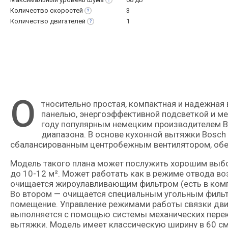
Количество
скоростей
3
Количество
двигателей
1
О
тносительно простая, компактная и надежная встраиваемая кухонная вытяжка с телескопической выдвижной
панелью, энергоэффективной подсветкой и ме
году популярным немецким производителем Bo
диапазона. В основе кухонной вытяжки Bosch
сбалансированным центробежным вентилятором, обе
Модель такого плана может послужить хорошим выбо
до 10-12 м². Может работать как в режиме отвода воз
очищается жироулавливающим фильтром (есть в комп
Во втором — очищается специальным угольным фильтр
помещение. Управление режимами работы связки дви
выполняется с помощью системы механических пере
вытяжки. Модель имеет классическую ширину в 60 см