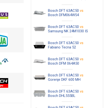
Bosch DFT 63AC50
vs
Bosch DFM064W54
Bosch DFT 63AC50
vs
Samsung NK 24M1030 IS
Bosch DFT 63AC50
vs
Fabiano Tecna 52
Bosch DFT 63AC50
vs
Bosch DFM 064A50
Bosch DFT 63AC50
vs
Gorenje DKF 600 MH
Bosch DFT 63AC50
vs
Bosch DHL555BL
Bosch DFT 63AC50
vs