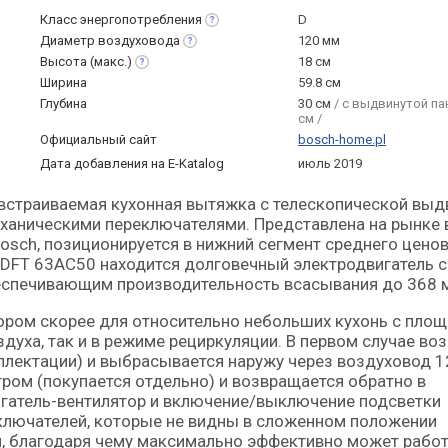
Класс
энергопотребления
D
Диаметр
воздуховода
120 мм
Высота
(макс.)
18 см
Ширина
59.8 см
Глубина
30 см
/ с выдвинутой па
см /
Официальный сайт
bosch-home.pl
Дата добавления на E-Katalog
июль 2019
ханическими переключателями. Представлена на рынке 
sch, позиционируется в нижний сегмент среднего цено
 DFT 63AC50 находится долговечный электродвигатель 
спечивающим производительность всасывания до 368 м
ром скорее для относительно небольших кухонь с пло
духа, так и в режиме рециркуляции. В первом случае во
лектации) и выбрасывается наружу через воздуховод 1
ом (покупается отдельно) и возвращается обратно в
гатель-вентилятор и включение/выключение подсветки
ключателей, которые не видны в сложенном положении
, благодаря чему максимально эффективно может работ