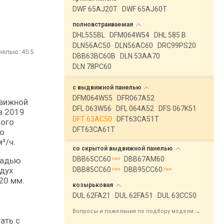
DWF 65AJ20T
DWF 65AJ60T
полновстраиваемая
DHL555BL
DFM064W54
DHL 585 B
DLN56AC50
DLN56AC60
DRC99PS20
нелью: 45.5
DBB63BC60B
DLN 53AA70
DLN 78PC60
с выдвижной
панелью
DFM064W55
DFR067A52
DFL 063W56
DFL 064A52
DFS 067K51
в 2019
DFT 63AC50
DFT63CA51T
вого
DFT63CA61T
со
³/ч.
со скрытой выдвижной
панелью
DBB65CC60
DBB67AM60
щадью
здух
DBB85CC60
DBB95CC60
20 мм.
козырьковая
DUL 62FA21
DUL 62FA51
DUL 63CC50
Вопросы и пожелания по подбору модели →
ать с