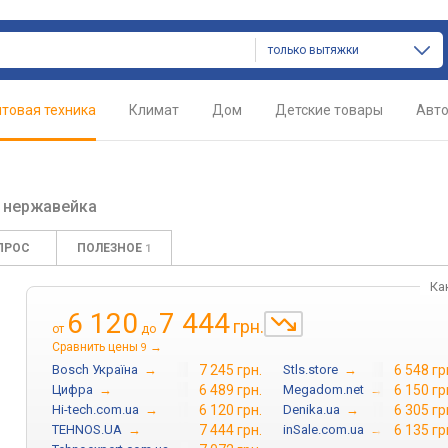
только вытяжки
товая техника
Климат
Дом
Детские товары
Авт
0
нержавейка
ПРОС
ПОЛЕЗНОЕ
1
Ка
6 120
7 444
грн.
от
до
Сравнить цены
→
9
Bosch Україна
→
7 245 грн.
Stls.store
→
6 548 гр
Цифра
→
6 489 грн.
Megadom.net
→
6 150 гр
Hi-tech.com.ua
→
6 120 грн.
Denika.ua
→
6 305 гр
TEHNOS.UA
→
7 444 грн.
inSale.com.ua
→
6 135 гр