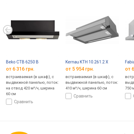
Beko CTB 6250 B
Kernau KTH 10.261.2 X
Fabi
от 6 316 грн.
от 5 954 грн.
от 6
встраиваемая (в шкаф), с
встраиваемая (в шкаф), с
встр
выдвижной панелью, поток:
выдвижной панелью, поток:
выдв
на отвод 420 м³/ч, ширина
410 м³/ч, ширина 60 см
750 
60 см
сравнить
сравнить