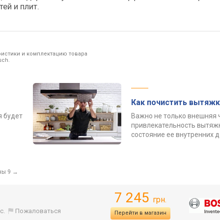
ей и плит.
ристики и комплектацию товара
sch.
Как почистить вытяжк
я будет
Важно не только внешняя 
привлекательность вытяжк
состояние ее внутренних 
ны 9
→
7 245
грн.
с.
Пожаловаться
Перейти в магазин