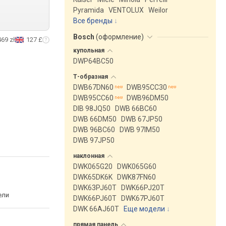
Pyramida
VENTOLUX
Weilor
Все бренды
Bosch
(
оформление
)
469 zł
127 £
купольная
DWP64BC50
Т-образная
DWB67DN60
DWB95CC30
DWB95CC60
DWB96DM50
DIB 98JQ50
DWB 66BC60
DWB 66DM50
DWB 67JP50
DWB 96BC60
DWB 97IM50
DWB 97JP50
наклонная
DWK065G20
DWK065G60
DWK65DK6K
DWK87FN60
DWK63PJ60T
DWK66PJ20T
ели
DWK66PJ60T
DWK67PJ60T
DWK 66AJ60T
Еще модели
↓
прямая
панель