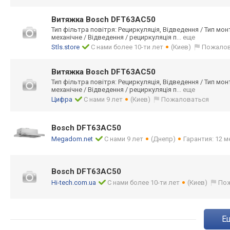
Витяжка Bosch DFT63AC50
Тип фільтра повітря: Рециркуляція, Відведення / Тип мон
механічне / Відведення / рециркуляція п
... еще
Stls.store
С нами более 10-ти лет
(Киев)
Пожалов
Витяжка Bosch DFT63AC50
Тип фільтра повітря: Рециркуляція, Відведення / Тип мон
механічне / Відведення / рециркуляція п
... еще
Цифра
С нами 9 лет
(Киев)
Пожаловаться
Bosch DFT63AC50
Megadom.net
С нами 9 лет
(Днепр)
Гарантия: 12 м
Bosch DFT63AC50
Hi-tech.com.ua
С нами более 10-ти лет
(Киев)
По