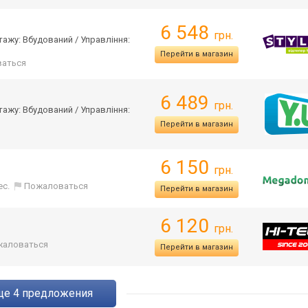
6 548
грн.
тажу: Вбудований / Управління:
Перейти в магазин
аться
6 489
грн.
тажу: Вбудований / Управління:
Перейти в магазин
6 150
грн.
ес.
Пожаловаться
Перейти в магазин
6 120
грн.
жаловаться
Перейти в магазин
eще
4
предложения