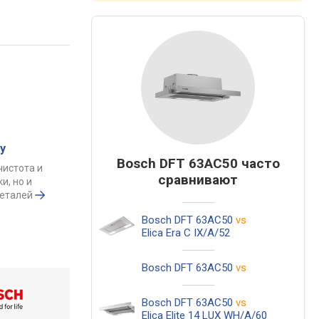
у
Bosch DFT 63AC50 часто
чистота и
сравнивают
и, но и
деталей
Bosch DFT 63AC50
vs
Elica Era C IX/A/52
Bosch DFT 63AC50
vs
Bosch DFT 63AC50
vs
Elica Elite 14 LUX WH/A/60