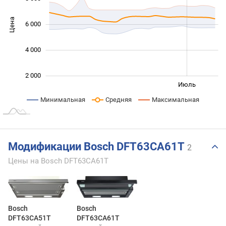
Цена
6 000
10 000
4 000
2 000
Янв. 2026
Янв. 2027
Апр.
Июль
L
Минимальная
Средняя
Максимальная
Модификации Bosch DFT63CA61T
2
Цены на Bosch DFT63CA61T
Bosch
Bosch
DFT63CA51T
DFT63CA61T