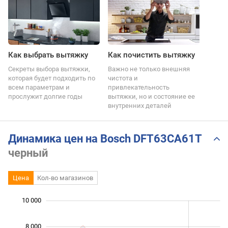
Как выбрать вытяжку
Как почистить вытяжку
Секреты выбора вытяжки,
Важно не только внешняя
которая будет подходить по
чистота и
всем параметрам и
привлекательность
прослужит долгие годы
вытяжки, но и состояние ее
внутренних деталей
Динамика цен на Bosch DFT63CA61T
черный
Цена
Кол-во магазинов
 000
 000
 000
 000
0
10 000
8 000