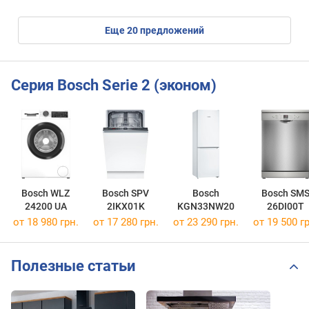
eще
20
предложений
Серия Bosch Serie 2 (эконом)
Bosch WLZ
Bosch SPV
Bosch
Bosch SM
24200 UA
2IKX01K
KGN33NW20
26DI00T
от 18 980 грн.
от 17 280 грн.
от 23 290 грн.
от 19 500 гр
Полезные статьи