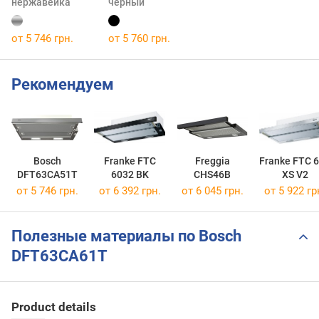
нержавейка
черный
от 5 746 грн.
от 5 760 грн.
Рекомендуем
Bosch
Franke FTC
Freggia
Franke FTC 
DFT63CA51T
6032 BK
CHS46B
XS V2
от 5 746 грн.
от 6 392 грн.
от 6 045 грн.
от 5 922 гр
Полезные материалы по Bosch
DFT63CA61T
Product details