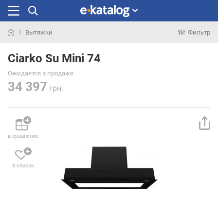
Вытяжки
Фильтр
Искали
раньше
Ciarko Su Mini 74
Ожидается в продаже
34 397
грн.
в сравнение
в список