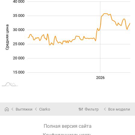
40 000
 000
 000
 000
35 000
Средняя цена
30 000
15 000
25 000
20 000
15 000
2024
2025
2028
2026
L
Вытяжки
Ciarko
Фильтр
Все модели
Полная версия сайта