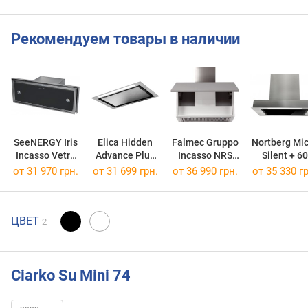
Рекомендуем товары в наличии
SeeNERGY Iris
Elica Hidden
Falmec Gruppo
Nortberg Mi
Incasso Vetro
Advance Plus
Incasso NRS
Silent + 60
56 BL
IX/A/52
70/800
от 31 970 грн.
от 31 699 грн.
от 36 990 грн.
от 35 330 гр
ЦВЕТ
2
Ciarko Su Mini 74