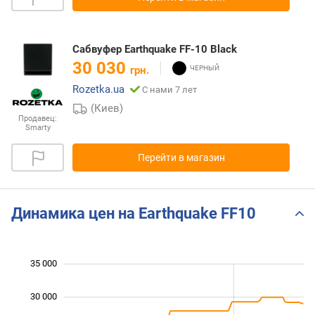
Сабвуфер Earthquake FF-10 Black
30 030
грн.
Rozetka.ua
С нами 7 лет
(Киев)
Продавец:
Smarty
Перейти в магазин
Динамика цен на Earthquake FF10
35 000
 000
 000
0
30 000