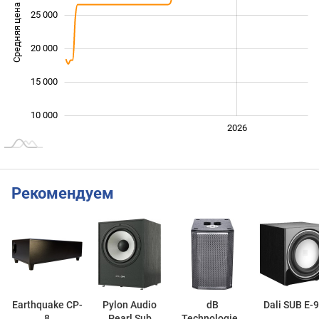
Средняя цена
25 000
10 000
20 000
15 000
10 000
2024
2025
2028
2026
L
Рекомендуем
Earthquake CP-
Pylon Audio
dB
Dali SUB E-9
8
Pearl Sub
Technologies