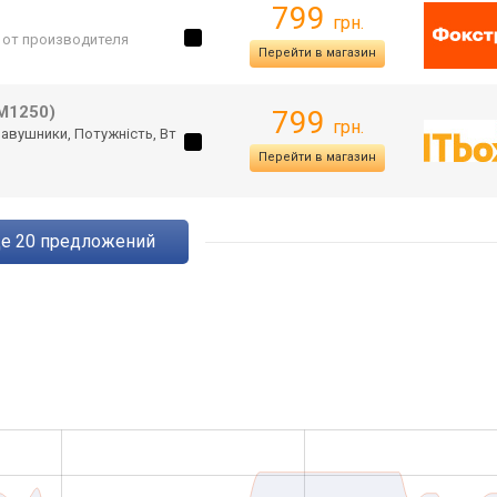
799
грн.
. от производителя
Перейти в магазин
M1250)
799
грн.
а навушники, Потужність, Вт
Перейти в магазин
ще
20
предложений