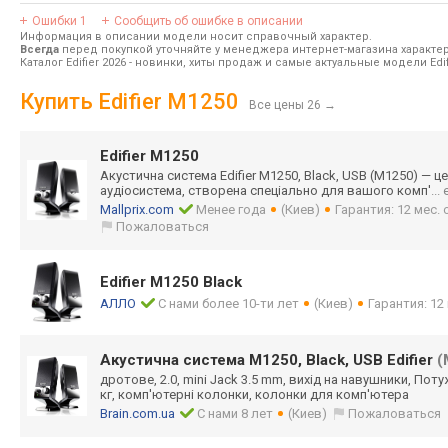
Ошибки
1
Сообщить об ошибке в описании
Информация в описании модели носит справочный характер.
Всегда
перед покупкой уточняйте у менеджера интернет-магазина характе
Каталог Edifier 2026
- новинки, хиты продаж и самые актуальные модели Edifi
Купить Edifier M1250
Все цены 26
→
Edifier M1250
Акустична система Edifier M1250, Black, USB (M1250) — ц
аудіосистема, створена спеціально для вашого комп'
...
Mallprix.com
Менее года
(Киев)
Гарантия: 12 мес.
Пожаловаться
Edifier M1250 Black
АЛЛО
С нами более 10-ти лет
(Киев)
Гарантия: 12
Акустична система M1250, Black, USB Edifier
(
дротове, 2.0, mini Jack 3.5 mm, вихід на навушники, Потужн
кг, комп'ютерні колонки, колонки для комп'ютера
Brain.com.ua
С нами 8 лет
(Киев)
Пожаловаться