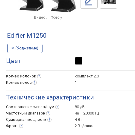
Видео
Фото
4
7
Edifier M1250
M (бюджетные)
Цвет
Кол-во
колонок
комплект 2.0
Кол-во
полос
1
Технические характеристики
Соотношение
сигнал/шум
80 дБ
Частотный
диапазон
48 – 20000 Гц
Суммарная
мощность
4 Вт
Фронт
2 Вт/канал