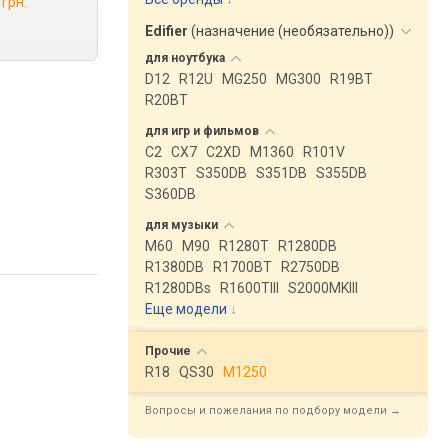
 грн.
Edifier
(
назначение (необязательно)
)
для
ноутбука
D12
R12U
MG250
MG300
R19BT
R20BT
для игр и
фильмов
C2
CX7
C2XD
M1360
R101V
R303T
S350DB
S351DB
S355DB
S360DB
для
музыки
M60
M90
R1280T
R1280DB
R1380DB
R1700BT
R2750DB
R1280DBs
R1600TIII
S2000MKIII
Еще модели
↓
Прочие
R18
QS30
M1250
Вопросы и пожелания по подбору модели →