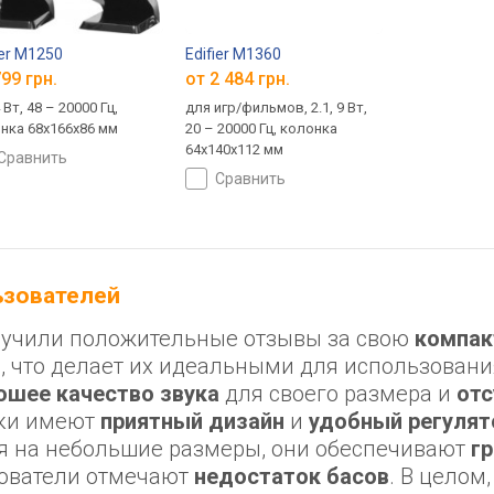
ier M1250
Edifier M1360
99 грн.
от 2 484 грн.
4 Вт, 48 – 20000 Гц,
для игр/фильмов, 2.1, 9 Вт,
нка 68х166х86 мм
20 – 20000 Гц, колонка
64x140x112 мм
сравнить
сравнить
льзователей
олучили положительные отзывы за свою
компак
B
, что делает их идеальными для использовани
ошее качество звука
для своего размера и
отс
нки имеют
приятный дизайн
и
удобный регулят
я на небольшие размеры, они обеспечивают
г
зователи отмечают
недостаток басов
. В целом, 