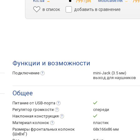
Ktc.ua
→
799 грн.
Mobicase.net
→
799
в список
добавить в сравнение
Функции и возможности
Подключение
mini-Jack (3.5 мм)
выход для наушников
Общее
Питание от
USB-порта
Регулятор
громкости
спереди
Наклонная
конструкция
Материал
колонок
пластик
Размеры фронтальных колонок
68х166х86 мм
(ШхВхГ)