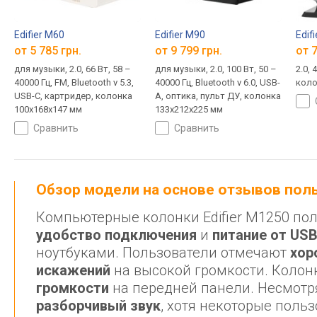
Edifier M60
Edifier M90
Edif
от 5 785 грн.
от 9 799 грн.
от 7
для музыки, 2.0, 66 Вт, 58 –
для музыки, 2.0, 100 Вт, 50 –
2.0, 
40000 Гц, FM, Bluetooth v 5.3,
40000 Гц, Bluetooth v 6.0, USB-
коло
USB-C, картридер, колонка
A, оптика, пульт ДУ, колонка
100х168х147 мм
133х212х225 мм
сравнить
сравнить
Обзор модели на основе отзывов по
Компьютерные колонки Edifier M1250 п
удобство подключения
и
питание от US
ноутбуками. Пользователи отмечают
хор
искажений
на высокой громкости. Коло
громкости
на передней панели. Несмотр
разборчивый звук
, хотя некоторые поль