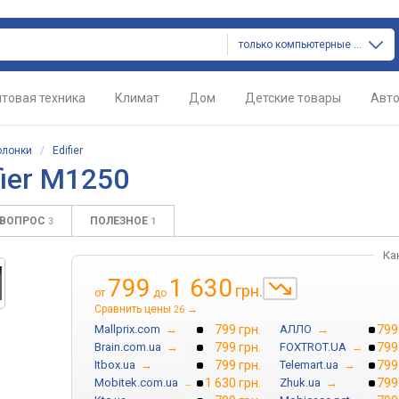
только компьютерные колонки
товая техника
Климат
Дом
Детские товары
Авт
олонки
/
Edifier
ier M1250
 ВОПРОС
ПОЛЕЗНОЕ
3
1
Ка
799
1 630
грн.
от
до
Сравнить цены
→
26
Mallprix.com
→
799 грн.
АЛЛО
→
799
Brain.com.ua
→
799 грн.
FOXTROT.UA
→
799
Itbox.ua
→
799 грн.
Telemart.ua
→
799
Mobitek.com.ua
→
1 630 грн.
Zhuk.ua
→
799