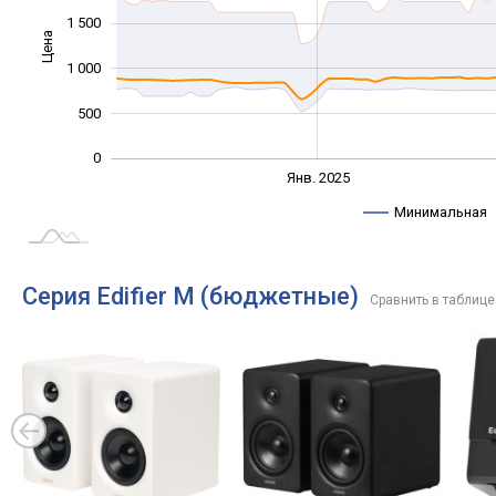
1 500
Цена
1 000
1 000
500
0
Янв. 2027
Июль
Янв. 2025
L
Минимальная
Серия Edifier M (бюджетные)
Сравнить в таблице