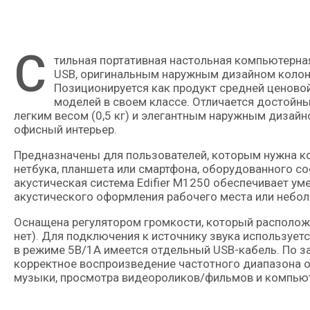
С
тильная портативная настольная компьютерная стереофоническая аудиосистема (2.0) с питанием от порта
USB, оригинальным наружным дизайном колон
Позиционируется как продукт средней ценовой
моделей в своем классе. Отличается достойн
легким весом (0,5 кг) и элегантным наружным дизай
офисный интерьер.
Предназначены для пользователей, которым нужна ко
нетбука, планшета или смартфона, оборудованного со
акустическая система Edifier M1250 обеспечивает ум
акустического оформления рабочего места или небо
Оснащена регулятором громкости, который расположе
нет). Для подключения к источнику звука использует
в режиме 5В/1А имеется отдельный USB-кабель. По з
корректное воспроизведение частотного диапазона от
музыки, просмотра видеороликов/фильмов и компьют