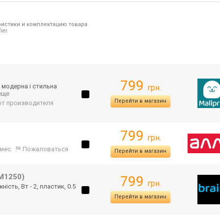
ристики и комплектацию товара
er.
799
е модерна і стильна
грн.
 еще
Перейти в магазин
 от производителя
799
грн.
 мес.
Пожаловаться
Перейти в магазин
M1250)
799
грн.
ість, Вт - 2, пластик, 0.5
Перейти в магазин