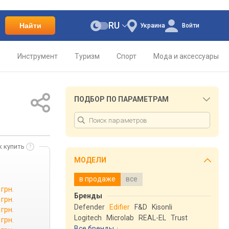
RU
Найти
Украина
Войти
о
Инструмент
Туризм
Спорт
Мода и аксессуары
ПОДБОР ПО ПАРАМЕТРАМ
к купить
МОДЕЛИ
в продаже
все
 грн.
Бренды
 грн.
Defender
Edifier
F&D
Kisonli
 грн.
Logitech
Microlab
REAL-EL
Trust
 грн.
Все бренды