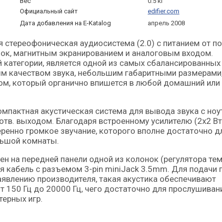
Вес
0.5 кг
Официальный сайт
edifier.com
Дата добавления на E-Katalog
апрель 2008
ок, магнитным экранированием и аналоговым входом.
 категории, является одной из самых сбалансированных
ым качеством звука, небольшим габаритными размерами
ном, который органично впишется в любой домашний или
мпактная акустическая система для вывода звука с ноу
отв. выходом. Благодаря встроенному усилителю (2х2 Вт
еренно громкое звучание, которого вполне достаточно д
льшой комнаты.
н на передней панели одной из колонок (регулятора те
ся кабель с разъемом 3-pin miniJack 3.5mm. Для подачи 
аявлению производителя, такая акустика обеспечивают
 150 Гц до 20000 Гц, чего достаточно для прослушиван
ерных игр.