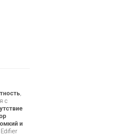
тность
,
я с
утствие
ор
ромкий и
Edifier