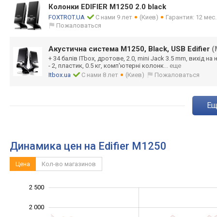
Колонки EDIFIER M1250 2.0 black
FOXTROT.UA
С нами 9 лет
(Киев)
Гарантия: 12 мес
Пожаловаться
Акустична система M1250, Black, USB Edifier
(
+ 34 балів ITbox, дротове, 2.0, mini Jack 3.5 mm, вихід н
- 2, пластик, 0.5 кг, комп'ютерні колонк
... еще
Itbox.ua
С нами 8 лет
(Киев)
Пожаловаться
e
Динамика цен на Edifier M1250
Цена
Кол-во магазинов
2 500
-1 000
3 000
-500
2 000