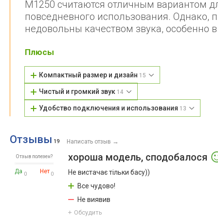
M1250 считаются отличным вариантом дл
повседневного использования. Однако, 
недовольны качеством звука, особенно в
Плюсы
Компактный размер и дизайн
15
Чистый и громкий звук
14
Удобство подключения и использования
13
Отзывы
→
19
Написать отзыв
хороша модель, сподобалося
Отзыв полезен?
Да
Нет
Не вистачає тільки басу))
0
0
Все чудово!
Не виявив
Обсудить