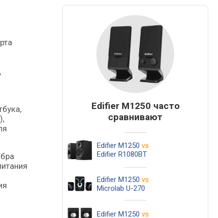
,
Edifier M1250 часто
тбука,
сравнивают
),
ля
Edifier M1250
vs
Edifier R1080BT
мбра
питания
Edifier M1250
vs
ия
Microlab U-270
Edifier M1250
vs