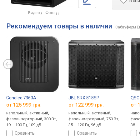
в сп
Видео
Фото
3
11
Рекомендуем товары в наличии
Сабвуферы E
Genelec 7360A
JBL SRX 818SP
QSC
от 125 999 грн.
от 122 999 грн.
от 1
напольный, активный,
напольный, активный,
напо
фазоинверторный, 300 Вт,
фазоинверторный, 750 Вт,
фазо
19 – 100 Гц, 109 дБ
35 – 120 Гц, 96 дБ
38 – 
сравнить
сравнить