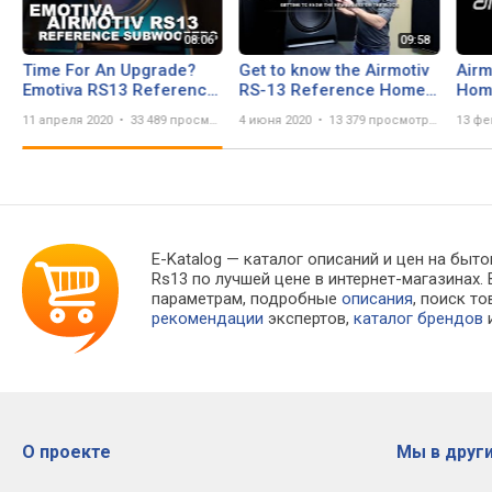
Time For An Upgrade?
Get to know the Airmotiv
Airm
Emotiva RS13 Reference
RS-13 Reference Home
Hom
Subwoofer Review
Theater and Stereo
Ster
11 апреля 2020
33 489 просмотров
4 июня 2020
13 379 просмотров
13 фе
Subwoofer.
E-Katalog
— каталог описаний и цен на быто
Rs13 по лучшей цене в интернет-магазина
параметрам, подробные
описания
, поиск т
рекомендации
экспертов,
каталог брендов
и
О проекте
Мы в други