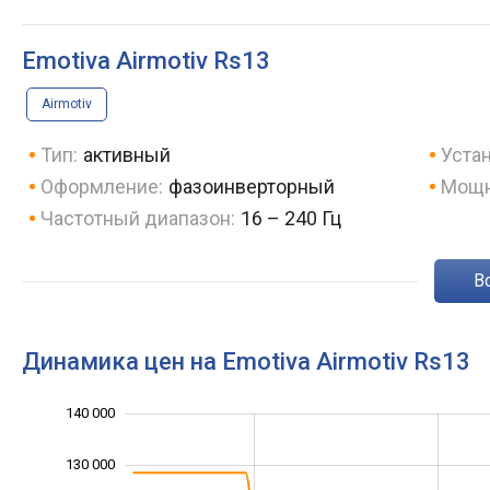
Emotiva Airmotiv Rs13
Airmotiv
Тип:
активный
Устан
Оформление:
фазоинверторный
Мощн
Частотный диапазон:
16 – 240 Гц
Динамика цен на Emotiva Airmotiv Rs13
105 000
150 000
85 000
95 000
80 000
70 000
140 000
130 000