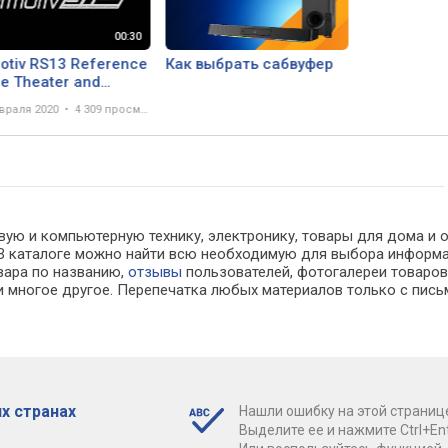
otiv RS13 Reference
Как выбрать сабвуфер
e Theater and
eo Subwoofer Trailer
враля 2020
4 309 просмотров
вую и компьютерную технику, электронику, товары для дома и о
х. В каталоге можно найти всю необходимую для выбора инфор
овара по названию,
отзывы
пользователей, фотогалереи товаров,
 многое другое. Перепечатка любых материалов только с пись
х странах
Нашли ошибку на этой страниц
Выделите ее и нажмите Ctrl+Ent