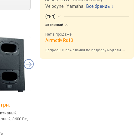
Velodyne
Yamaha
Все бренды
(
тип
)
активный
Нет в продаже
Airmotiv Rs13
Вопросы и пожелания по подбору модели →
C
RCF HDL 12-AS
 грн.
от 104 999 грн.
активный,
напольный, активный,
рный, 3600 Вт,
фазоинверторный, 700 Вт,
40 – 120 Гц
ть
сравнить