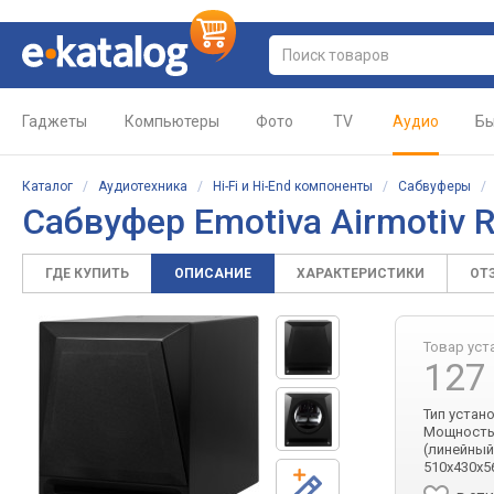
Гаджеты
Компьютеры
Фото
TV
Аудио
Бы
Каталог
/
Аудиотехника
/
Hi-Fi и Hi-End компоненты
/
Сабвуферы
Сабвуфер Emotiva Airmotiv 
ГДЕ КУПИТЬ
ОПИСАНИЕ
ХАРАКТЕРИСТИКИ
ОТ
Товар уст
127
Тип устан
Мощность 
(линейный
510x430x5