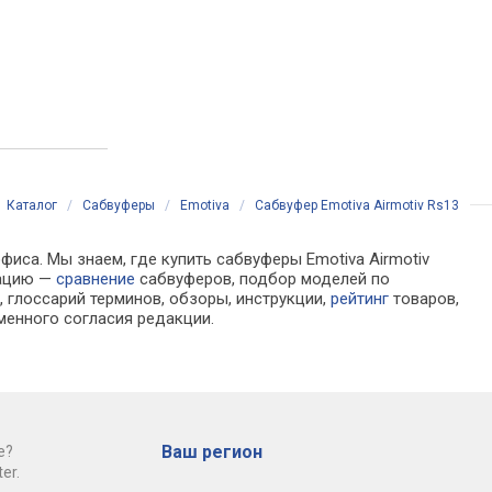
Каталог
/
Сабвуферы
/
Emotiva
/
Сабвуфер Emotiva Airmotiv Rs13
фиса. Мы знаем, где купить сабвуферы Emotiva Airmotiv
мацию —
сравнение
сабвуферов, подбор моделей по
 глоссарий терминов, обзоры, инструкции,
рейтинг
товаров,
менного согласия редакции.
Ваш регион
е?
er.