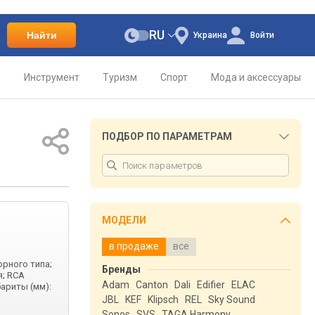
RU
Найти
Украина
Войти
о
Инструмент
Туризм
Спорт
Мода и аксессуары
ПОДБОР ПО ПАРАМЕТРАМ
МОДЕЛИ
в продаже
все
орного типа;
Бренды
я; RCA
Adam
Canton
Dali
Edifier
ELAC
бариты (мм):
JBL
KEF
Klipsch
REL
Sky Sound
Sonos
SVS
TAGA Harmony