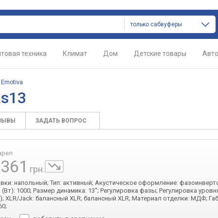
только сабвуферы
товая техника
Климат
Дом
Детские товары
Авт
/
Emotiva
Rs13
ЗЫВЫ
ЗАДАТЬ ВОПРОС
арел
 361
грн.
овки: напольный; Тип: активный; Акустическое оформление: фазоинверт
(Вт): 1000; Размер динамика: 13"; Регулировка фазы; Регулировка уровн
); XLR/Jack: балансный XLR; балансный XLR; Материал отделки: МДФ; Га
60;