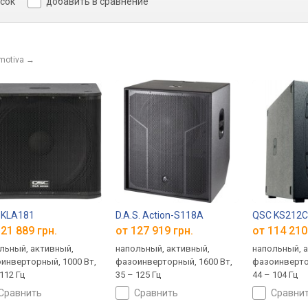
исок
добавить в сравнение
motiva
→
 KLA181
D.A.S. Action-S118A
QSC KS212
21 889 грн.
от 127 919 грн.
от 114 210
льный, активный,
напольный, активный,
напольный, 
инверторный, 1000 Вт,
фазоинверторный, 1600 Вт,
фазоинверто
112 Гц
35 – 125 Гц
44 – 104 Гц
сравнить
сравнить
сравни