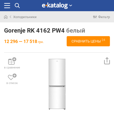
Холодильники
Фильтр
Искали
раньше
Gorenje RK 4162 PW4
белый
24
12 296 — 17 518
СРАВНИТЬ ЦЕНЫ
грн.
в сравнение
в список