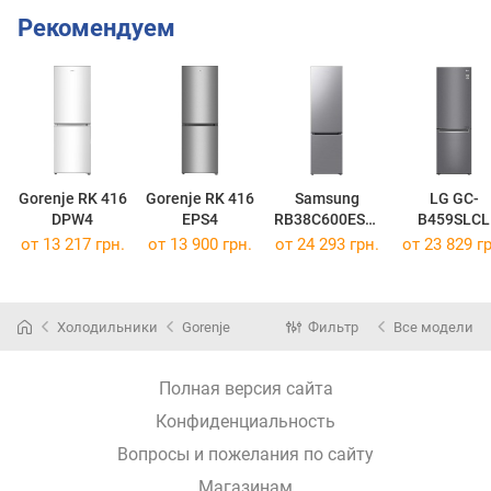
Рекомендуем
Gorenje RK 416
Gorenje RK 416
Samsung
LG GC-
DPW4
EPS4
RB38C600ES9/
B459SLCL
UA
от 13 217 грн.
от 13 900 грн.
от 24 293 грн.
от 23 829 гр
Холодильники
Gorenje
Фильтр
Все модели
Полная версия сайта
Конфиденциальность
Вопросы и пожелания по сайту
Магазинам