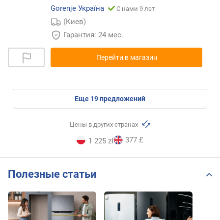
Gorenje Україна
С нами 9 лет
(Киев)
Гарантия: 24 мес.
Перейти в магазин
eще
19
предложений
Цены в других странах
377 £
1 225 zł
Полезные статьи